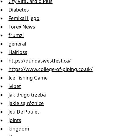
Czy VitaCardio Plus
Diabetes
Femixal i jego
Forex News
frumzi
general
Hairloss
https://dundaswestfest.ca/
https://www.college-of-piping.co.uk/
Ice Fishing Game
ivibet
Jak długo trzeba
Jakie są różnice
Jeu De Poulet
Joints
kingdom