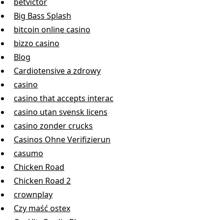
betvictor
Big Bass Splash
bitcoin online casino
bizzo casino
Blog
Cardiotensive a zdrowy
casino
casino that accepts interac
casino utan svensk licens
casino zonder crucks
Casinos Ohne Verifizierun
casumo
Chicken Road
Chicken Road 2
crownplay
Czy maść ostex