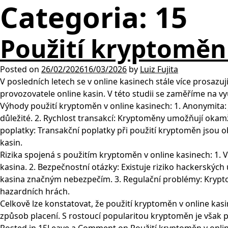
Categoria:
15
Použití kryptoměn
Posted on
26/02/2026
16/03/2026
by
Luiz Fujita
V posledních letech se v online kasinech stále více prosazuj
provozovatele online kasin. V této studii se zaměříme na 
Výhody použití kryptoměn v online kasinech: 1. Anonymita
důležité. 2. Rychlost transakcí: Kryptoměny umožňují okamž
poplatky: Transakční poplatky při použití kryptoměn jsou 
kasin.
Rizika spojená s použitím kryptoměn v online kasinech: 1. 
kasina. 2. Bezpečnostní otázky: Existuje riziko hackerských
kasina značným nebezpečím. 3. Regulační problémy: Kryptom
hazardních hrách.
Celkově lze konstatovat, že použití kryptoměn v online kasin
způsob placení. S rostoucí popularitou kryptoměn je však 