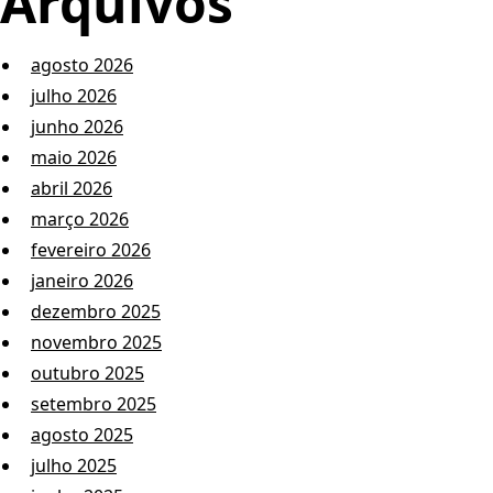
Arquivos
agosto 2026
julho 2026
junho 2026
maio 2026
abril 2026
março 2026
fevereiro 2026
janeiro 2026
dezembro 2025
novembro 2025
outubro 2025
setembro 2025
agosto 2025
julho 2025