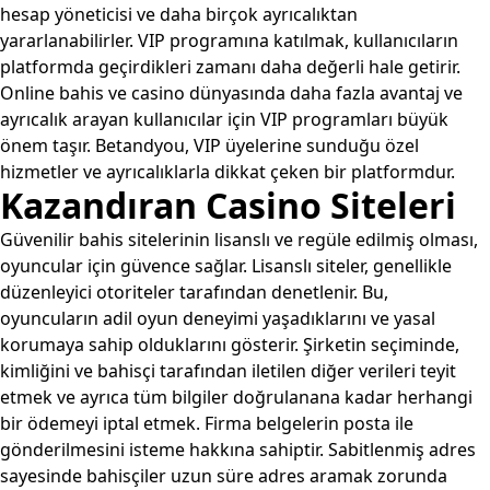
hesap yöneticisi ve daha birçok ayrıcalıktan
yararlanabilirler. VIP programına katılmak, kullanıcıların
platformda geçirdikleri zamanı daha değerli hale getirir.
Online bahis ve casino dünyasında daha fazla avantaj ve
ayrıcalık arayan kullanıcılar için VIP programları büyük
önem taşır. Betandyou, VIP üyelerine sunduğu özel
hizmetler ve ayrıcalıklarla dikkat çeken bir platformdur.
Kazandıran Casino Siteleri
Güvenilir bahis sitelerinin lisanslı ve regüle edilmiş olması,
oyuncular için güvence sağlar. Lisanslı siteler, genellikle
düzenleyici otoriteler tarafından denetlenir. Bu,
oyuncuların adil oyun deneyimi yaşadıklarını ve yasal
korumaya sahip olduklarını gösterir. Şirketin seçiminde,
kimliğini ve bahisçi tarafından iletilen diğer verileri teyit
etmek ve ayrıca tüm bilgiler doğrulanana kadar herhangi
bir ödemeyi iptal etmek. Firma belgelerin posta ile
gönderilmesini isteme hakkına sahiptir. Sabitlenmiş adres
sayesinde bahisçiler uzun süre adres aramak zorunda