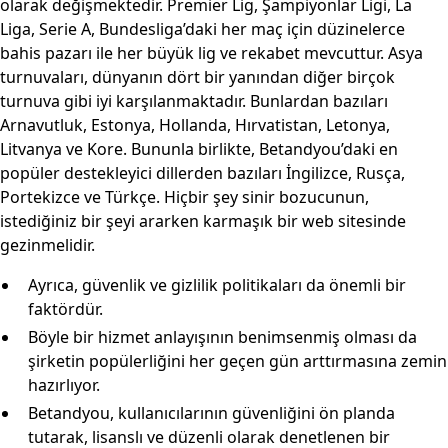
olarak değişmektedir. Premier Lig, Şampiyonlar Ligi, La
Liga, Serie A, Bundesliga’daki her maç için düzinelerce
bahis pazarı ile her büyük lig ve rekabet mevcuttur. Asya
turnuvaları, dünyanın dört bir yanından diğer birçok
turnuva gibi iyi karşılanmaktadır. Bunlardan bazıları
Arnavutluk, Estonya, Hollanda, Hırvatistan, Letonya,
Litvanya ve Kore. Bununla birlikte, Betandyou’daki en
popüler destekleyici dillerden bazıları İngilizce, Rusça,
Portekizce ve Türkçe. Hiçbir şey sinir bozucunun,
istediğiniz bir şeyi ararken karmaşık bir web sitesinde
gezinmelidir.
Ayrıca, güvenlik ve gizlilik politikaları da önemli bir
faktördür.
Böyle bir hizmet anlayışının benimsenmiş olması da
şirketin popülerliğini her geçen gün arttırmasına zemin
hazırlıyor.
Betandyou, kullanıcılarının güvenliğini ön planda
tutarak, lisanslı ve düzenli olarak denetlenen bir