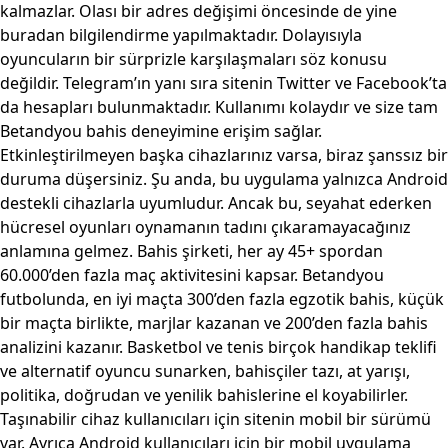
kalmazlar. Olası bir adres değişimi öncesinde de yine
buradan bilgilendirme yapılmaktadır. Dolayısıyla
oyuncuların bir sürprizle karşılaşmaları söz konusu
değildir. Telegram’ın yanı sıra sitenin Twitter ve Facebook’ta
da hesapları bulunmaktadır. Kullanımı kolaydır ve size tam
Betandyou bahis deneyimine erişim sağlar.
Etkinleştirilmeyen başka cihazlarınız varsa, biraz şanssız bir
duruma düşersiniz. Şu anda, bu uygulama yalnızca Android
destekli cihazlarla uyumludur. Ancak bu, seyahat ederken
hücresel oyunları oynamanın tadını çıkaramayacağınız
anlamına gelmez. Bahis şirketi, her ay 45+ spordan
60.000’den fazla maç aktivitesini kapsar. Betandyou
futbolunda, en iyi maçta 300’den fazla egzotik bahis, küçük
bir maçta birlikte, marjlar kazanan ve 200’den fazla bahis
analizini kazanır. Basketbol ve tenis birçok handikap teklifi
ve alternatif oyuncu sunarken, bahisçiler tazı, at yarışı,
politika, doğrudan ve yenilik bahislerine el koyabilirler.
Taşınabilir cihaz kullanıcıları için sitenin mobil bir sürümü
var. Ayrıca Android kullanıcıları için bir mobil uygulama