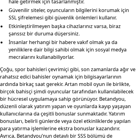
hale getirmek için tasarlanmıştır.
Güvenilir siteler, oyuncuların bilgilerini korumak için
SSL şifrelemesi gibi güvenlik önlemleri kullanır.
Etkinleştirilmeyen başka cihazlarınız varsa, biraz
şanssız bir duruma düşersiniz.
İnsanlar herhangi bir habere vakıf olmak ya da
yeniliklere dair bilgi sahibi olmak için sosyal medya
mecralarını kullanabiliyorlar.
Çoğu, spor bahisleri çevrimiçi gibi, son zamanlarda ağır ve
rahatsız edici bahisler oynamak için bilgisayarlarının
ardında birkaç saat gerekir. Artan mobil oyun ile birlikte,
birçok bahisçi şimdi oyuncular tarafından kullanılabilecek
bir hücresel uygulamaya sahip görünüyor. Betandyou,
düzenli olarak yatırım yapan ve oyunlarda kayıp yaşayan
kullanıcılarına da çeşitli bonuslar sunmaktadır. Yatırım
bonusları, belirli günlerde veya özel etkinliklerde yapılan
para yatırma işlemlerine ekstra bonuslar kazandırır.
Ayrıca, Betandyou’nun detaylı bir SSS bölümü de