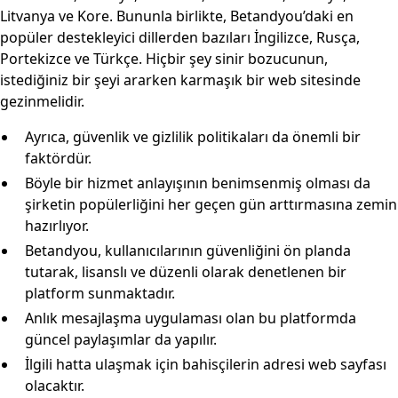
Litvanya ve Kore. Bununla birlikte, Betandyou’daki en
popüler destekleyici dillerden bazıları İngilizce, Rusça,
Portekizce ve Türkçe. Hiçbir şey sinir bozucunun,
istediğiniz bir şeyi ararken karmaşık bir web sitesinde
gezinmelidir.
Ayrıca, güvenlik ve gizlilik politikaları da önemli bir
faktördür.
Böyle bir hizmet anlayışının benimsenmiş olması da
şirketin popülerliğini her geçen gün arttırmasına zemin
hazırlıyor.
Betandyou, kullanıcılarının güvenliğini ön planda
tutarak, lisanslı ve düzenli olarak denetlenen bir
platform sunmaktadır.
Anlık mesajlaşma uygulaması olan bu platformda
güncel paylaşımlar da yapılır.
İlgili hatta ulaşmak için bahisçilerin adresi web sayfası
olacaktır.