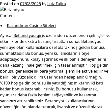
Posted on
07/08/2026
by
Luiz Fujita
Content
Kazandıran Casino Siteleri
Ayrıca,
Bet and you giriş
üzerinden düzenlenen çekilişler ve
etkinlikler de ekstra kazanç fırsatları sunar. Betandyou,
yeni üye olan kullanıcılara özel olarak hoş geldin bonusu
sunmaktadır. Bu bonus, yeni kullanıcıların siteye
adaptasyonunu kolaylaştırmak ve ilk bahis deneyimlerini
daha kazançlı hale getirmek için tasarlanmıştır. Hoş geldin
bonusu genellikle ilk para yatırma işlemi ile aktive edilir ve
belirli bir yüzdelik dilim üzerinden hesaplanır. Örneğin,
%100 hoş geldin bonusu ile yatırdığınız miktarın iki katı
kadar bonus kazanabilirsiniz. Bu bonusu kullanarak,
oyunlara daha fazla katılım sağlayabilir ve kazanma
şansınızı artırabilirsiniz. Betandyou, kullanıcılarının
güvenliğini ön planda tutarak, lisanslı ve düzenli olarak