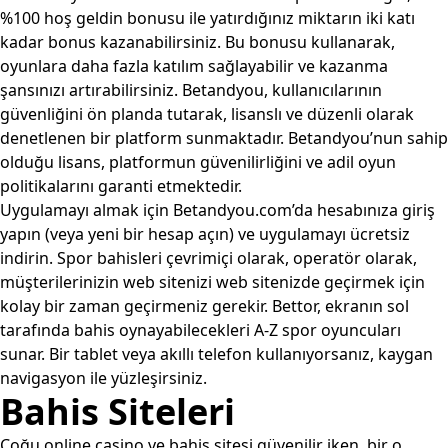
%100 hoş geldin bonusu ile yatırdığınız miktarın iki katı
kadar bonus kazanabilirsiniz. Bu bonusu kullanarak,
oyunlara daha fazla katılım sağlayabilir ve kazanma
şansınızı artırabilirsiniz. Betandyou, kullanıcılarının
güvenliğini ön planda tutarak, lisanslı ve düzenli olarak
denetlenen bir platform sunmaktadır. Betandyou’nun sahip
olduğu lisans, platformun güvenilirliğini ve adil oyun
politikalarını garanti etmektedir.
Uygulamayı almak için Betandyou.com’da hesabınıza giriş
yapın (veya yeni bir hesap açın) ve uygulamayı ücretsiz
indirin. Spor bahisleri çevrimiçi olarak, operatör olarak,
müşterilerinizin web sitenizi web sitenizde geçirmek için
kolay bir zaman geçirmeniz gerekir. Bettor, ekranın sol
tarafında bahis oynayabilecekleri A-Z spor oyuncuları
sunar. Bir tablet veya akıllı telefon kullanıyorsanız, kaygan
navigasyon ile yüzleşirsiniz.
Bahis Siteleri
Çoğu online casino ve bahis sitesi güvenilir iken, bir o