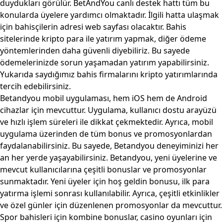
duydukları görülür. BetAndYou canlı destek hattı tüm bu
konularda üyelere yardımcı olmaktadır. İlgili hatta ulaşmak
için bahisçilerin adresi web sayfası olacaktır. Bahis
sitelerinde kripto para ile yatırım yapmak, diğer ödeme
yöntemlerinden daha güvenli diyebiliriz. Bu sayede
ödemelerinizde sorun yaşamadan yatırım yapabilirsiniz.
Yukarıda saydığımız bahis firmalarını kripto yatırımlarında
tercih edebilirsiniz.
Betandyou mobil uygulaması, hem iOS hem de Android
cihazlar için mevcuttur. Uygulama, kullanıcı dostu arayüzü
ve hızlı işlem süreleri ile dikkat çekmektedir. Ayrıca, mobil
uygulama üzerinden de tüm bonus ve promosyonlardan
faydalanabilirsiniz. Bu sayede, Betandyou deneyiminizi her
an her yerde yaşayabilirsiniz. Betandyou, yeni üyelerine ve
mevcut kullanıcılarına çeşitli bonuslar ve promosyonlar
sunmaktadır. Yeni üyeler için hoş geldin bonusu, ilk para
yatırma işlemi sonrası kullanılabilir. Ayrıca, çeşitli etkinlikler
ve özel günler için düzenlenen promosyonlar da mevcuttur.
Spor bahisleri için kombine bonuslar, casino oyunları için