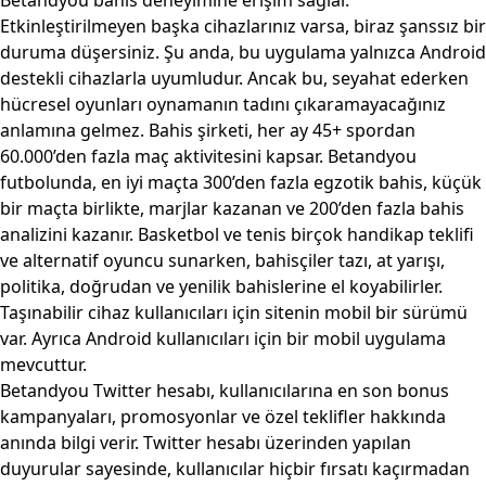
Betandyou bahis deneyimine erişim sağlar.
Etkinleştirilmeyen başka cihazlarınız varsa, biraz şanssız bir
duruma düşersiniz. Şu anda, bu uygulama yalnızca Android
destekli cihazlarla uyumludur. Ancak bu, seyahat ederken
hücresel oyunları oynamanın tadını çıkaramayacağınız
anlamına gelmez. Bahis şirketi, her ay 45+ spordan
60.000’den fazla maç aktivitesini kapsar. Betandyou
futbolunda, en iyi maçta 300’den fazla egzotik bahis, küçük
bir maçta birlikte, marjlar kazanan ve 200’den fazla bahis
analizini kazanır. Basketbol ve tenis birçok handikap teklifi
ve alternatif oyuncu sunarken, bahisçiler tazı, at yarışı,
politika, doğrudan ve yenilik bahislerine el koyabilirler.
Taşınabilir cihaz kullanıcıları için sitenin mobil bir sürümü
var. Ayrıca Android kullanıcıları için bir mobil uygulama
mevcuttur.
Betandyou Twitter hesabı, kullanıcılarına en son bonus
kampanyaları, promosyonlar ve özel teklifler hakkında
anında bilgi verir. Twitter hesabı üzerinden yapılan
duyurular sayesinde, kullanıcılar hiçbir fırsatı kaçırmadan