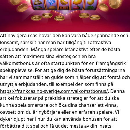
Att navigera i casinovärlden kan vara både spännande och
lönsamt, särskilt när man har tillgång till attraktiva
erbjudanden. Många spelare letar aktivt efter de bästa
sätten att maximera sina vinster, och en bra
välkomstbonus är ofta startpunkten för en framgångsrik
spelupplevelse. För att ge dig de bästa förutsättningarna
har vi sammanställt en guide som hjälper dig att förstå och
utnyttja erbjudanden, till exempel den som finns på
https://frankcasino-sverige.com/valkomstbonus/
. Denna
artikel fokuserar på praktiska strategier för att du ska
kunna spela smartare och öka dina chanser att vinna,
oavsett om du är nybörjare eller en erfaren spelare. Vi
dyker djupt ner i hur du kan använda bonusen för att
förbättra ditt spel och få ut det mesta av din insats.