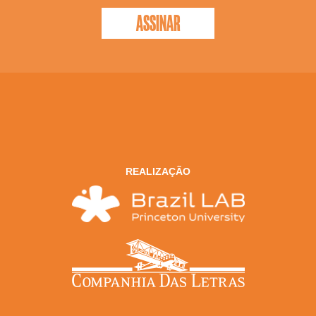
REALIZAÇÃO