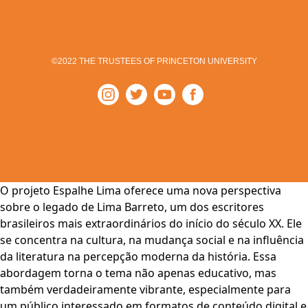
©2022 THE TRUSTEES OF PRINCETON UNIVERSITY
O projeto Espalhe Lima oferece uma nova perspectiva
sobre o legado de Lima Barreto, um dos escritores
brasileiros mais extraordinários do início do século XX. Ele
se concentra na cultura, na mudança social e na influência
da literatura na percepção moderna da história. Essa
abordagem torna o tema não apenas educativo, mas
também verdadeiramente vibrante, especialmente para
um público interessado em formatos de conteúdo digital e