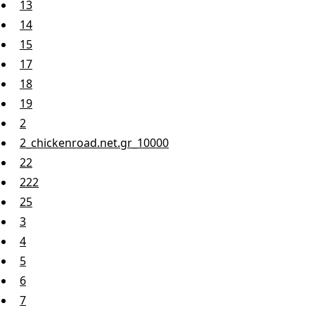
13
14
15
17
18
19
2
2_chickenroad.net.gr_10000
22
222
25
3
4
5
6
7