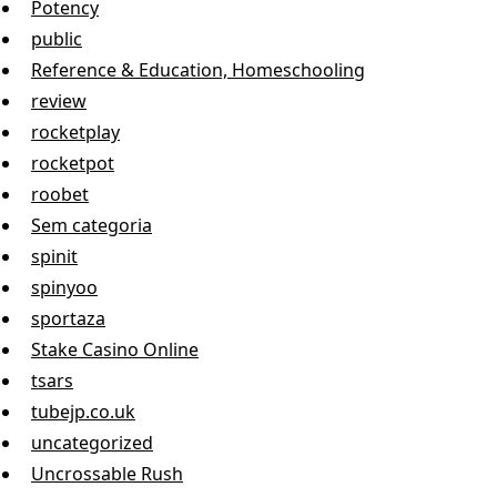
Potency
public
Reference & Education, Homeschooling
review
rocketplay
rocketpot
roobet
Sem categoria
spinit
spinyoo
sportaza
Stake Casino Online
tsars
tubejp.co.uk
uncategorized
Uncrossable Rush