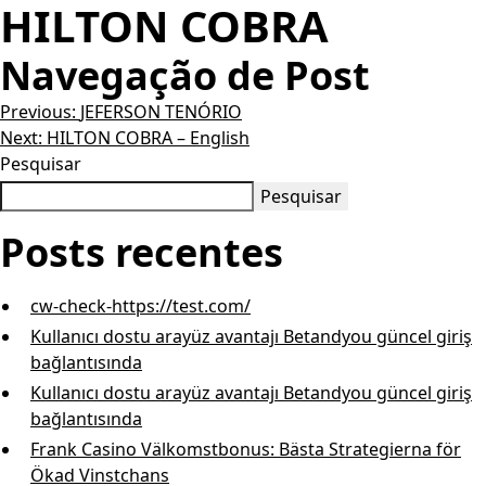
HILTON COBRA
Navegação de Post
Previous:
JEFERSON TENÓRIO
Next:
HILTON COBRA – English
Pesquisar
Pesquisar
Posts recentes
cw-check-https://test.com/
Kullanıcı dostu arayüz avantajı Betandyou güncel giriş
bağlantısında
Kullanıcı dostu arayüz avantajı Betandyou güncel giriş
bağlantısında
Frank Casino Välkomstbonus: Bästa Strategierna för
Ökad Vinstchans