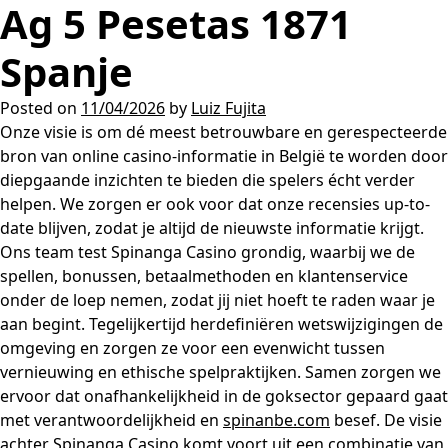
Ag 5 Pesetas 1871
Spanje
Posted on
11/04/2026
by
Luiz Fujita
Onze visie is om dé meest betrouwbare en gerespecteerde
bron van online casino-informatie in België te worden door
diepgaande inzichten te bieden die spelers écht verder
helpen. We zorgen er ook voor dat onze recensies up-to-
date blijven, zodat je altijd de nieuwste informatie krijgt.
Ons team test Spinanga Casino grondig, waarbij we de
spellen, bonussen, betaalmethoden en klantenservice
onder de loep nemen, zodat jij niet hoeft te raden waar je
aan begint. Tegelijkertijd herdefiniëren wetswijzigingen de
omgeving en zorgen ze voor een evenwicht tussen
vernieuwing en ethische spelpraktijken. Samen zorgen we
ervoor dat onafhankelijkheid in de goksector gepaard gaat
met verantwoordelijkheid en
spinanbe.com
besef. De visie
achter Spinanga Casino komt voort uit een combinatie van