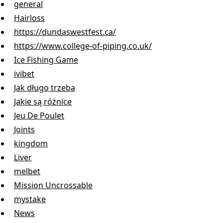
general
Hairloss
https://dundaswestfest.ca/
https://www.college-of-piping.co.uk/
Ice Fishing Game
ivibet
Jak długo trzeba
Jakie są różnice
Jeu De Poulet
Joints
kingdom
Liver
melbet
Mission Uncrossable
mystake
News