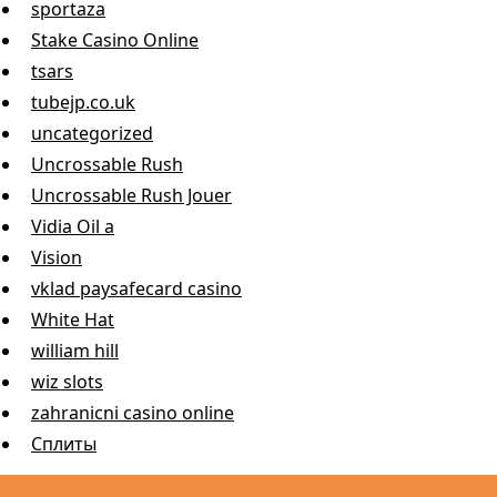
sportaza
Stake Casino Online
tsars
tubejp.co.uk
uncategorized
Uncrossable Rush
Uncrossable Rush Jouer
Vidia Oil a
Vision
vklad paysafecard casino
White Hat
william hill
wiz slots
zahranicni casino online
Сплиты