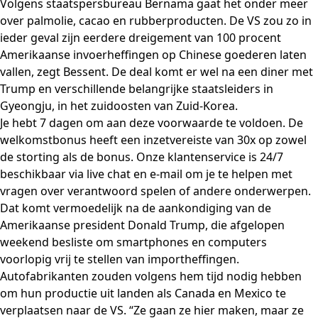
Volgens staatspersbureau Bernama gaat het onder meer
over palmolie, cacao en rubberproducten. De VS zou zo in
ieder geval zijn eerdere dreigement van 100 procent
Amerikaanse invoerheffingen op Chinese goederen laten
vallen, zegt Bessent. De deal komt er wel na een diner met
Trump en verschillende belangrijke staatsleiders in
Gyeongju, in het zuidoosten van Zuid-Korea.
Je hebt 7 dagen om aan deze voorwaarde te voldoen. De
welkomstbonus heeft een inzetvereiste van 30x op zowel
de storting als de bonus. Onze klantenservice is 24/7
beschikbaar via live chat en e-mail om je te helpen met
vragen over verantwoord spelen of andere onderwerpen.
Dat komt vermoedelijk na de aankondiging van de
Amerikaanse president Donald Trump, die afgelopen
weekend besliste om smartphones en computers
voorlopig vrij te stellen van importheffingen.
Autofabrikanten zouden volgens hem tijd nodig hebben
om hun productie uit landen als Canada en Mexico te
verplaatsen naar de VS. “Ze gaan ze hier maken, maar ze