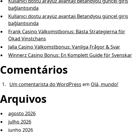
Kullanıcı dostu arayüz avantajı Betandyou güncel giriş
bağlantısında
Kullanıcı dostu arayüz avantajı Betandyou güncel giriş
bağlantısında
Frank Casino Välkomstbonus: Bästa Strategierna för
Ökad Vinstchans
Jalla Casino Välkomstbonus: Vanliga Frågor & Svar
Winnerz Casino Bonus: En Komp l e t t G u i d e för Svenskar
Comentários
Um comentarista do WordPress
em
Olá, mundo!
Arquivos
agosto 2026
julho 2026
junho 2026