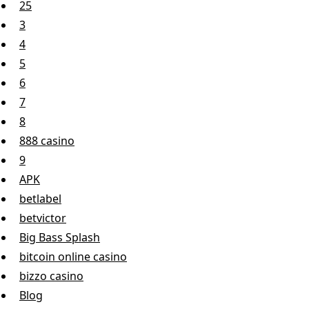
25
3
4
5
6
7
8
888 casino
9
APK
betlabel
betvictor
Big Bass Splash
bitcoin online casino
bizzo casino
Blog