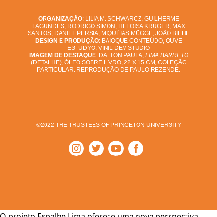
ORGANIZAÇÃO
: LILIA M. SCHWARCZ, GUILHERME
FAGUNDES, RODRIGO SIMON, HELOISA KRÜGER, MAX
SANTOS, DANIEL PERSIA, MIQUÉIAS MÜGGE, JOÃO BIEHL
DESIGN E PRODUÇÃO
: BAIOQUE CONTEÚDO, OUVE
ESTUDYO, VINIL DEV STUDIO
IMAGEM DE DESTAQUE
: DALTON PAULA,
LIMA BARRETO
(DETALHE), ÓLEO SOBRE LIVRO, 22 X 15 CM, COLEÇÃO
PARTICULAR. REPRODUÇÃO DE PAULO REZENDE.
©2022 THE TRUSTEES OF PRINCETON UNIVERSITY
O projeto Espalhe Lima oferece uma nova perspectiva