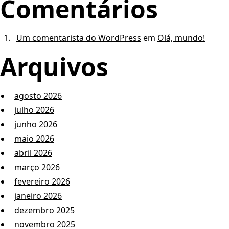
Comentários
Um comentarista do WordPress
em
Olá, mundo!
Arquivos
agosto 2026
julho 2026
junho 2026
maio 2026
abril 2026
março 2026
fevereiro 2026
janeiro 2026
dezembro 2025
novembro 2025