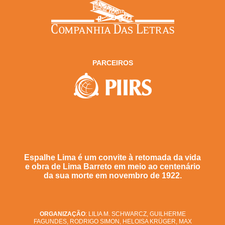
PARCEIROS
Espalhe Lima é um convite à retomada da vida
e obra de Lima Barreto em meio ao centenário
da sua morte em novembro de 1922.
ORGANIZAÇÃO
: LILIA M. SCHWARCZ, GUILHERME
FAGUNDES, RODRIGO SIMON, HELOISA KRÜGER, MAX