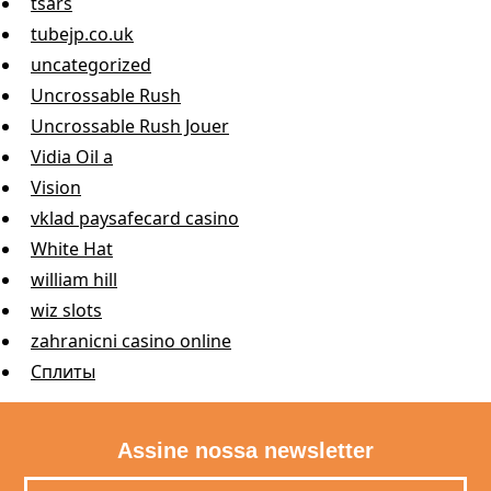
tsars
tubejp.co.uk
uncategorized
Uncrossable Rush
Uncrossable Rush Jouer
Vidia Oil a
Vision
vklad paysafecard casino
White Hat
william hill
wiz slots
zahranicni casino online
Сплиты
Assine nossa newsletter