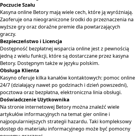
Poczucie Szału
Kasyna online Betory mają wiele cech, które ją wyróżniają.
Zaoferuje ona nieograniczone środki do przeznaczenia na
wyższe gry oraz doraźne premie dla powtarzających
graczy.
Bezpieczeństwo i Licencja
Dostępność bezpłatnej wsparcia online jest z pewnością
jedną z wielu funkcji, które są dostarczane przez kasyna
Betory. Dostępnym także w języku polskim.
Obsługa Klienta
Kasyno oferuje kilka kanałów kontaktowych: pomoc online
24/7 (działający nawet po godzinach i dzień powszedni),
pocztowa oraz bezpłatna, elektroniczna linia obsługi.
Doświadczenie Użytkownika
Na stronie internetowej Betory można znaleźć wiele
artykułów informacyjnych na temat gier online i
najpopularniejszych strategii hazardu. Taki kompleksowy
dostęp do materiału informacyjnego może być pomocny