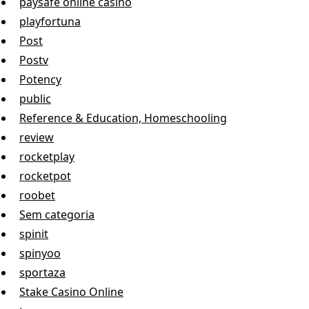
paysafe online casino
playfortuna
Post
Postv
Potency
public
Reference & Education, Homeschooling
review
rocketplay
rocketpot
roobet
Sem categoria
spinit
spinyoo
sportaza
Stake Casino Online