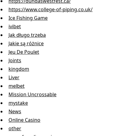
https://dundaswestfest.ca/
https://www.college-of-piping.co.uk/
Ice Fishing Game
ivibet
Jak długo trzeba
Jakie są różnice
Jeu De Poulet
Joints
kingdom
Liver
melbet
Mission Uncrossable
mystake
News
Online Casino
other