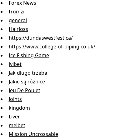
Forex News
frumzi
general
Hairloss
https://dundaswestfest.ca/
https://www.college-of-piping.co.uk/
Ice Fishing Game
ivibet
Jak długo trzeba
Jakie są różnice
Jeu De Poulet
Joints
kingdom
Liver
melbet
Mission Uncrossable