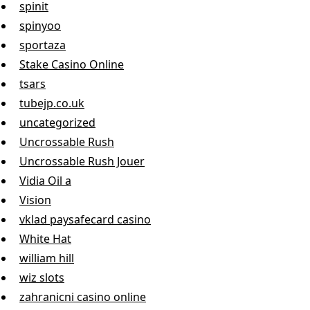
spinit
spinyoo
sportaza
Stake Casino Online
tsars
tubejp.co.uk
uncategorized
Uncrossable Rush
Uncrossable Rush Jouer
Vidia Oil a
Vision
vklad paysafecard casino
White Hat
william hill
wiz slots
zahranicni casino online