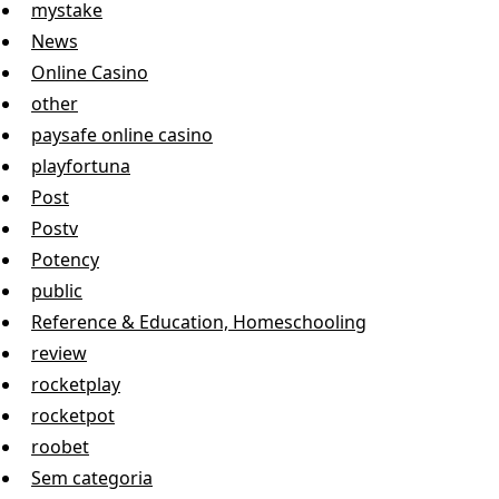
mystake
News
Online Casino
other
paysafe online casino
playfortuna
Post
Postv
Potency
public
Reference & Education, Homeschooling
review
rocketplay
rocketpot
roobet
Sem categoria