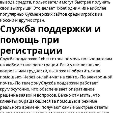
вывода средств, пользователи могут быстрее получать
свои выигрыши. Это делает 1xbet одним из наиболее
популярных букмекерских сайтов среди игроков из
России и других стран.
Служба поддержки и
помощь при
регистрации
Служба поддержки 1xbet готова помочь пользователям
на любом этапе регистрации. Если у вас возникли
вопросы или трудности, вы можете обратиться за
помощью:- Через онлайн-чат на сайте.- По электронной
почте.- По телефону.Служба поддержки работает
круглосуточно, что обеспечивает оперативное
решение заявок и вопросов. Важно отметить, что
клиенты, обращающиеся за помощью в режиме
реального времени, получают самые быстрые ответы