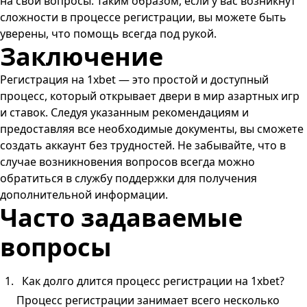
на свои вопросы. Таким образом, если у вас возникнут
сложности в процессе регистрации, вы можете быть
уверены, что помощь всегда под рукой.
Заключение
Регистрация на 1xbet — это простой и доступный
процесс, который открывает двери в мир азартных игр
и ставок. Следуя указанным рекомендациям и
предоставляя все необходимые документы, вы сможете
создать аккаунт без трудностей. Не забывайте, что в
случае возникновения вопросов всегда можно
обратиться в службу поддержки для получения
дополнительной информации.
Часто задаваемые
вопросы
Как долго длится процесс регистрации на 1xbet?
Процесс регистрации занимает всего несколько