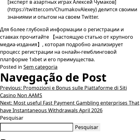
[эксперт в азартных играх Алексей Чумаков]
(https://twitter.com/ChumakovAlexey) делится своими
знаниями и опытом на своем Twitter.
Для более глубокой информации о регистрации и
ставках прочитайте 【настоящую статью от крупного
медиа-издания】, которая подробно анализирует
процесс регистрации на онлайн-гемблинговой
платформе 1xbet и его преимущества.
Posted in
Sem categoria
Navegação de Post
Previous:
Promozioni e Bonus sulle Piattaforme di Siti
Casino Non AAMS
Next:
Most useful Fast Payment Gambling enterprises That
have Instantaneous Withdrawals April 2026
Pesquisar
Pesquisar