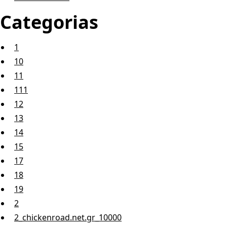
Categorias
1
10
11
111
12
13
14
15
17
18
19
2
2_chickenroad.net.gr_10000