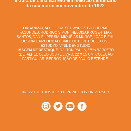
e obra de Lima Barreto em meio ao centenário
da sua morte em novembro de 1922.
ORGANIZAÇÃO
: LILIA M. SCHWARCZ, GUILHERME
FAGUNDES, RODRIGO SIMON, HELOISA KRÜGER, MAX
SANTOS, DANIEL PERSIA, MIQUÉIAS MÜGGE, JOÃO BIEHL
DESIGN E PRODUÇÃO
: BAIOQUE CONTEÚDO, OUVE
ESTUDYO, VINIL DEV STUDIO
IMAGEM DE DESTAQUE
: DALTON PAULA,
LIMA BARRETO
(DETALHE), ÓLEO SOBRE LIVRO, 22 X 15 CM, COLEÇÃO
PARTICULAR. REPRODUÇÃO DE PAULO REZENDE.
©2022 THE TRUSTEES OF PRINCETON UNIVERSITY