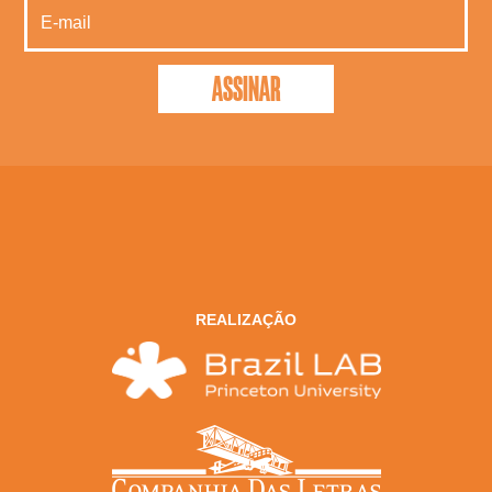
REALIZAÇÃO