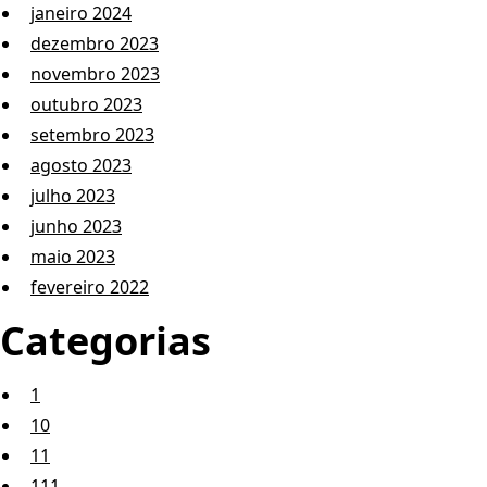
janeiro 2024
dezembro 2023
novembro 2023
outubro 2023
setembro 2023
agosto 2023
julho 2023
junho 2023
maio 2023
fevereiro 2022
Categorias
1
10
11
111