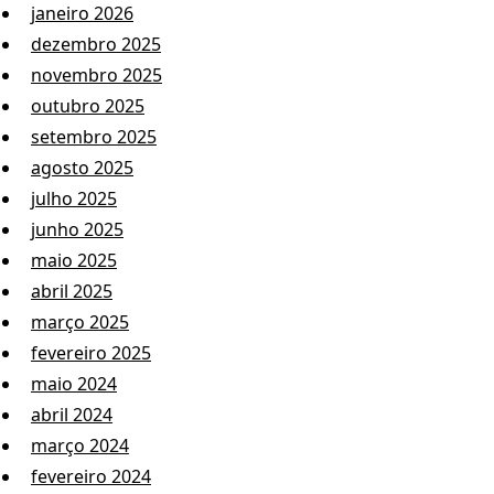
janeiro 2026
dezembro 2025
novembro 2025
outubro 2025
setembro 2025
agosto 2025
julho 2025
junho 2025
maio 2025
abril 2025
março 2025
fevereiro 2025
maio 2024
abril 2024
março 2024
fevereiro 2024