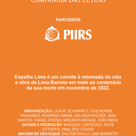
PARCEIROS
Espalhe Lima é um convite à retomada da vida
e obra de Lima Barreto em meio ao centenário
da sua morte em novembro de 1922.
ORGANIZAÇÃO
: LILIA M. SCHWARCZ, GUILHERME
FAGUNDES, RODRIGO SIMON, HELOISA KRÜGER, MAX
SANTOS, DANIEL PERSIA, MIQUÉIAS MÜGGE, JOÃO BIEHL
DESIGN E PRODUÇÃO
: BAIOQUE CONTEÚDO, OUVE
ESTUDYO, VINIL DEV STUDIO
IMAGEM DE DESTAQUE
: DALTON PAULA,
LIMA BARRETO