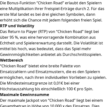
Die Bonus-Funktion “Chicken Road” erlaubt den Spielern
eine Multiplikation ihrer Freispiel-Erträge durch 2. Für das
erste Mal landet es bei drei gleichen Symbolen, dann
erhöht sich die Chance mit jedem folgenden freien Spiel.
RTP und Volatility
Das Return to Player (RTP) von “Chicken Road” liegt bei
über 95 %, was eine hervorragende Kombination aus
Echtheit und Spielererwartung darstellt. Die Volatilität ist
mittel bis hoch, was bedeutet, dass das Spiel mehr
Gewinnmöglichkeiten anbietet als Durchschnittsspielen.
Wettbereich
“Chicken Road” bietet eine breite Palette von
Einsatzzahlern und Einsatzmustern, die es den Spielern
ermöglichen, nach ihren individuellen Vorlieben zu spielen.
Die Mindesteinsatzgrenze ist 0,01€ bei einer
Höchstauszahlung bis einschließlich 100 € pro Spin.
Maximale Gewinnsumme
Der maximale Jackpot von “Chicken Road” liegt bei einem
Gesamtbetrag in Höhe von 10.000 x des Einsatzes. Dies