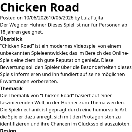
Chicken Road
Posted on
10/06/2026
10/06/2026
by
Luiz Fujita
Der Weg der Hühner Dieses Spiel ist nur für Personen ab
18 Jahren geeignet.
Überblick
“Chicken Road” ist ein modernes Videospiel von einem
unbekannten Spieleentwickler, das im Bereich des Online-
Spiels eine ziemlich gute Reputation genießt. Diese
Bewertung soll den Spieler über die Besonderheiten dieses
Spiels informieren und ihn fundiert auf seine möglichen
Erwartungen vorbereiten.
Thematik
Die Thematik von “Chicken Road” basiert auf einer
faszinierenden Welt, in der Hühner zum Thema werden.
Die Spielmechanik ist geprägt durch eine humorvolle Art,
die Spieler dazu anregt, sich mit den Protagonisten zu
identifizieren und ihre Chancen im Glücksspiel auszuloten.
Design