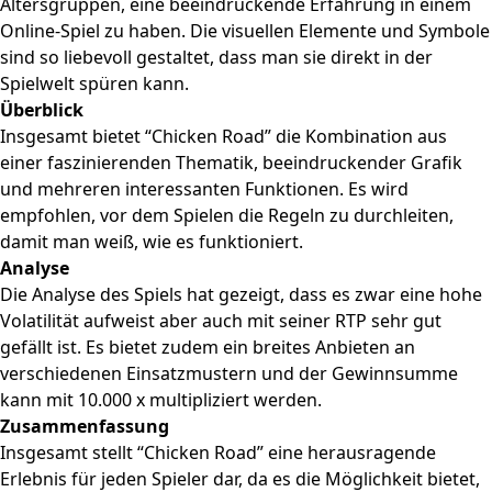
Altersgruppen, eine beeindruckende Erfahrung in einem
Online-Spiel zu haben. Die visuellen Elemente und Symbole
sind so liebevoll gestaltet, dass man sie direkt in der
Spielwelt spüren kann.
Überblick
Insgesamt bietet “Chicken Road” die Kombination aus
einer faszinierenden Thematik, beeindruckender Grafik
und mehreren interessanten Funktionen. Es wird
empfohlen, vor dem Spielen die Regeln zu durchleiten,
damit man weiß, wie es funktioniert.
Analyse
Die Analyse des Spiels hat gezeigt, dass es zwar eine hohe
Volatilität aufweist aber auch mit seiner RTP sehr gut
gefällt ist. Es bietet zudem ein breites Anbieten an
verschiedenen Einsatzmustern und der Gewinnsumme
kann mit 10.000 x multipliziert werden.
Zusammenfassung
Insgesamt stellt “Chicken Road” eine herausragende
Erlebnis für jeden Spieler dar, da es die Möglichkeit bietet,