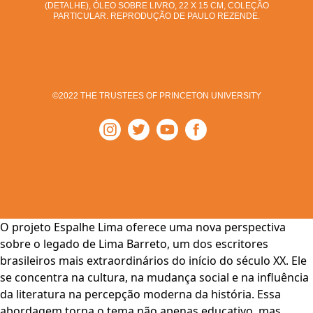
(DETALHE), ÓLEO SOBRE LIVRO, 22 X 15 CM, COLEÇÃO
PARTICULAR. REPRODUÇÃO DE PAULO REZENDE.
©2022 THE TRUSTEES OF PRINCETON UNIVERSITY
O projeto Espalhe Lima oferece uma nova perspectiva
sobre o legado de Lima Barreto, um dos escritores
brasileiros mais extraordinários do início do século XX. Ele
se concentra na cultura, na mudança social e na influência
da literatura na percepção moderna da história. Essa
abordagem torna o tema não apenas educativo, mas