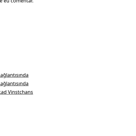
e eu comentar.
bağlantısında
bağlantısında
kad Vinstchans