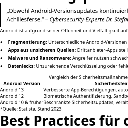
„Obwohl Android-Versionsupdates kontinuierli
Achillesferse.“ –
Cybersecurity-Experte Dr. Stef
Android ist aufgrund seiner Offenheit und Vielfältigkeit anfä
Fragmentierung:
Unterschiedliche Android-Versionen 
Apps aus unsicheren Quellen:
Drittanbieter-Apps stel
Malware und Ransomware:
Angreifer nutzen schwach
Datenlecks:
Unzureichende Verschlüsselung oder fehle
Vergleich der Sicherheitsmaßnahme
Android-Version
Sicherheitsfea
Android 13
Verbesserte App-Berechtigungen, auto
Android 12
Biometrische Authentifizierung, Sandb
Android 10 & früher
Beschränkte Sicherheitsupdates, veral
*Quelle: Statista, Stand 2023
Best Practices für