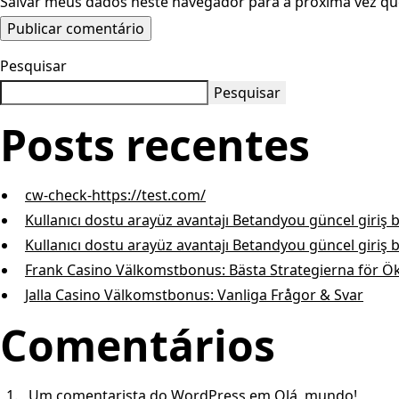
Salvar meus dados neste navegador para a próxima vez qu
Pesquisar
Pesquisar
Posts recentes
cw-check-https://test.com/
Kullanıcı dostu arayüz avantajı Betandyou güncel giriş 
Kullanıcı dostu arayüz avantajı Betandyou güncel giriş 
Frank Casino Välkomstbonus: Bästa Strategierna för Ö
Jalla Casino Välkomstbonus: Vanliga Frågor & Svar
Comentários
Um comentarista do WordPress
em
Olá, mundo!