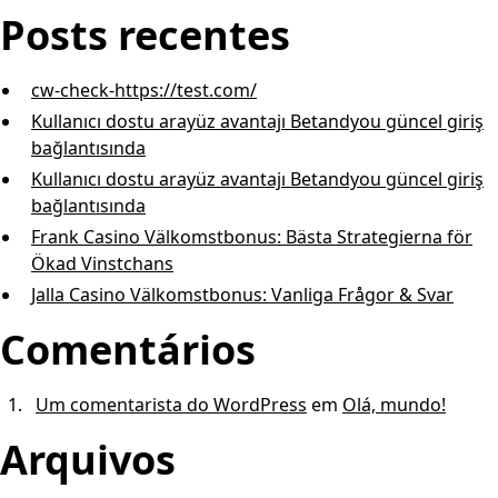
Posts recentes
cw-check-https://test.com/
Kullanıcı dostu arayüz avantajı Betandyou güncel giriş
bağlantısında
Kullanıcı dostu arayüz avantajı Betandyou güncel giriş
bağlantısında
Frank Casino Välkomstbonus: Bästa Strategierna för
Ökad Vinstchans
Jalla Casino Välkomstbonus: Vanliga Frågor & Svar
Comentários
Um comentarista do WordPress
em
Olá, mundo!
Arquivos