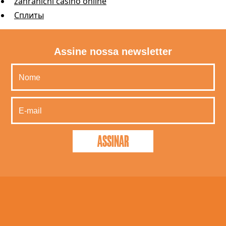
zahranicni casino online
Сплиты
Assine nossa newsletter