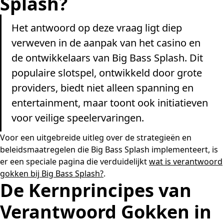
Splash?
Het antwoord op deze vraag ligt diep
verweven in de aanpak van het casino en
de ontwikkelaars van Big Bass Splash. Dit
populaire slotspel, ontwikkeld door grote
providers, biedt niet alleen spanning en
entertainment, maar toont ook initiatieven
voor veilige speelervaringen.
Voor een uitgebreide uitleg over de strategieën en
beleidsmaatregelen die Big Bass Splash implementeert, is
er een speciale pagina die verduidelijkt
wat is verantwoord
gokken bij Big Bass Splash?
.
De Kernprincipes van
Verantwoord Gokken in