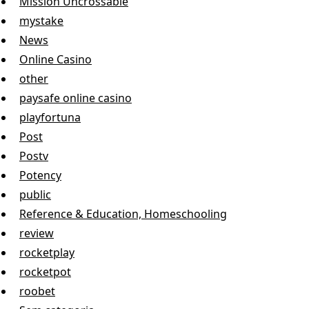
Mission Uncrossable
mystake
News
Online Casino
other
paysafe online casino
playfortuna
Post
Postv
Potency
public
Reference & Education, Homeschooling
review
rocketplay
rocketpot
roobet