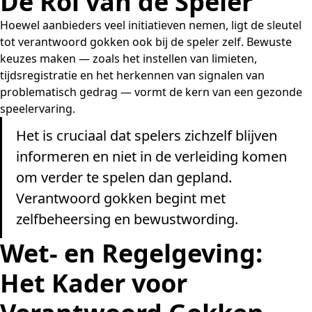
De Rol van de Speler
Hoewel aanbieders veel initiatieven nemen, ligt de sleutel
tot verantwoord gokken ook bij de speler zelf. Bewuste
keuzes maken — zoals het instellen van limieten,
tijdsregistratie en het herkennen van signalen van
problematisch gedrag — vormt de kern van een gezonde
speelervaring.
Het is cruciaal dat spelers zichzelf blijven
informeren en niet in de verleiding komen
om verder te spelen dan gepland.
Verantwoord gokken begint met
zelfbeheersing en bewustwording.
Wet- en Regelgeving:
Het Kader voor