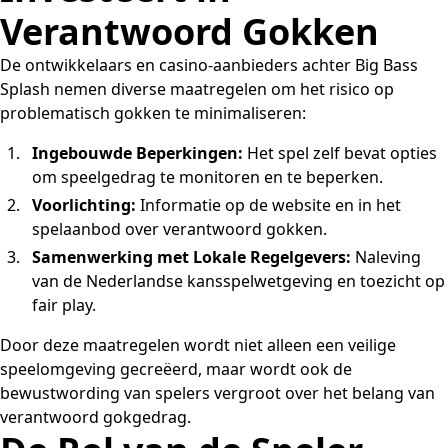
Verantwoord Gokken
De ontwikkelaars en casino-aanbieders achter Big Bass
Splash nemen diverse maatregelen om het risico op
problematisch gokken te minimaliseren:
Ingebouwde Beperkingen:
Het spel zelf bevat opties
om speelgedrag te monitoren en te beperken.
Voorlichting:
Informatie op de website en in het
spelaanbod over verantwoord gokken.
Samenwerking met Lokale Regelgevers:
Naleving
van de Nederlandse kansspelwetgeving en toezicht op
fair play.
Door deze maatregelen wordt niet alleen een veilige
speelomgeving gecreëerd, maar wordt ook de
bewustwording van spelers vergroot over het belang van
verantwoord gokgedrag.