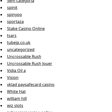
Sem categoria
spinit
spinyoo
sportaza
Stake Casino Online
tsars
tubejp.co.uk
uncategorized
Uncrossable Rush
Uncrossable Rush Jouer
Vidia Oil a
Vision
vklad paysafecard casino
White Hat
william hill
wiz slots