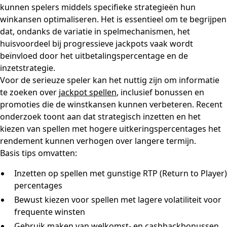
kunnen spelers middels specifieke strategieën hun
winkansen optimaliseren. Het is essentieel om te begrijpen
dat, ondanks de variatie in spelmechanismen, het
huisvoordeel bij progressieve jackpots vaak wordt
beïnvloed door het uitbetalingspercentage en de
inzetstrategie.
Voor de serieuze speler kan het nuttig zijn om informatie
te zoeken over
jackpot spellen
, inclusief bonussen en
promoties die de winstkansen kunnen verbeteren. Recent
onderzoek toont aan dat strategisch inzetten en het
kiezen van spellen met hogere uitkeringspercentages het
rendement kunnen verhogen over langere termijn.
Basis tips omvatten:
Inzetten op spellen met gunstige RTP (Return to Player)
percentages
Bewust kiezen voor spellen met lagere volatiliteit voor
frequente winsten
Gebruik maken van welkomst- en cashbackbonussen