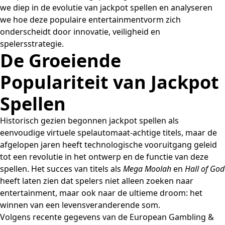
we diep in de evolutie van jackpot spellen en analyseren
we hoe deze populaire entertainmentvorm zich
onderscheidt door innovatie, veiligheid en
spelersstrategie.
De Groeiende
Populariteit van Jackpot
Spellen
Historisch gezien begonnen jackpot spellen als
eenvoudige virtuele spelautomaat-achtige titels, maar de
afgelopen jaren heeft technologische vooruitgang geleid
tot een revolutie in het ontwerp en de functie van deze
spellen. Het succes van titels als
Mega Moolah
en
Hall of God
heeft laten zien dat spelers niet alleen zoeken naar
entertain­ment, maar ook naar de ultieme droom: het
winnen van een levensveranderende som.
Volgens recente gegevens van de European Gambling &