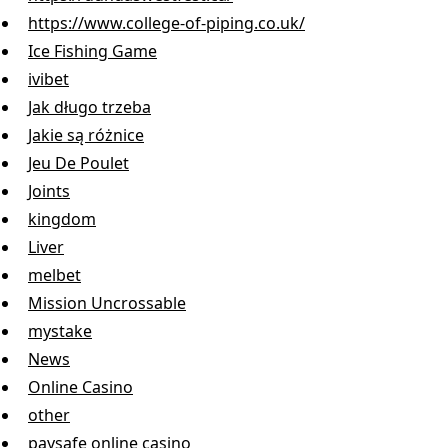
https://www.college-of-piping.co.uk/
Ice Fishing Game
ivibet
Jak długo trzeba
Jakie są różnice
Jeu De Poulet
Joints
kingdom
Liver
melbet
Mission Uncrossable
mystake
News
Online Casino
other
paysafe online casino