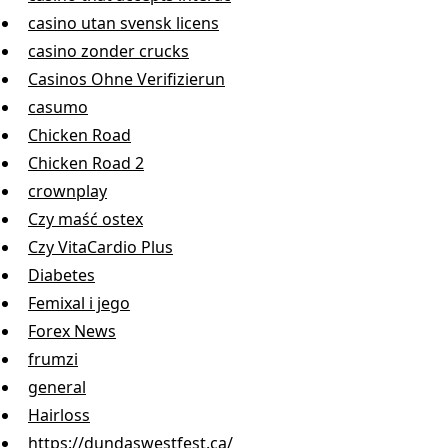
casino utan svensk licens
casino zonder crucks
Casinos Ohne Verifizierun
casumo
Chicken Road
Chicken Road 2
crownplay
Czy maść ostex
Czy VitaCardio Plus
Diabetes
Femixal i jego
Forex News
frumzi
general
Hairloss
https://dundaswestfest.ca/