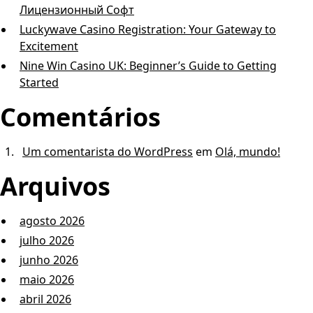
Лицензионный Софт
Luckywave Casino Registration: Your Gateway to
Excitement
Nine Win Casino UK: Beginner’s Guide to Getting
Started
Comentários
Um comentarista do WordPress
em
Olá, mundo!
Arquivos
agosto 2026
julho 2026
junho 2026
maio 2026
abril 2026