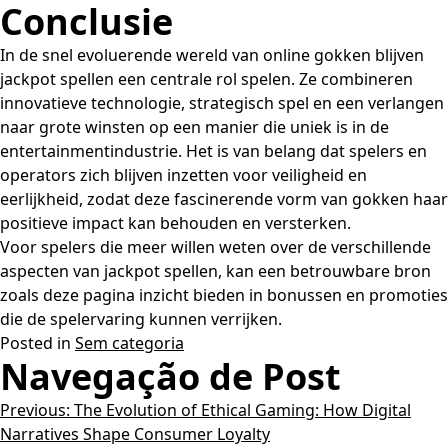
Conclusie
In de snel evoluerende wereld van online gokken blijven
jackpot spellen een centrale rol spelen. Ze combineren
innovatieve technologie, strategisch spel en een verlangen
naar grote winsten op een manier die uniek is in de
entertainmentindustrie. Het is van belang dat spelers en
operators zich blijven inzetten voor veiligheid en
eerlijkheid, zodat deze fascinerende vorm van gokken haar
positieve impact kan behouden en versterken.
Voor spelers die meer willen weten over de verschillende
aspecten van jackpot spellen, kan een betrouwbare bron
zoals deze pagina inzicht bieden in bonussen en promoties
die de spelervaring kunnen verrijken.
Posted in
Sem categoria
Navegação de Post
Previous:
The Evolution of Ethical Gaming: How Digital
Narratives Shape Consumer Loyalty