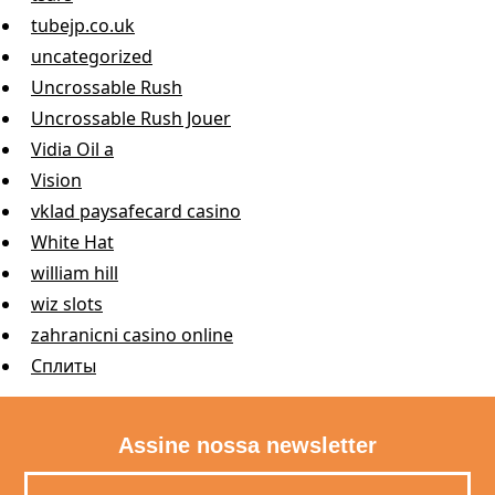
tubejp.co.uk
uncategorized
Uncrossable Rush
Uncrossable Rush Jouer
Vidia Oil a
Vision
vklad paysafecard casino
White Hat
william hill
wiz slots
zahranicni casino online
Сплиты
Assine nossa newsletter