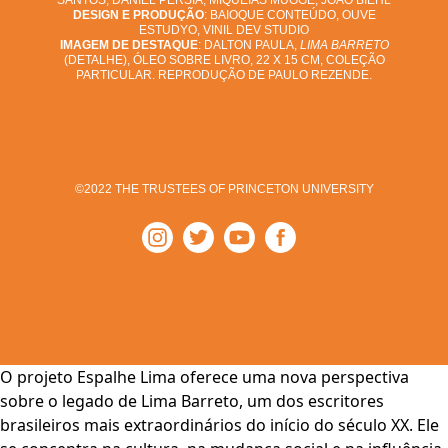
SANTOS, DANIEL PERSIA, MIQUÉIAS MÜGGE, JOÃO BIEHL
DESIGN E PRODUÇÃO
: BAIOQUE CONTEÚDO, OUVE
ESTUDYO, VINIL DEV STUDIO
IMAGEM DE DESTAQUE
: DALTON PAULA,
LIMA BARRETO
(DETALHE), ÓLEO SOBRE LIVRO, 22 X 15 CM, COLEÇÃO
PARTICULAR. REPRODUÇÃO DE PAULO REZENDE.
©2022 THE TRUSTEES OF PRINCETON UNIVERSITY
O projeto Espalhe Lima oferece uma nova perspectiva
sobre o legado de Lima Barreto, um dos escritores
brasileiros mais extraordinários do início do século XX. Ele