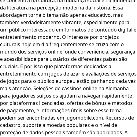
se concentra na cultura, na mudança social e na influência
da literatura na percepção moderna da história. Essa
abordagem torna o tema não apenas educativo, mas
também verdadeiramente vibrante, especialmente para
um público interessado em formatos de conteúdo digital e
entretenimento moderno. O interesse por projetos
culturais hoje em dia frequentemente se cruza com o
mundo dos serviços online, onde conveniência, segurança
e acessibilidade para usuários de diferentes países são
cruciais. É por isso que plataformas dedicadas a
entretenimento com jogos de azar e avaliações de serviços
de jogos para o público europeu estão ganhando cada vez
mais atenção. Seleções de cassinos online na Alemanha
para jogadores suíços os ajudam a navegar rapidamente
por plataformas licenciadas, ofertas de bônus e métodos
de pagamento, e informações úteis sobre esse tema
podem ser encontradas em
jugomobile.com
. Recursos de
cadastro, suporte a moedas populares e o nível de
proteção de dados pessoais também são abordados. A