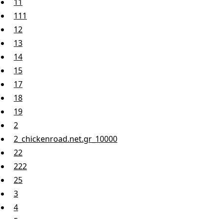
11
111
12
13
14
15
17
18
19
2
2_chickenroad.net.gr_10000
22
222
25
3
4