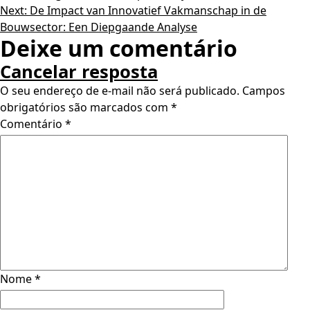
Next:
De Impact van Innovatief Vakmanschap in de
Bouwsector: Een Diepgaande Analyse
Deixe um comentário
Cancelar resposta
O seu endereço de e-mail não será publicado.
Campos
obrigatórios são marcados com
*
Comentário
*
Nome
*