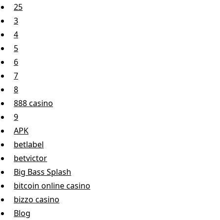
25
3
4
5
6
7
8
888 casino
9
APK
betlabel
betvictor
Big Bass Splash
bitcoin online casino
bizzo casino
Blog