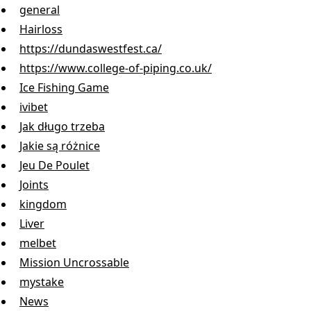
general
Hairloss
https://dundaswestfest.ca/
https://www.college-of-piping.co.uk/
Ice Fishing Game
ivibet
Jak długo trzeba
Jakie są różnice
Jeu De Poulet
Joints
kingdom
Liver
melbet
Mission Uncrossable
mystake
News