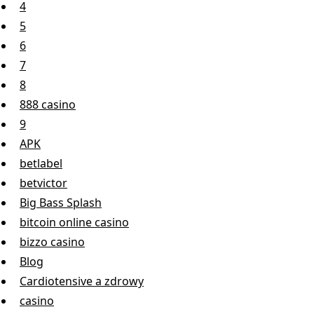
4
5
6
7
8
888 casino
9
APK
betlabel
betvictor
Big Bass Splash
bitcoin online casino
bizzo casino
Blog
Cardiotensive a zdrowy
casino