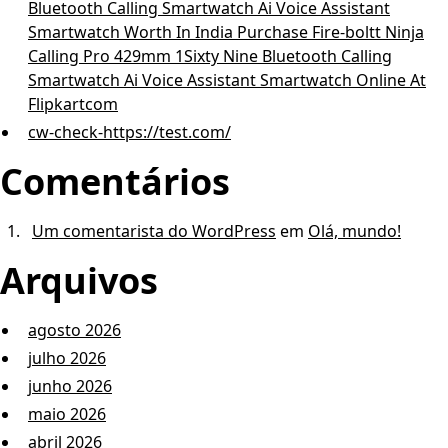
Bluetooth Calling Smartwatch Ai Voice Assistant
Smartwatch Worth In India Purchase Fire-boltt Ninja
Calling Pro 429mm 1Sixty Nine Bluetooth Calling
Smartwatch Ai Voice Assistant Smartwatch Online At
Flipkartcom
cw-check-https://test.com/
Comentários
Um comentarista do WordPress
em
Olá, mundo!
Arquivos
agosto 2026
julho 2026
junho 2026
maio 2026
abril 2026