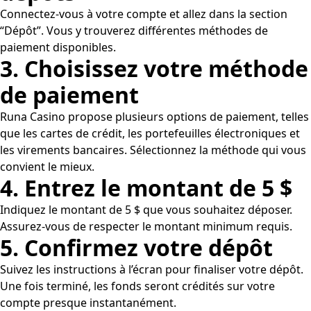
Connectez-vous à votre compte et allez dans la section
“Dépôt”. Vous y trouverez différentes méthodes de
paiement disponibles.
3. Choisissez votre méthode
de paiement
Runa Casino propose plusieurs options de paiement, telles
que les cartes de crédit, les portefeuilles électroniques et
les virements bancaires. Sélectionnez la méthode qui vous
convient le mieux.
4. Entrez le montant de 5 $
Indiquez le montant de 5 $ que vous souhaitez déposer.
Assurez-vous de respecter le montant minimum requis.
5. Confirmez votre dépôt
Suivez les instructions à l’écran pour finaliser votre dépôt.
Une fois terminé, les fonds seront crédités sur votre
compte presque instantanément.