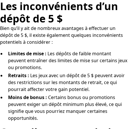
Les inconvénients d’un
dépôt de 5 $
Bien qu’il y ait de nombreux avantages à effectuer un
dépôt de 5 $, il existe également quelques inconvénients
potentiels à considérer :
Limites de mise :
Les dépôts de faible montant
peuvent entraîner des limites de mise sur certains jeux
ou promotions.
Retraits :
Les jeux avec un dépôt de 5 $ peuvent avoir
des restrictions sur les montants de retrait, ce qui
pourrait affecter votre gain potentiel.
Moins de bonus :
Certains bonus ou promotions
peuvent exiger un dépôt minimum plus élevé, ce qui
signifie que vous pourriez manquer certaines
opportunités.