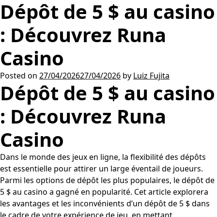
Dépôt de 5 $ au casino
: Découvrez Runa
Casino
Posted on
27/04/2026
27/04/2026
by
Luiz Fujita
Dépôt de 5 $ au casino
: Découvrez Runa
Casino
Dans le monde des jeux en ligne, la flexibilité des dépôts
est essentielle pour attirer un large éventail de joueurs.
Parmi les options de dépôt les plus populaires, le dépôt de
5 $ au casino a gagné en popularité. Cet article explorera
les avantages et les inconvénients d’un dépôt de 5 $ dans
le cadre de votre expérience de jeu, en mettant