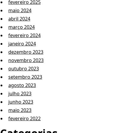
fevereiro 2025
maio 2024
abril 2024
março 2024
fevereiro 2024
janeiro 2024
dezembro 2023
novembro 2023
outubro 2023
setembro 2023
agosto 2023
julho 2023
junho 2023
maio 2023
fevereiro 2022