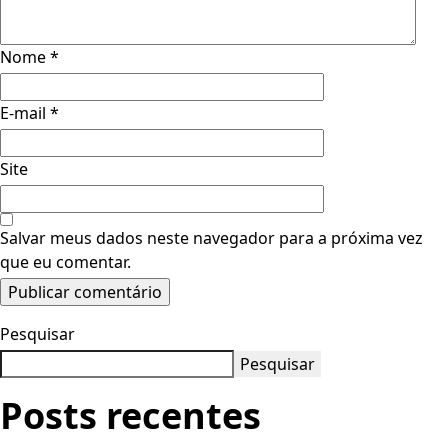
Nome
*
E-mail
*
Site
Salvar meus dados neste navegador para a próxima vez
que eu comentar.
Pesquisar
Pesquisar
Posts recentes