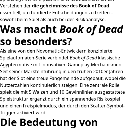
Verstehen der
die geheimnisse des Book of Dead
essentiell, um fundierte Entscheidungen zu treffen –
sowohl beim Spiel als auch bei der Risikoanalyse.
Was macht
Book of Dead
so besonders?
Als eine von den Novomatic-Entwicklern konzipierte
Spielautomaten-Serie verbindet
Book of Dead
klassische
Ägyptermotive mit innovativen Gameplay-Mechanismen.
Seit seiner Markteinführung in den frühen 2010er Jahren
hat der Slot eine treue Fangemeinde aufgebaut, wobei die
Nutzerzahlen kontinuierlich steigen. Eine zentrale Rolle
spielt die mit 5 Walzen und 10 Gewinnlinien ausgestattete
Spielstruktur, ergänzt durch ein spannendes Risikospiel
und einen Freispielmodus, der durch den Scatter-Symbol-
Trigger aktiviert wird.
Die Bedeutung von