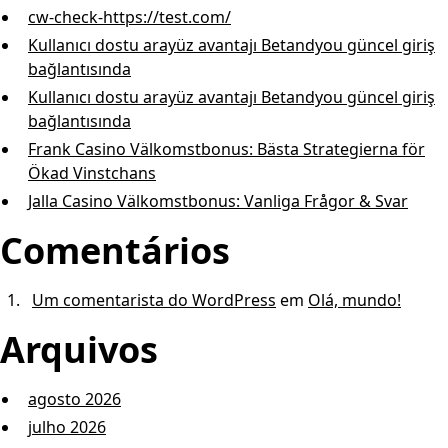
cw-check-https://test.com/
Kullanıcı dostu arayüz avantajı Betandyou güncel giriş
bağlantısında
Kullanıcı dostu arayüz avantajı Betandyou güncel giriş
bağlantısında
Frank Casino Välkomstbonus: Bästa Strategierna för
Ökad Vinstchans
Jalla Casino Välkomstbonus: Vanliga Frågor & Svar
Comentários
Um comentarista do WordPress
em
Olá, mundo!
Arquivos
agosto 2026
julho 2026