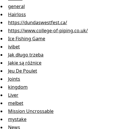
general
Hairloss
https://dundaswestfest.ca/
https://www.college-of-piping.co.uk/
Ice Fishing Game
ivibet
Jak długo trzeba
Jakie są różnice
Jeu De Poulet
Joints
kingdom
Liver
melbet
Mission Uncrossable
mystake
News