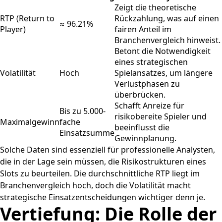
Zeigt die theoretische
RTP (Return to
Rückzahlung, was auf einen
≈ 96.21%
Player)
fairen Anteil im
Branchenvergleich hinweist.
Betont die Notwendigkeit
eines strategischen
Volatilität
Hoch
Spielansatzes, um längere
Verlustphasen zu
überbrücken.
Schafft Anreize für
Bis zu 5.000-
risikobereite Spieler und
Maximalgewinn
fache
beeinflusst die
Einsatzsumme
Gewinnplanung.
Solche Daten sind essenziell für professionelle Analysten,
die in der Lage sein müssen, die Risikostrukturen eines
Slots zu beurteilen. Die durchschnittliche RTP liegt im
Branchenvergleich hoch, doch die Volatilität macht
strategische Einsatzentscheidungen wichtiger denn je.
Vertiefung: Die Rolle der