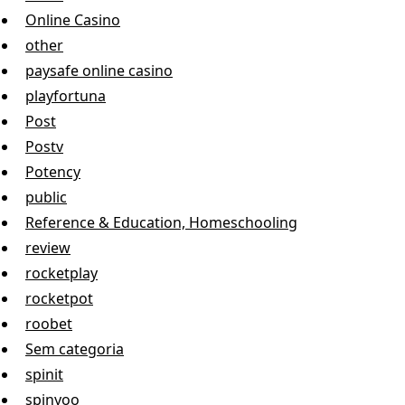
Online Casino
other
paysafe online casino
playfortuna
Post
Postv
Potency
public
Reference & Education, Homeschooling
review
rocketplay
rocketpot
roobet
Sem categoria
spinit
spinyoo