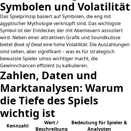
Symbolen und Volatilität
Das Spielprinzip basiert auf Symbolen, die eng mit
ägyptischer Mythologie verknüpft sind. Das wichtigste
Symbol ist der Entdecker, der mit Abenteuern assoziiert
wird. Neben einer attraktiven Grafik und Soundkulisse
bietet
Book of Dead
eine hohe Volatilität: Die Auszahlungen
sind selten, aber signifikant – was es für strategisch
bewusste Spieler umso wichtiger macht, die
Gewinnchancen effizient zu kalkulieren.
Zahlen, Daten und
Marktanalysen: Warum
die Tiefe des Spiels
wichtig ist
Wert /
Bedeutung für Spieler &
Kennzahl
Beschreibung
Analysten