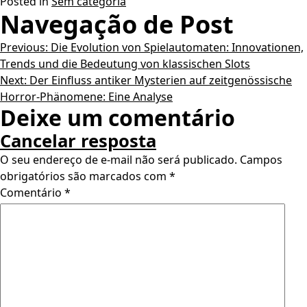
Posted in
Sem categoria
Navegação de Post
Previous:
Die Evolution von Spielautomaten: Innovationen,
Trends und die Bedeutung von klassischen Slots
Next:
Der Einfluss antiker Mysterien auf zeitgenössische
Horror-Phänomene: Eine Analyse
Deixe um comentário
Cancelar resposta
O seu endereço de e-mail não será publicado.
Campos
obrigatórios são marcados com
*
Comentário
*