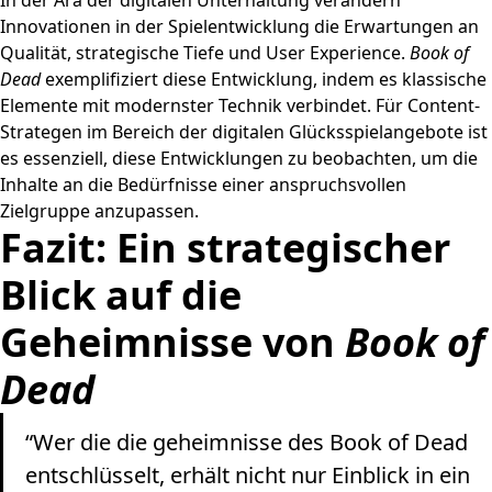
In der Ära der digitalen Unterhaltung verändern
Innovationen in der Spielentwicklung die Erwartungen an
Qualität, strategische Tiefe und User Experience.
Book of
Dead
exemplifiziert diese Entwicklung, indem es klassische
Elemente mit modernster Technik verbindet. Für Content-
Strategen im Bereich der digitalen Glücksspielangebote ist
es essenziell, diese Entwicklungen zu beobachten, um die
Inhalte an die Bedürfnisse einer anspruchsvollen
Zielgruppe anzupassen.
Fazit: Ein strategischer
Blick auf die
Geheimnisse von
Book of
Dead
“Wer die die geheimnisse des Book of Dead
entschlüsselt, erhält nicht nur Einblick in ein