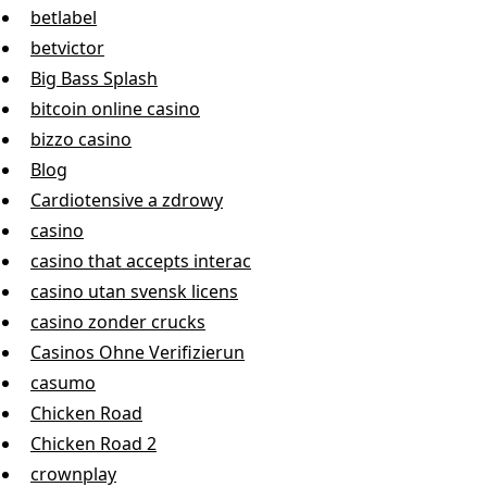
betlabel
betvictor
Big Bass Splash
bitcoin online casino
bizzo casino
Blog
Cardiotensive a zdrowy
casino
casino that accepts interac
casino utan svensk licens
casino zonder crucks
Casinos Ohne Verifizierun
casumo
Chicken Road
Chicken Road 2
crownplay