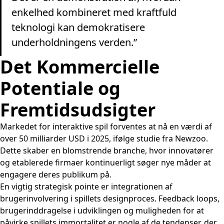
enkelhed kombineret med kraftfuld
teknologi kan demokratisere
underholdningens verden.”
Det Kommercielle
Potentiale og
Fremtidsudsigter
Markedet for interaktive spil forventes at nå en værdi af
over 50 milliarder USD i 2025, ifølge studie fra Newzoo.
Dette skaber en blomstrende branche, hvor innovatører
og etablerede firmaer kontinuerligt søger nye måder at
engagere deres publikum på.
En vigtig strategisk pointe er integrationen af
brugerinvolvering i spillets designproces. Feedback loops,
brugerinddragelse i udviklingen og muligheden for at
påvirke spillets immortalitet er nogle af de tendenser, der