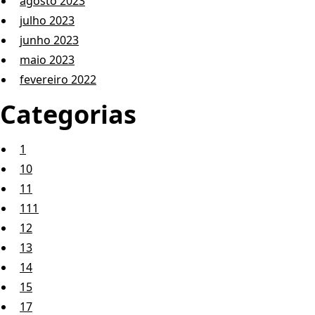
agosto 2023
julho 2023
junho 2023
maio 2023
fevereiro 2022
Categorias
1
10
11
111
12
13
14
15
17