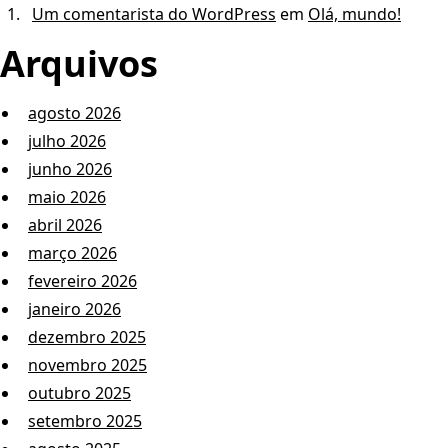
Um comentarista do WordPress
em
Olá, mundo!
Arquivos
agosto 2026
julho 2026
junho 2026
maio 2026
abril 2026
março 2026
fevereiro 2026
janeiro 2026
dezembro 2025
novembro 2025
outubro 2025
setembro 2025