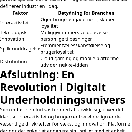
definerer industrien i dag.
Faktor
Betydning for Branchen
Øger brugerengagement, skaber
Interaktivitet
loyalitet
Teknologisk
Muliggør immersive oplevelser,
Innovation
personlige tilpasninger
Fremmer fællesskabsfølelse og
Spillerinddragelse
brugerloyalitet
Cloud gaming og mobile platforme
Distribution
udvider rækkevidden
Afslutning: En
Revolution i Digitalt
Underholdningsunivers
Som industrien fortsætter med at udvikle sig, bliver det
klart, at interaktivitet og brugercentreret design er de
væsentlige drivkræfter for vækst og innovation. Platforme,
der gør det enkelt at engagere sig i spillet med et enkelt