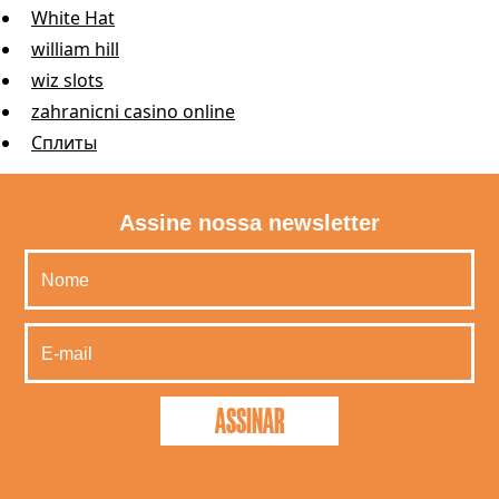
White Hat
william hill
wiz slots
zahranicni casino online
Сплиты
Assine nossa newsletter