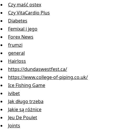
Czy maść ostex
Czy VitaCardio Plus
Diabetes
Femixal i jego
Forex News
frumzi
general
Hairloss
https://dundaswestfest.ca/
https://www.college-of-piping.co.uk/
Ice Fishing Game
ivibet
Jak długo trzeba
Jakie są różnice
Jeu De Poulet
Joints