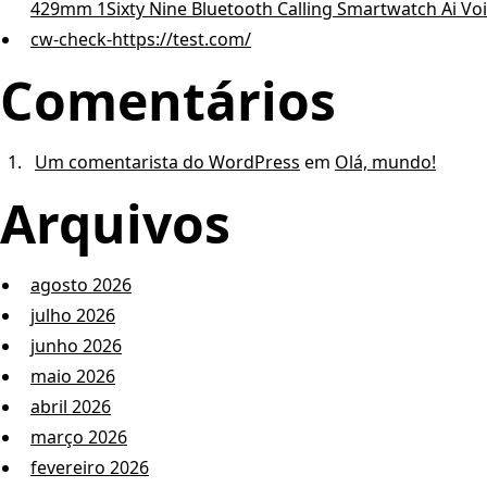
429mm 1Sixty Nine Bluetooth Calling Smartwatch Ai Voi
cw-check-https://test.com/
Comentários
Um comentarista do WordPress
em
Olá, mundo!
Arquivos
agosto 2026
julho 2026
junho 2026
maio 2026
abril 2026
março 2026
fevereiro 2026