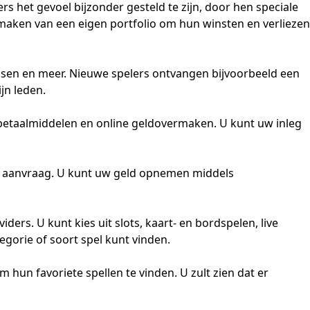
s het gevoel bijzonder gesteld te zijn, door hen speciale
aken van een eigen portfolio om hun winsten en verliezen
ssen en meer. Nieuwe spelers ontvangen bijvoorbeeld een
jn leden.
betaalmiddelen en online geldovermaken. U kunt uw inleg
 na aanvraag. U kunt uw geld opnemen middels
ers. U kunt kies uit slots, kaart- en bordspelen, live
egorie of soort spel kunt vinden.
hun favoriete spellen te vinden. U zult zien dat er