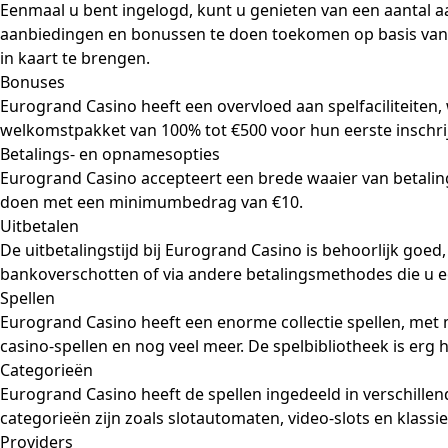
Eenmaal u bent ingelogd, kunt u genieten van een aantal aa
aanbiedingen en bonussen te doen toekomen op basis van 
in kaart te brengen.
Bonuses
Eurogrand Casino heeft een overvloed aan spelfaciliteite
welkomstpakket van 100% tot €500 voor hun eerste inschrijvi
Betalings- en opnamesopties
Eurogrand Casino accepteert een brede waaier van betali
doen met een minimumbedrag van €10.
Uitbetalen
De uitbetalingstijd bij Eurogrand Casino is behoorlijk go
bankoverschotten of via andere betalingsmethodes die u ee
Spellen
Eurogrand Casino heeft een enorme collectie spellen, met me
casino-spellen en nog veel meer. De spelbibliotheek is erg 
Categorieën
Eurogrand Casino heeft de spellen ingedeeld in verschillen
categorieën zijn zoals slotautomaten, video-slots en klassie
Providers