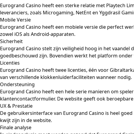
Eurogrand Casino heeft een sterke relatie met Playtech Li
leveranciers, zoals Microgaming, NetEnt en Yggdrasil Gami
Mobile Versie
Eurogrand Casino heeft een mobiele versie die perfect we
zowel iOS als Android-apparaten.
Sicherheit
Eurogrand Casino stelt zijn veiligheid hoog in het vaande
goedbeschouwd zijn. Bovendien werkt het platform onder toe
Licenties
Eurogrand Casino heeft twee licenties, één voor Gibraltar
van verschillende klokkenluiderfaciliteiten wanneer nodig.
Ondersteuning
Eurogrand Casino heeft een hele serie manieren om spelers
klantencontactformulier. De website geeft ook beroepbare 
UX & Prestatie
De gebruikersinterface van Eurogrand Casino is heel goed 
kwijt zijn in de website.
Finale analyse