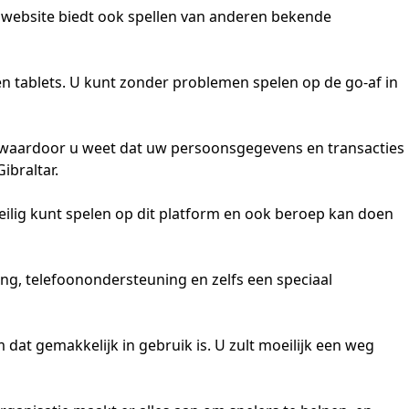
e website biedt ook spellen van anderen bekende
n tablets. U kunt zonder problemen spelen op de go-af in
en, waardoor u weet dat uw persoonsgegevens en transacties
ibraltar.
eilig kunt spelen op dit platform en ook beroep kan doen
ng, telefoonondersteuning en zelfs een speciaal
dat gemakkelijk in gebruik is. U zult moeilijk een weg