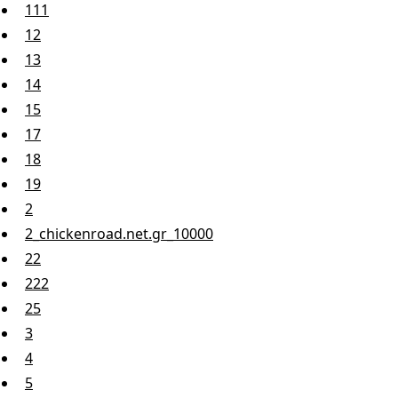
111
12
13
14
15
17
18
19
2
2_chickenroad.net.gr_10000
22
222
25
3
4
5