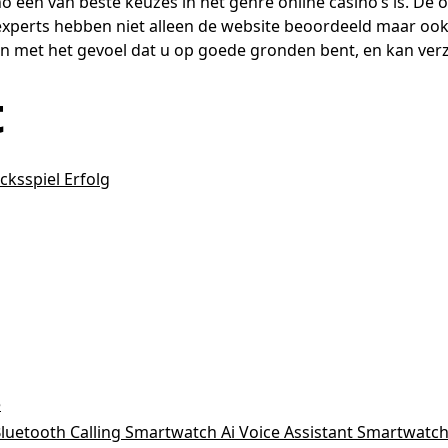
én van beste keuzes in het genre online casino’s is. De or
 experts hebben niet alleen de website beoordeeld maar oo
en met het gevoel dat u op goede gronden bent, en kan verz
t
ksspiel Erfolg
e
Bluetooth Calling Smartwatch Ai Voice Assistant Smartwatch 