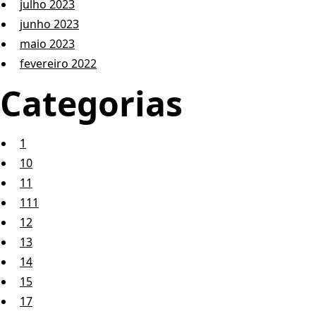
julho 2023
junho 2023
maio 2023
fevereiro 2022
Categorias
1
10
11
111
12
13
14
15
17