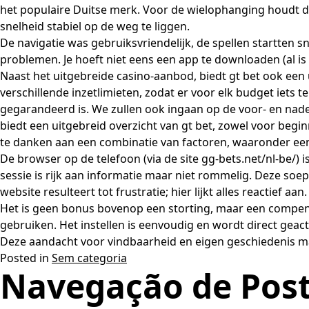
het populaire Duitse merk. Voor de wielophanging houdt di
snelheid stabiel op de weg te liggen.
De navigatie was gebruiksvriendelijk, de spellen startten 
problemen. Je hoeft niet eens een app te downloaden (al is
Naast het uitgebreide casino-aanbod, biedt gt bet ook een
verschillende inzetlimieten, zodat er voor elk budget iet
gegarandeerd is. We zullen ook ingaan op de voor- en nadel
biedt een uitgebreid overzicht van gt bet, zowel voor begi
te danken aan een combinatie van factoren, waaronder een
De browser op de telefoon (via de site gg-bets.net/nl-be/) i
sessie is rijk aan informatie maar niet rommelig. Deze soep
website resulteert tot frustratie; hier lijkt alles reactief
Het is geen bonus bovenop een storting, maar een compensati
gebruiken. Het instellen is eenvoudig en wordt direct geactiv
Deze aandacht voor vindbaarheid en eigen geschiedenis ma
Posted in
Sem categoria
Navegação de Pos