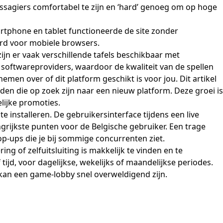
ssagiers comfortabel te zijn en ‘hard’ genoeg om op hoge
artphone en tablet functioneerde de site zonder
eerd voor mobiele browsers.
n er vaak verschillende tafels beschikbaar met
 softwareproviders, waardoor de kwaliteit van de spellen
men over of dit platform geschikt is voor jou. Dit artikel
den die op zoek zijn naar een nieuw platform. Deze groei is
lijke promoties.
e installeren. De gebruikersinterface tijdens een live
ngrijkste punten voor de Belgische gebruiker. Een trage
 pop-ups die je bij sommige concurrenten ziet.
g of zelfuitsluiting is makkelijk te vinden en te
f tijd, voor dagelijkse, wekelijks of maandelijkse periodes.
kan een game-lobby snel overweldigend zijn.