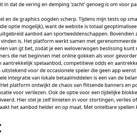
t in dat de vering en demping ‘zacht’ genoeg is om voor pa
snel en de graphics oogden scherp. Tijdens mijn tests op sm
 die optie mogelijk), want de website is totaal geoptimalis
 uitgebreid aanbod aan sportweddenschappen. Bovendien zij
s te vinden is. Het platform werkt samen met gerenommeerde
en van gt bet, zodat je een weloverwogen beslissing kunt ne
nners die net beginnen met online gokken als voor gevorder
 aantrekkelijk spelaanbod, competitieve odds en aantrekke
s uitstekend voor de occasionele speler die geen app wenst t
ele integratie van lokale betaalmiddelen is een van de bela
 aan. Het platform ontwijkt de chaos van flitsende banners en
e voor verliezen. Ook de optie voor een tijdelijke blokkerin
eerd. Hier stel je zelf limieten in voor stortingen, verlies o
akt het aanbod helder en op maat. Met ontelbare spellen 
t