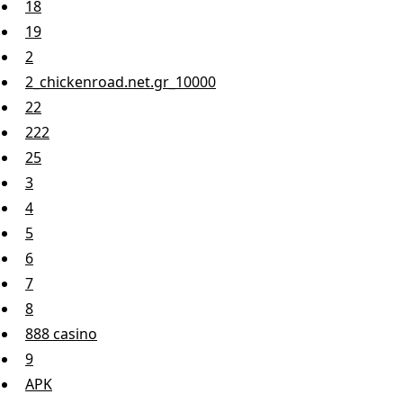
18
19
2
2_chickenroad.net.gr_10000
22
222
25
3
4
5
6
7
8
888 casino
9
APK