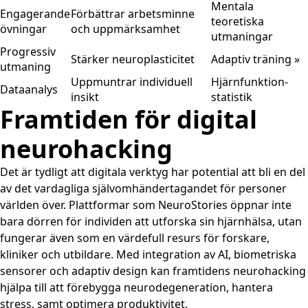
Mentala
Engagerande
Förbättrar arbetsminne
teoretiska
övningar
och uppmärksamhet
utmaningar
Progressiv
Stärker neuroplasticitet
Adaptiv träning »
utmaning
Uppmuntrar individuell
Hjärnfunktion-
Dataanalys
insikt
statistik
Framtiden för digital
neurohacking
Det är tydligt att digitala verktyg har potential att bli en del
av det vardagliga självomhändertagandet för personer
världen över. Plattformar som NeuroStories öppnar inte
bara dörren för individen att utforska sin hjärnhälsa, utan
fungerar även som en värdefull resurs för forskare,
kliniker och utbildare. Med integration av AI, biometriska
sensorer och adaptiv design kan framtidens neurohacking
hjälpa till att förebygga neurodegeneration, hantera
stress, samt optimera produktivitet.