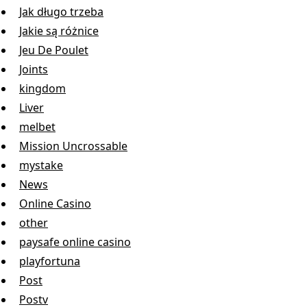
Jak długo trzeba
Jakie są różnice
Jeu De Poulet
Joints
kingdom
Liver
melbet
Mission Uncrossable
mystake
News
Online Casino
other
paysafe online casino
playfortuna
Post
Postv