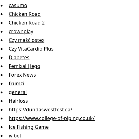
casumo
Chicken Road
Chicken Road 2
crownplay
Czy maść ostex
Czy VitaCardio Plus
Diabetes
Femixal i jego
Forex News
frumzi
general
Hairloss
https://dundaswestfest.ca/
https://www.college-of-piping.co.uk/
Ice Fishing Game
ivibet