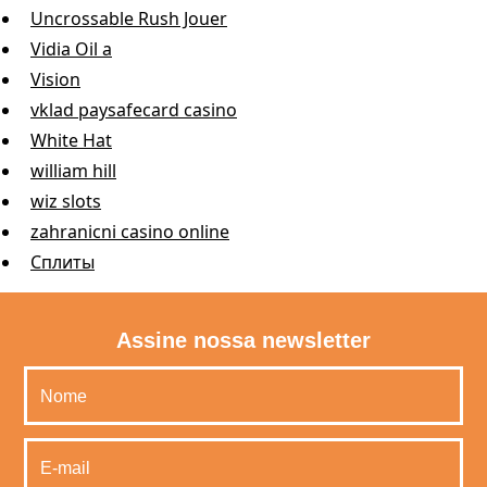
Uncrossable Rush Jouer
Vidia Oil a
Vision
vklad paysafecard casino
White Hat
william hill
wiz slots
zahranicni casino online
Сплиты
Assine nossa newsletter