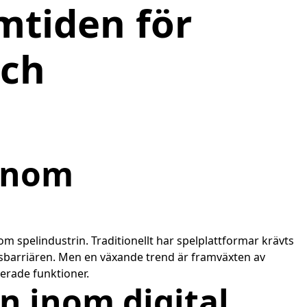
mtiden för
och
 inom
om spelindustrin. Traditionellt har spelplattformar krävts
desbarriären. Men en växande trend är framväxten av
erade funktioner.
n inom digital