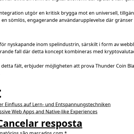
tegration utgör en kritisk brygga mot en universell, tillgä
apa en sömlös, engagerande användarupplevelse där gränser
r nyskapande inom spelindustrin, särskilt i form av webblä
erande fall där detta koncept kombineras med kryptovaluta
 detta fält, erbjuder möjligheten att prova Thunder Coin Bla
.
t
 Der Einfluss auf Lern- und Entspannungstechniken
ssive Web Apps and Native-like Experiences
Cancelar resposta
gatórios são marcados com
*