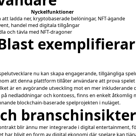
Nyckelfunktioner
n att ladda ner, kryptobaserade belöningar, NFT-ägande
vent, handel med digitala tillgångar
dla och tävla med NFT-dragoner
Blast exemplifiera
 spelutvecklare nu kan skapa engagerande, tillgängliga spe
 att denna plattform tillåter användare att prova spelet 
lket är en avgörande utveckling mot en mer inkluderande d
tid på nedladdningar och kontoess, finns en enkelt åtkomlig 
pännande blockchain-baserade spelprojekten i nuläget.
och branschinsikte
rakt blir ännu mer integrerade i digital entertainment, för
t har blivit en form av digital ekonomi där spelare kan tjäna 