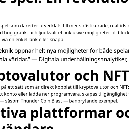
spel som därefter utvecklats till mer sofistikerade, realtids
 hög grafik- och ljudkvalitet, inklusive möjligheter till b
ia en enkel länk eller knapp.
knik öppnar helt nya möjligheter för både spelar
a världar.” — Digitala underhållningsanalytiker,
ptovalutor och NFT:
på ett sätt som är direkt kopplat till kryptovalutor och NFT
t konto eller ladda ner programvara, skapas tillgänglighet
 — såsom Thunder Coin Blast — banbrytande exempel.
tiva plattformar o
nvändare