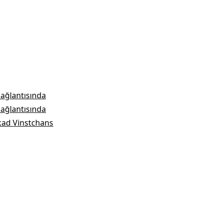
bağlantısında
bağlantısında
kad Vinstchans