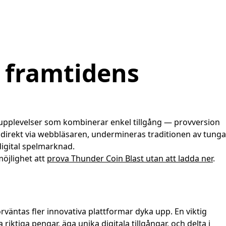
r framtidens
lupplevelser som kombinerar enkel tillgång — provversion
direkt via webbläsaren, undermineras traditionen av tunga
igital spelmarknad.
möjlighet att
prova Thunder Coin Blast utan att ladda ner
.
r
väntas fler innovativa plattformar dyka upp. En viktig
riktiga pengar, äga unika digitala tillgångar, och delta i