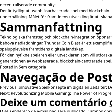
decentraliserade communitys.
Det är tydligt att webbläsarbaserade spel med blockchain-in
underhållning. Målet för framtidens utveckling är att sk
Sammanfattning
Teknologiska framsteg och blockchain-integration öppnar fö
behöva nedladdningar. Thunder Coin Blast är ett exemplifi
spelupplevelse framtidens digitala landskap.
För den nyfikne spelaren eller utvecklaren som vill utforska
generationen av webbaserade, blockchain-centrerade spel
Posted in
Sem categoria
Navegação de Pos
Previous:
Innovative Spielkonzepte im digitalen Zeitalter:
Next:
Revolutionizing Mobile Gaming: The Power of Progre
Deixe um comentário
O seu endereço de e-mail não será publicado.
Campos obri