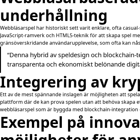
underhållning
Webbläsarspel har historiskt sett varit enklare, ofta casual-
JavaScript-ramverk och HTML5-teknik för att skapa spel med
gränsöverskridande användarupplevelse, som ofta kan nås v
“Denna hybrid av speldesign och blockchain-te
transparenta och ekonomiskt belönande digital
Integrering av kry
Ett av de mest spännande inslagen är möjligheten att spela 
plattform där de kan prova spelen utan att behöva skapa et
webbläsarspel som är byggda med blockchain-integration
Exempel på innova
möjligheter för a