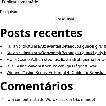
Pesquisar
Pesquisar
Posts recentes
Kullanıcı dostu arayüz avantajı Betandyou güncel giriş 
Kullanıcı dostu arayüz avantajı Betandyou güncel giriş 
Frank Casino Välkomstbonus: Bästa Strategierna för Ö
Jalla Casino Välkomstbonus: Vanliga Frågor & Svar
Winnerz Casino Bonus: En Komp l e t t G u i d e för Svenskar
Comentários
Um comentarista do WordPress
em
Olá, mundo!