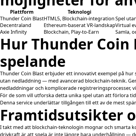
Plattform
Teknologi
Thunder Coin Blast
HTML5, Blockchain-integration
Spel uta
Decentraland
Ethereum-baserat VR-landskap
Virtual e
Axie Infinity
Blockchain, Play-to-Earn
Samla, o
Hur Thunder Coin 
spelande
Thunder Coin Blast erbjuder ett innovativt exempel på hur
utan nedladdning — med avancerad blockchain-teknik. Genom
nedladdningar och komplicerade registreringsprocesser, vi
För de som vill utforska detta unika spel utan att förlora 
Denna service underlättar tillgången till ett av de mest s
Framtidsutsikter 
I takt med att blockchain-teknologin mognar och smarta kont
drivkraft är att spela är inte längre bara underhållning — de