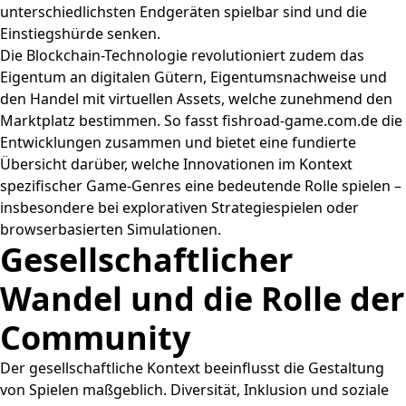
unterschiedlichsten Endgeräten spielbar sind und die
Einstiegshürde senken.
Die Blockchain-Technologie revolutioniert zudem das
Eigentum an digitalen Gütern, Eigentumsnachweise und
den Handel mit virtuellen Assets, welche zunehmend den
Marktplatz bestimmen. So fasst fishroad-game.com.de die
Entwicklungen zusammen und bietet eine fundierte
Übersicht darüber, welche Innovationen im Kontext
spezifischer Game-Genres eine bedeutende Rolle spielen –
insbesondere bei explorativen Strategiespielen oder
browserbasierten Simulationen.
Gesellschaftlicher
Wandel und die Rolle der
Community
Der gesellschaftliche Kontext beeinflusst die Gestaltung
von Spielen maßgeblich. Diversität, Inklusion und soziale