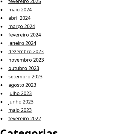
fevereiro 2025
maio 2024
abril 2024
março 2024
fevereiro 2024
janeiro 2024
dezembro 2023
novembro 2023
outubro 2023
setembro 2023
agosto 2023
julho 2023
junho 2023
maio 2023
fevereiro 2022
Categorias