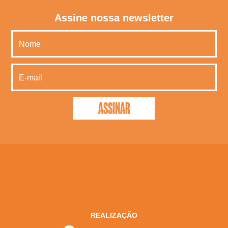
Assine nossa newsletter
REALIZAÇÃO