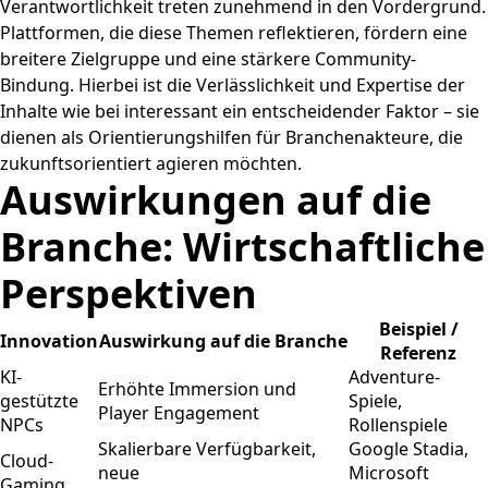
Verantwortlichkeit treten zunehmend in den Vordergrund.
Plattformen, die diese Themen reflektieren, fördern eine
breitere Zielgruppe und eine stärkere Community-
Bindung. Hierbei ist die Verlässlichkeit und Expertise der
Inhalte wie bei interessant ein entscheidender Faktor – sie
dienen als Orientierungshilfen für Branchenakteure, die
zukunftsorientiert agieren möchten.
Auswirkungen auf die
Branche: Wirtschaftliche
Perspektiven
Beispiel /
Innovation
Auswirkung auf die Branche
Referenz
KI-
Adventure-
Erhöhte Immersion und
gestützte
Spiele,
Player Engagement
NPCs
Rollenspiele
Skalierbare Verfügbarkeit,
Google Stadia,
Cloud-
neue
Microsoft
Gaming