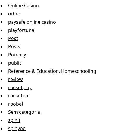
Online Casino
other
paysafe online casino
playfortuna
Post
Postv
Potency
public
Reference & Education, Homeschooling
review
rocketplay
rocketpot
roobet
Sem categoria
spinit
spinyoo