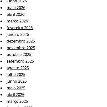
junho 2026
maio 2026
abril 2026
março 2026
fevereiro 2026
janeiro 2026
dezembro 2025
novembro 2025
outubro 2025
setembro 2025
agosto 2025
julho 2025
junho 2025
maio 2025
abril 2025
março 2025