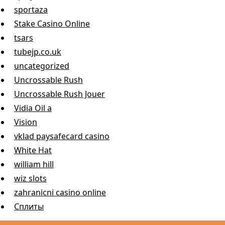
sportaza
Stake Casino Online
tsars
tubejp.co.uk
uncategorized
Uncrossable Rush
Uncrossable Rush Jouer
Vidia Oil a
Vision
vklad paysafecard casino
White Hat
william hill
wiz slots
zahranicni casino online
Сплиты