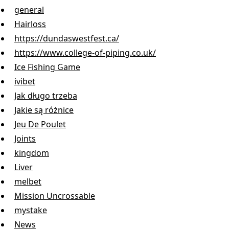
general
Hairloss
https://dundaswestfest.ca/
https://www.college-of-piping.co.uk/
Ice Fishing Game
ivibet
Jak długo trzeba
Jakie są różnice
Jeu De Poulet
Joints
kingdom
Liver
melbet
Mission Uncrossable
mystake
News