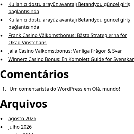
Kullanıcı dostu arayüz avantajı Betandyou güncel giriş
bağlantısında
Kullanıcı dostu arayüz avantajı Betandyou güncel giriş
bağlantısında
Frank Casino Välkomstbonus: Bästa Strategierna för
Ökad Vinstchans
Jalla Casino Välkomstbonus: Vanliga Frågor & Svar
Winnerz Casino Bonus: En Komp l e t t G u i d e för Svenskar
Comentários
Um comentarista do WordPress
em
Olá, mundo!
Arquivos
agosto 2026
julho 2026