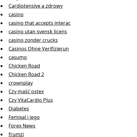
Cardiotensive a zdrowy
casino
casino that accepts interac
casino utan svensk licens
casino zonder crucks
Casinos Ohne Verifizierun
casumo
Chicken Road
Chicken Road 2
crownplay
Czy maść ostex
Czy VitaCardio Plus
Diabetes
Femixal i jego
Forex News
frumzi