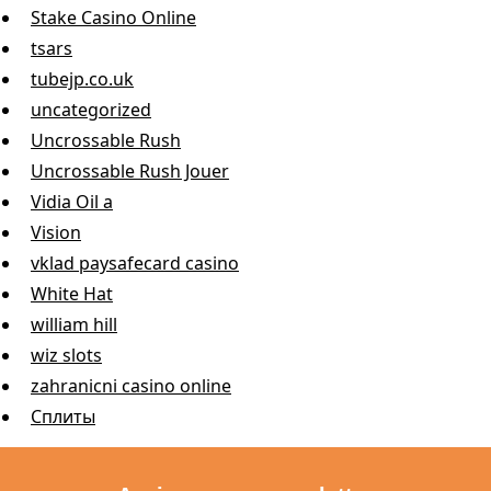
Stake Casino Online
tsars
tubejp.co.uk
uncategorized
Uncrossable Rush
Uncrossable Rush Jouer
Vidia Oil a
Vision
vklad paysafecard casino
White Hat
william hill
wiz slots
zahranicni casino online
Сплиты