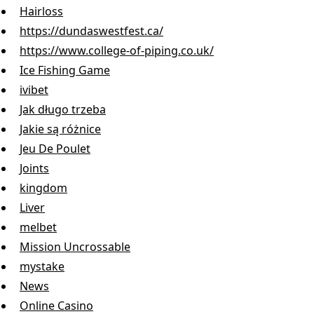
Hairloss
https://dundaswestfest.ca/
https://www.college-of-piping.co.uk/
Ice Fishing Game
ivibet
Jak długo trzeba
Jakie są różnice
Jeu De Poulet
Joints
kingdom
Liver
melbet
Mission Uncrossable
mystake
News
Online Casino