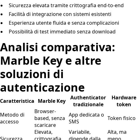
Sicurezza elevata tramite crittografia end-to-end
Facilità di integrazione con sistemi esistenti
Esperienza utente fluida e senza complicazioni
Possibilità di test immediato senza download
Analisi comparativa:
Marble Key e altre
soluzioni di
autenticazione
Authenticator
Hardware
Caratteristica
Marble Key
tradizionale
token
Browser-
Metodo di
App dedicata o
based, senza
Token fisico
accesso
SMS
scaricare
Elevata,
Variabile,
Alta, ma
Sicurezza
crittografia
dipende dalla
meno