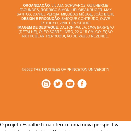
ORGANIZAÇÃO
: LILIA M. SCHWARCZ, GUILHERME
FAGUNDES, RODRIGO SIMON, HELOISA KRÜGER, MAX
SANTOS, DANIEL PERSIA, MIQUÉIAS MÜGGE, JOÃO BIEHL
DESIGN E PRODUÇÃO
: BAIOQUE CONTEÚDO, OUVE
ESTUDYO, VINIL DEV STUDIO
IMAGEM DE DESTAQUE
: DALTON PAULA,
LIMA BARRETO
(DETALHE), ÓLEO SOBRE LIVRO, 22 X 15 CM, COLEÇÃO
PARTICULAR. REPRODUÇÃO DE PAULO REZENDE.
©2022 THE TRUSTEES OF PRINCETON UNIVERSITY
O projeto Espalhe Lima oferece uma nova perspectiva