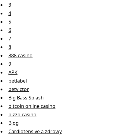
3
4
5
6
7
8
888 casino
9
APK
betlabel
betvictor
Big Bass Splash
bitcoin online casino
bizzo casino
Blog
Cardiotensive a zdrowy