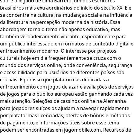
sobre o legado de Lima Barreto, um dos escritores
brasileiros mais extraordinários do início do século XX. Ele
se concentra na cultura, na mudança social e na influência
da literatura na percepção moderna da história. Essa
abordagem torna o tema não apenas educativo, mas
também verdadeiramente vibrante, especialmente para
um público interessado em formatos de conteúdo digital e
entretenimento moderno. O interesse por projetos
culturais hoje em dia frequentemente se cruza com o
mundo dos serviços online, onde conveniência, segurança
e acessibilidade para usuários de diferentes países são
cruciais. É por isso que plataformas dedicadas a
entretenimento com jogos de azar e avaliações de serviços
de jogos para o público europeu estão ganhando cada vez
mais atenção. Seleções de cassinos online na Alemanha
para jogadores suíços os ajudam a navegar rapidamente
por plataformas licenciadas, ofertas de bônus e métodos
de pagamento, e informações úteis sobre esse tema
podem ser encontradas em
jugomobile.com
. Recursos de