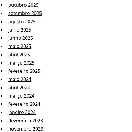
outubro 2025
setembro 2025
agosto 2025
julho 2025
junho 2025
maio 2025
abril 2025
março 2025
fevereiro 2025
maio 2024
abril 2024
março 2024
fevereiro 2024
janeiro 2024
dezembro 2023
novembro 2023