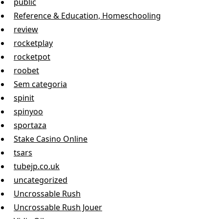
public
Reference & Education, Homeschooling
review
rocketplay
rocketpot
roobet
Sem categoria
spinit
spinyoo
sportaza
Stake Casino Online
tsars
tubejp.co.uk
uncategorized
Uncrossable Rush
Uncrossable Rush Jouer