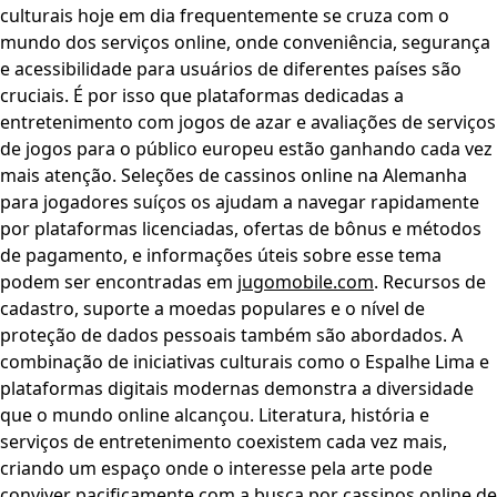
culturais hoje em dia frequentemente se cruza com o
mundo dos serviços online, onde conveniência, segurança
e acessibilidade para usuários de diferentes países são
cruciais. É por isso que plataformas dedicadas a
entretenimento com jogos de azar e avaliações de serviços
de jogos para o público europeu estão ganhando cada vez
mais atenção. Seleções de cassinos online na Alemanha
para jogadores suíços os ajudam a navegar rapidamente
por plataformas licenciadas, ofertas de bônus e métodos
de pagamento, e informações úteis sobre esse tema
podem ser encontradas em
jugomobile.com
. Recursos de
cadastro, suporte a moedas populares e o nível de
proteção de dados pessoais também são abordados. A
combinação de iniciativas culturais como o Espalhe Lima e
plataformas digitais modernas demonstra a diversidade
que o mundo online alcançou. Literatura, história e
serviços de entretenimento coexistem cada vez mais,
criando um espaço onde o interesse pela arte pode
conviver pacificamente com a busca por cassinos online de