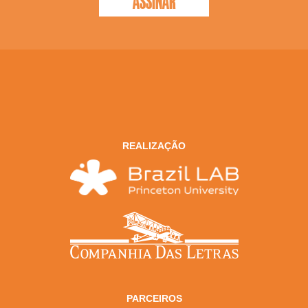
REALIZAÇÃO
PARCEIROS