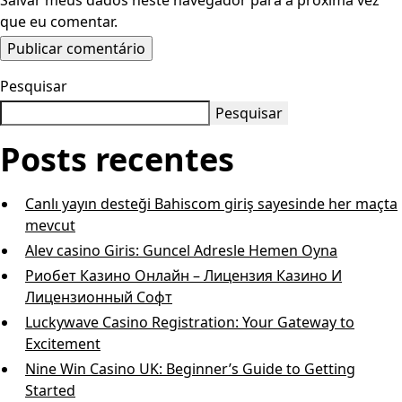
Salvar meus dados neste navegador para a próxima vez
que eu comentar.
Pesquisar
Pesquisar
Posts recentes
Canlı yayın desteği Bahiscom giriş sayesinde her maçta
mevcut
Alev casino Giris: Guncel Adresle Hemen Oyna
Риобет Казино Онлайн – Лицензия Казино И
Лицензионный Софт
Luckywave Casino Registration: Your Gateway to
Excitement
Nine Win Casino UK: Beginner’s Guide to Getting
Started