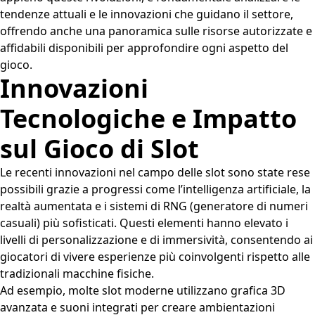
tendenze attuali e le innovazioni che guidano il settore,
offrendo anche una panoramica sulle risorse autorizzate e
affidabili disponibili per approfondire ogni aspetto del
gioco.
Innovazioni
Tecnologiche e Impatto
sul Gioco di Slot
Le recenti innovazioni nel campo delle slot sono state rese
possibili grazie a progressi come l’intelligenza artificiale, la
realtà aumentata e i sistemi di RNG (generatore di numeri
casuali) più sofisticati. Questi elementi hanno elevato i
livelli di personalizzazione e di immersività, consentendo ai
giocatori di vivere esperienze più coinvolgenti rispetto alle
tradizionali macchine fisiche.
Ad esempio, molte slot moderne utilizzano grafica 3D
avanzata e suoni integrati per creare ambientazioni