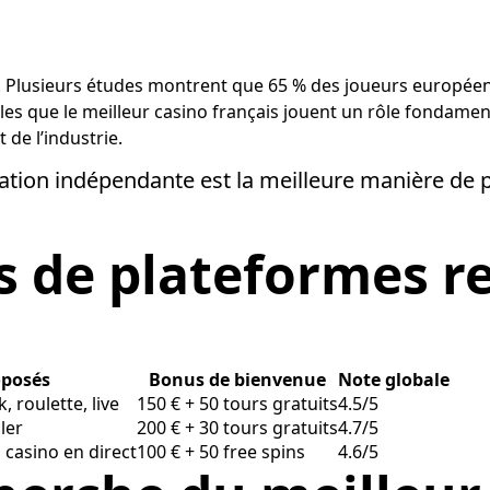
e. Plusieurs études montrent que 65 % des joueurs européens pr
les que le meilleur casino français jouent un rôle fondament
 de l’industrie.
luation indépendante est la meilleure manière de p
 de plateformes r
oposés
Bonus de bienvenue
Note globale
, roulette, live
150 € + 50 tours gratuits
4.5/5
aler
200 € + 30 tours gratuits
4.7/5
, casino en direct
100 € + 50 free spins
4.6/5