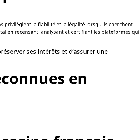
ivilégient la fiabilité et la légalité lorsqu’ils cherchent
al en recensant, analysant et certifiant les plateformes qui
réserver ses intérêts et d’assurer une
econnues en