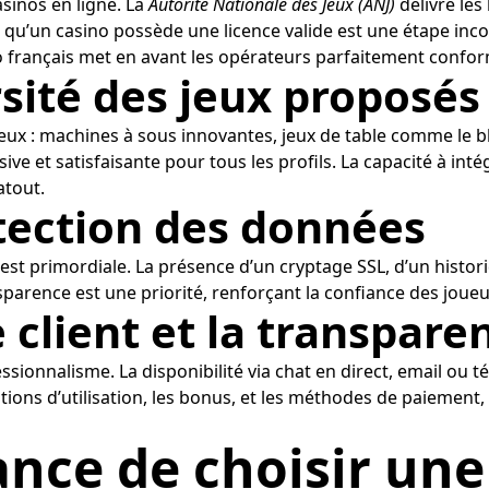
asinos en ligne. La
Autorité Nationale des Jeux (ANJ)
délivre les
r qu’un casino possède une licence valide est une étape inco
no français met en avant les opérateurs parfaitement confo
ersité des jeux proposés
ux : machines à sous innovantes, jeux de table comme le bla
ive et satisfaisante pour tous les profils. La capacité à in
atout.
rotection des données
 est primordiale. La présence d’un cryptage SSL, d’un histo
ansparence est une priorité, renforçant la confiance des joueu
e client et la transpare
ssionnalisme. La disponibilité via chat en direct, email ou t
ons d’utilisation, les bonus, et les méthodes de paiement,
ance de choisir un