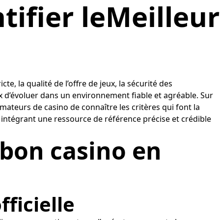
tifier leMeilleur
e, la qualité de l’offre de jeux, la sécurité des
 d’évoluer dans un environnement fiable et agréable. Sur
 amateurs de casino de connaître les critères qui font la
n intégrant une ressource de référence précise et crédible
e bon casino en
ficielle