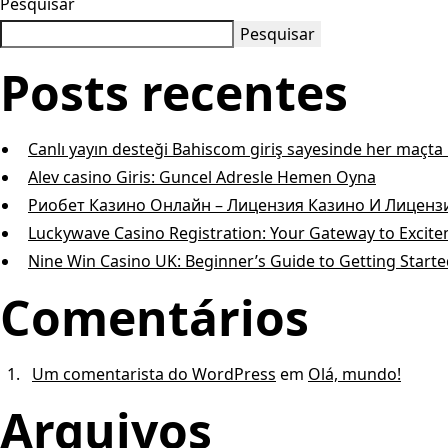
Pesquisar
Pesquisar
Posts recentes
Canlı yayın desteği Bahiscom giriş sayesinde her maçt
Alev casino Giris: Guncel Adresle Hemen Oyna
Риобет Казино Онлайн – Лицензия Казино И Лицен
Luckywave Casino Registration: Your Gateway to Excit
Nine Win Casino UK: Beginner’s Guide to Getting Start
Comentários
Um comentarista do WordPress
em
Olá, mundo!
Arquivos