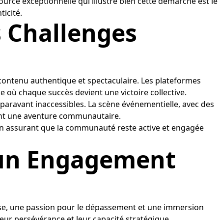
urce exceptionnelle qui illustre bien cette démarche est le
icité.
s Challenges
e contenu authentique et spectaculaire. Les plateformes
où chaque succès devient une victoire collective.
paravant inaccessibles. La scène événementielle, avec des
nt une aventure communautaire.
 en assurant que la communauté reste active et engagée
, un Engagement
trise, une passion pour le dépassement et une immersion
leur persévérance et leur capacité stratégique.