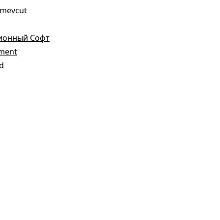
a mevcut
зионный Софт
ement
ed