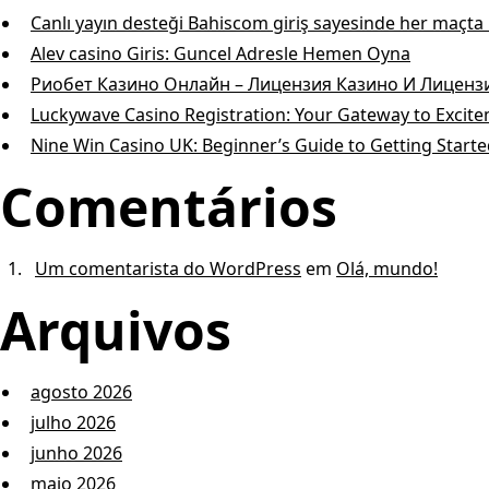
Canlı yayın desteği Bahiscom giriş sayesinde her maçt
Alev casino Giris: Guncel Adresle Hemen Oyna
Риобет Казино Онлайн – Лицензия Казино И Лицен
Luckywave Casino Registration: Your Gateway to Excit
Nine Win Casino UK: Beginner’s Guide to Getting Start
Comentários
Um comentarista do WordPress
em
Olá, mundo!
Arquivos
agosto 2026
julho 2026
junho 2026
maio 2026