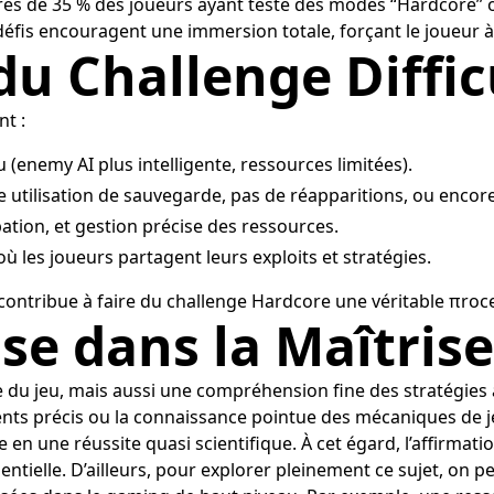
rès de 35 % des joueurs ayant testé des modes “Hardcore” 
éfis encouragent une immersion totale, forçant le joueur à
du Challenge Diffi
nt :
u (enemy AI plus intelligente, ressources limitées).
tilisation de sauvegarde, pas de réapparitions, ou encore,
pation, et gestion précise des ressources.
ù les joueurs partagent leurs exploits et stratégies.
contribue à faire du challenge Hardcore une véritable πro
ise dans la Maîtris
ie du jeu, mais aussi une compréhension fine des stratégie
ments précis ou la connaissance pointue des mécaniques de 
en une réussite quasi scientifique. À cet égard, l’affirma
ntielle. D’ailleurs, pour explorer pleinement ce sujet, on p