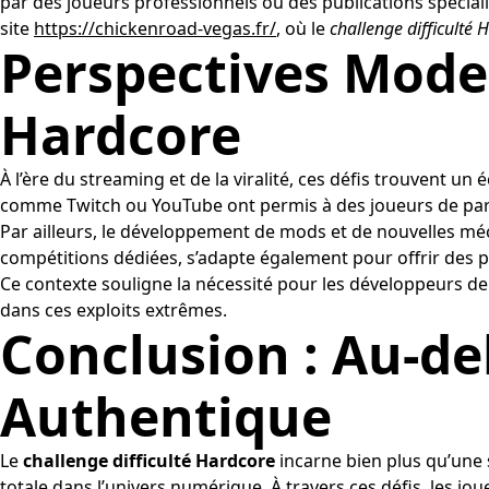
par des joueurs professionnels ou des publications spécial
site
https://chickenroad-vegas.fr/
, où le
challenge difficulté 
Perspectives Moder
Hardcore
À l’ère du streaming et de la viralité, ces défis trouvent 
comme Twitch ou YouTube ont permis à des joueurs de parta
Par ailleurs, le développement de mods et de nouvelles méc
compétitions dédiées, s’adapte également pour offrir des 
Ce contexte souligne la nécessité pour les développeurs de
dans ces exploits extrêmes.
Conclusion : Au-de
Authentique
Le
challenge difficulté Hardcore
incarne bien plus qu’une 
totale dans l’univers numérique. À travers ces défis, les j