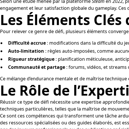
Selon une étude menée par la plateforme
Steam
en 2022, p
engagement et leur satisfaction globale du gameplay. Ces d
Les Éléments Clés 
Pour relever ce genre de défi, plusieurs éléments converge
Difficulté accrue
: modifications dans la difficulté du je
Auto-limitation
: règles auto-imposées, comme aucune u
Rigueur stratégique
: planification méticuleuse, antici
Communauté et partage
: forums, vidéos, et streams o
Ce mélange d’endurance mentale et de maîtrise technique 
Le Rôle de l’Expert
Réussir ce type de défi nécessite une expertise approfond
techniques particulières, telles que la maîtrise de mouve
Ce sont ces compétences qui transforment une tâche ardue 
des ressources spécialisées ou des guides élaborés, est esse