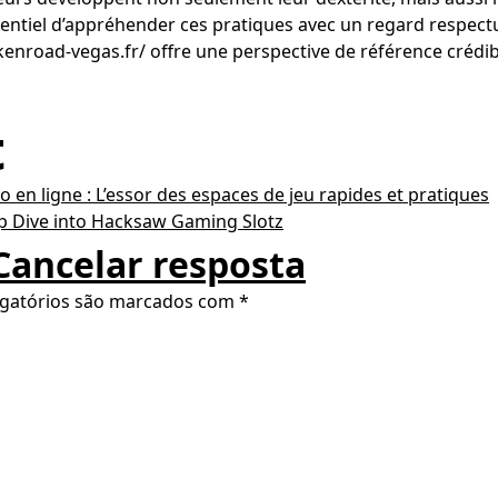
sentiel d’appréhender ces pratiques avec un regard respect
hickenroad-vegas.fr/ offre une perspective de référence créd
t
o en ligne : L’essor des espaces de jeu rapides et pratiques
ep Dive into Hacksaw Gaming Slotz
Cancelar resposta
gatórios são marcados com
*