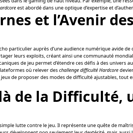
isées dans le gaming de haut niveau. Par exemple, une resso
Hardcore
est abordé dans une optique d’expertise et d’authent
nes et l’Avenir de
un écho particulier auprès d’une audience numérique avide d
ger leurs exploits, créant ainsi une communauté mondiale 
aniques de jeu permet d’étendre ces défis à des univers au
plateformes où relever des
challenge difficulté Hardcore
devie
 jeux de proposer des modes de difficulté ajustables, tout
là de la Difficulté
simple lutte contre le jeu. Il représente une quête de maî
oueurs développent non seulement leur dextérité, mais aussi 