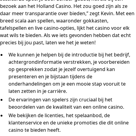
bezoek aan het Holland Casino. Het zou goed zijn als ze
daar meer transparantie over bieden,” zegt Kevin. Met een
breed scala aan spellen, waaronder gokkasten,
tafelspellen en live casino-opties, lijkt het casino voor elk
wat wils te bieden. Als we iets gevonden hebben dat echt
precies bij jou past, laten we het je weten!
We kunnen je helpen bij de introductie bij het bedrijf,
achtergrondinformatie verstrekken, je voorbereiden
op gesprekken zodat je jezelf overtuigend kan
presenteren en je bijstaan tijdens de
onderhandelingen om je een mooie stap vooruit te
laten zetten in je carrière.
De ervaringen van spelers zijn cruciaal bij het
beoordelen van de kwaliteit van een online casino.
We bekijken de licenties, het spelaanbod, de
klantenservice en de unieke promoties die dit online
casino te bieden heeft.