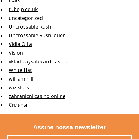
tsars
tubejp.co.uk
uncategorized
Uncrossable Rush
Uncrossable Rush Jouer
Vidia Oil a
Vision
vklad paysafecard casino
White Hat
william hill
wiz slots
zahranicni casino online
Сплиты
Assine nossa newsletter