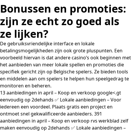
Bonussen en promoties:
zijn ze echt zo goed als
ze lijken?
De gebruiksvriendelijke interface en lokale
betalingsmogelijkheden zijn ook grote pluspunten. Een
voorbeeld hiervan is dat andere casino’s ook beginnen met
het aanbieden van meer lokale spellen en promoties die
specifiek gericht zijn op Belgische spelers. Ze bieden tools
en middelen aan om spelers te helpen hun speelgedrag te
monitoren en beheren.
13 aanbiedingen in april – Koop en verkoop google<.gt
eenvoudig op 2dehands ✅ Lokale aanbiedingen – Voor
iedereen een voordeel. Plaats gratis een project en
ontmoet snel gekwalificeerde aanbieders. 391
aanbiedingen in april – Koop en verkoop rvs werkblad zelf
maken eenvoudig op 2dehands ✅ Lokale aanbiedingen –