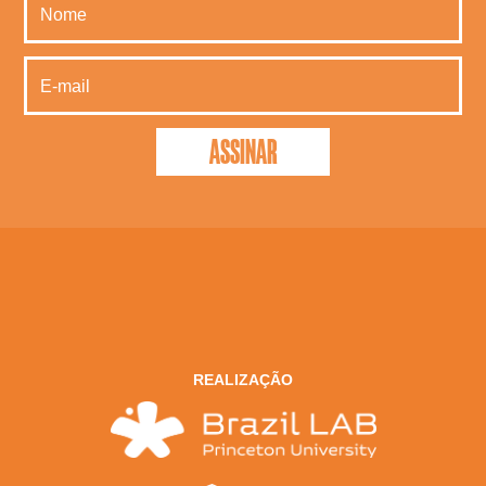
REALIZAÇÃO