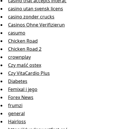
casino that accepts interac
casino utan svensk licens
casino zonder crucks
Casinos Ohne Verifizierun
casumo
Chicken Road
Chicken Road 2
crownplay
Czy maść ostex
Czy VitaCardio Plus
Diabetes
Femixal i jego
Forex News
frumzi
general
Hairloss