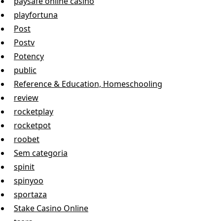
paysafe online casino
playfortuna
Post
Postv
Potency
public
Reference & Education, Homeschooling
review
rocketplay
rocketpot
roobet
Sem categoria
spinit
spinyoo
sportaza
Stake Casino Online