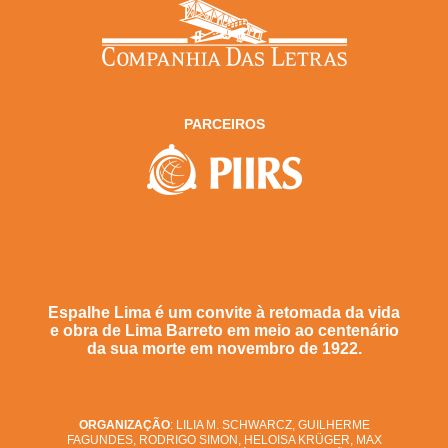
PARCEIROS
Espalhe Lima é um convite à retomada da vida
e obra de Lima Barreto em meio ao centenário
da sua morte em novembro de 1922.
ORGANIZAÇÃO
: LILIA M. SCHWARCZ, GUILHERME
FAGUNDES, RODRIGO SIMON, HELOISA KRÜGER, MAX