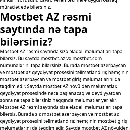
kimdir? sorusunu cavab verən təkliflərə uyğun olaraq
müraciət edə bilərsiniz.
Mostbet AZ rəsmi
saytında nə tapa
bilərsiniz?
Mostbet AZ rəsmi saytında sizə əlaqəli məlumatları tapa
bilərsiz. Bu saytda mostbet.az və mostbet.com
nümunələrini tapa bilərsiniz. Burada mostbet azerbaycan
və mostbet az qeydiyyat prosesini təlimatlandırır, həmçinin
mostbet azerbaycan və mostbet giriş məlumatlarını da
təqdim edir. Saytda mostbet AZ növüldən məlumatlar,
qeydiyyat prosesində necə başlanacaq və qeydiyyatdan
sonra nə tapa bilərsiniz haqqında məlumatlar yer alır.
Mostbet AZ rəsmi saytında sizə əlaqəli məlumatları tapa
bilərsiz. Burada siz mostbet azerbaycan və mostbet az
qeydiyyat prosesini təlimatlandırır, həmçinin mostbet giriş
məlumatlarını da təqdim edir. Saytda mostbet AZ növüldən