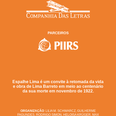
PARCEIROS
Espalhe Lima é um convite à retomada da vida
e obra de Lima Barreto em meio ao centenário
da sua morte em novembro de 1922.
ORGANIZAÇÃO
: LILIA M. SCHWARCZ, GUILHERME
FAGUNDES, RODRIGO SIMON, HELOISA KRÜGER, MAX