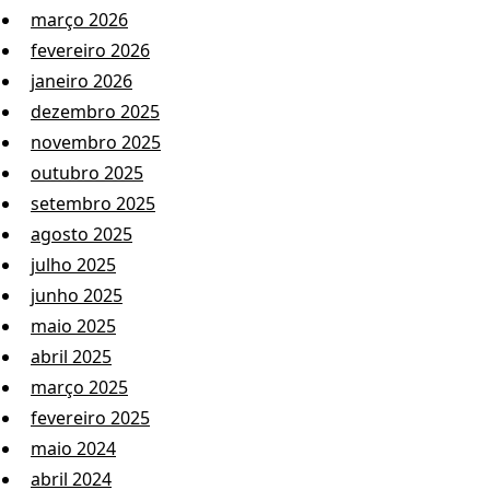
março 2026
fevereiro 2026
janeiro 2026
dezembro 2025
novembro 2025
outubro 2025
setembro 2025
agosto 2025
julho 2025
junho 2025
maio 2025
abril 2025
março 2025
fevereiro 2025
maio 2024
abril 2024