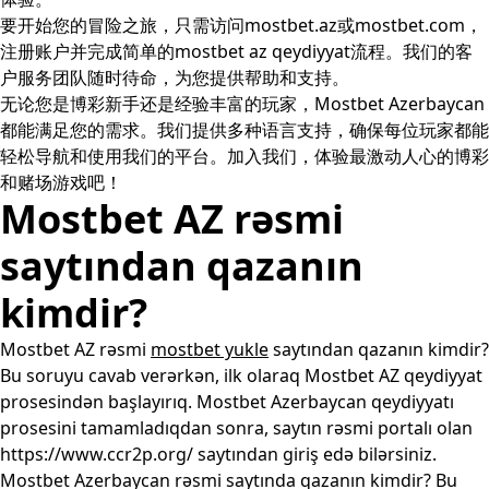
要开始您的冒险之旅，只需访问mostbet.az或mostbet.com，
注册账户并完成简单的mostbet az qeydiyyat流程。我们的客
户服务团队随时待命，为您提供帮助和支持。
无论您是博彩新手还是经验丰富的玩家，Mostbet Azerbaycan
都能满足您的需求。我们提供多种语言支持，确保每位玩家都能
轻松导航和使用我们的平台。加入我们，体验最激动人心的博彩
和赌场游戏吧！
Mostbet AZ rəsmi
saytından qazanın
kimdir?
Mostbet AZ rəsmi
mostbet yukle
saytından qazanın kimdir?
Bu soruyu cavab verərkən, ilk olaraq Mostbet AZ qeydiyyat
prosesindən başlayırıq. Mostbet Azerbaycan qeydiyyatı
prosesini tamamladıqdan sonra, saytın rəsmi portalı olan
https://www.ccr2p.org/ saytından giriş edə bilərsiniz.
Mostbet Azerbaycan rəsmi saytında qazanın kimdir? Bu