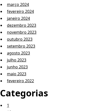
março 2024
fevereiro 2024
janeiro 2024
dezembro 2023
novembro 2023
outubro 2023
setembro 2023
agosto 2023
julho 2023
junho 2023
maio 2023
fevereiro 2022
Categorias
1