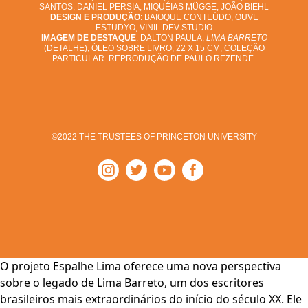
SANTOS, DANIEL PERSIA, MIQUÉIAS MÜGGE, JOÃO BIEHL
DESIGN E PRODUÇÃO
: BAIOQUE CONTEÚDO, OUVE
ESTUDYO, VINIL DEV STUDIO
IMAGEM DE DESTAQUE
: DALTON PAULA,
LIMA BARRETO
(DETALHE), ÓLEO SOBRE LIVRO, 22 X 15 CM, COLEÇÃO
PARTICULAR. REPRODUÇÃO DE PAULO REZENDE.
©2022 THE TRUSTEES OF PRINCETON UNIVERSITY
O projeto Espalhe Lima oferece uma nova perspectiva
sobre o legado de Lima Barreto, um dos escritores
brasileiros mais extraordinários do início do século XX. Ele