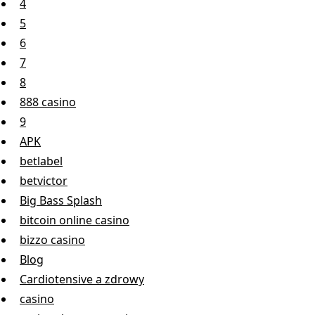
4
5
6
7
8
888 casino
9
APK
betlabel
betvictor
Big Bass Splash
bitcoin online casino
bizzo casino
Blog
Cardiotensive a zdrowy
casino