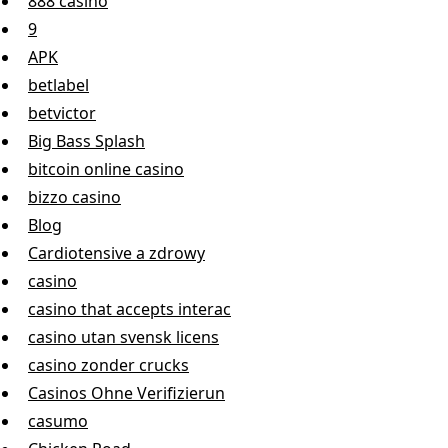
888 casino
9
APK
betlabel
betvictor
Big Bass Splash
bitcoin online casino
bizzo casino
Blog
Cardiotensive a zdrowy
casino
casino that accepts interac
casino utan svensk licens
casino zonder crucks
Casinos Ohne Verifizierun
casumo