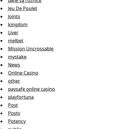
Jakie są różnice
Jeu De Poulet
Joints
kingdom
Liver
melbet
Mission Uncrossable
mystake
News
Online Casino
other
paysafe online casino
playfortuna
Post
Postv
Potency