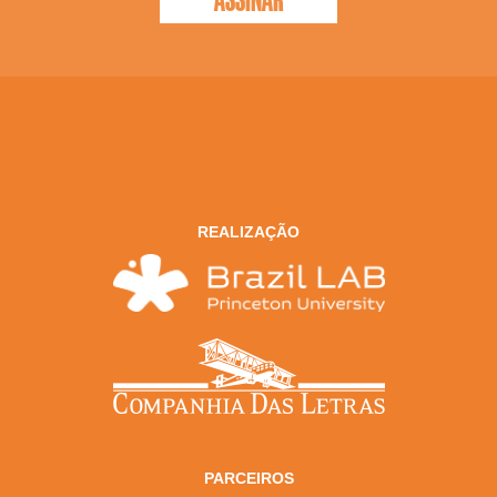
REALIZAÇÃO
PARCEIROS