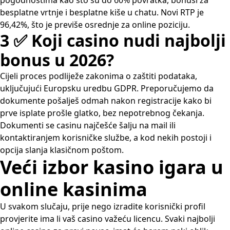
pogodnostima kao što su do 60% povratka, bonusi za
besplatne vrtnje i besplatne kiše u chatu. Novi RTP je
96,42%, što je previše osrednje za online poziciju.
3 ✅ Koji casino nudi najbolji
bonus u 2026?
Cijeli proces podliježe zakonima o zaštiti podataka,
uključujući Europsku uredbu GDPR. Preporučujemo da
dokumente pošalješ odmah nakon registracije kako bi
prve isplate prošle glatko, bez nepotrebnog čekanja.
Dokumenti se casinu najčešće šalju na mail ili
kontaktiranjem korisničke službe, a kod nekih postoji i
opcija slanja klasičnom poštom.
Veći izbor kasino igara u
online kasinima
U svakom slučaju, prije nego izradite korisnički profil
provjerite ima li vaš casino važeću licencu. Svaki najbolji