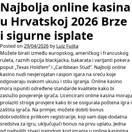
Najbolja online kasina
u Hrvatskoj 2026 Brze
i sigurne isplate
Posted on
29/04/2026
by
Luiz Fujita
Možete birati između europskog, američkog i francuskog
ruleta, raznih opcija blackjacka, bakarata i varijanti pokera
poput „Texas Hold’em” i „Caribbean Stud”. Najbolji online
kasino nudi nevjerojatan raspon igara na sreću koje
odgovaraju svakom ukusu i stilu igranja. Online kasino
mora ispuniti određene standarde kvalitete kako bi
zaslužio povjerenje igrača. Licencirani online kasina moraju
prolaziti stroge provjere kako bi se osigurala poštena igra i
zaštita igrača. Na primjer, možete dobiti bonus
dobrodošlice prilikom registracije, koji vam daje dodatna
sredstva za igru, uključujući bonus na prvu uplatu. Jedna
od najboljih stvari
gamdom
kod igranja u online kasinima