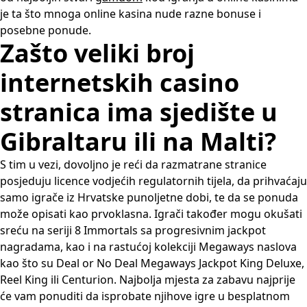
je ta što mnoga online kasina nude razne bonuse i
posebne ponude.
Zašto veliki broj
internetskih casino
stranica ima sjedište u
Gibraltaru ili na Malti?
S tim u vezi, dovoljno je reći da razmatrane stranice
posjeduju licence vodjećih regulatornih tijela, da prihvaćaju
samo igrače iz Hrvatske punoljetne dobi, te da se ponuda
može opisati kao prvoklasna. Igrači također mogu okušati
sreću na seriji 8 Immortals sa progresivnim jackpot
nagradama, kao i na rastućoj kolekciji Megaways naslova
kao što su Deal or No Deal Megaways Jackpot King Deluxe,
Reel King ili Centurion. Najbolja mjesta za zabavu najprije
će vam ponuditi da isprobate njihove igre u besplatnom