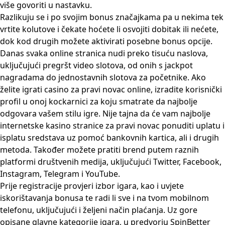
više govoriti u nastavku.
Razlikuju se i po svojim bonus značajkama pa u nekima tek
vrtite kolutove i čekate hoćete li osvojiti dobitak ili nećete,
dok kod drugih možete aktivirati posebne bonus opcije.
Danas svaka online stranica nudi preko tisuću naslova,
uključujući pregršt video slotova, od onih s jackpot
nagradama do jednostavnih slotova za početnike. Ako
želite igrati casino za pravi novac online, izradite korisnički
profil u onoj kockarnici za koju smatrate da najbolje
odgovara vašem stilu igre. Nije tajna da će vam najbolje
internetske kasino stranice za pravi novac ponuditi uplatu i
isplatu sredstava uz pomoć bankovnih kartica, ali i drugih
metoda. Također možete pratiti brend putem raznih
platformi društvenih medija, uključujući Twitter, Facebook,
Instagram, Telegram i YouTube.
Prije registracije provjeri izbor igara, kao i uvjete
iskorištavanja bonusa te radi li sve i na tvom mobilnom
telefonu, uključujući i željeni način plaćanja. Uz gore
opisane glavne kategorije igara, u predvorju SpinBetter