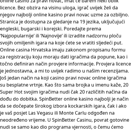
online casino za pravi novac, imat će barem neki oblik
licence. Bez obzira na visinu uloga, igrač uvijek želi da
njegov najbolji online kasino pravi novac uzme za ozbiljno.
Stranica je dostupna za gledanje na 19 jezika, uključujući
engleski, bugarski i korejski. Poredajte prema
‘Najpopularnije’ ili ‘Najnovije’ ili izradite nadzornu ploču
svojih omiljenih igara na koje ćete se vratiti sljedeći put.
Online casina Hrvatska imaju zakonom propisanu formu
za registraciju koju moraju dati igračima da popune, kao i
točno definiran način provjere informacije. Provjera licence
je jednostavna, a mi to uvijek radimo u našim recenzijama.
Još jedan način na koji casino pravi novac online igračima
su besplatne vrtnje. Kao što sama brojka u imenu kaže, 20
Super Hot svojim igračima nudi čak 20 različitih načina da
dođu do dobitka. SpinBetter online kasino najbolji je način
da se dočepate širokog izbora kockarskih igara, čak i ako
je vaš posjet Las Vegasu ili Monte Carlu odgođen na
neodređeno vrijeme. U SpinBetter Casinu, povrat gotovine
nudi se samo kao dio programa vjernosti, o čemu ćemo