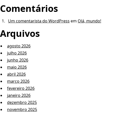
Comentários
Um comentarista do WordPress
em
Olá, mundo!
Arquivos
agosto 2026
julho 2026
junho 2026
maio 2026
abril 2026
março 2026
fevereiro 2026
janeiro 2026
dezembro 2025
novembro 2025