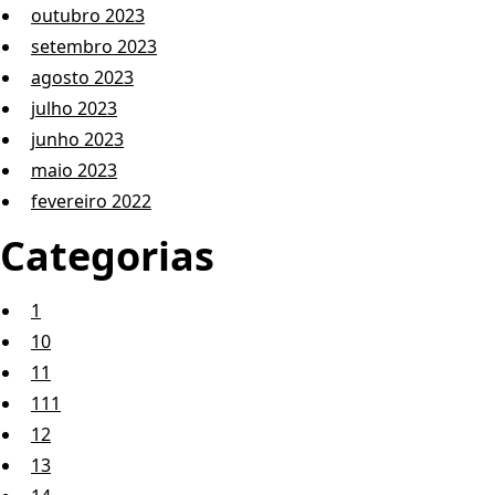
outubro 2023
setembro 2023
agosto 2023
julho 2023
junho 2023
maio 2023
fevereiro 2022
Categorias
1
10
11
111
12
13