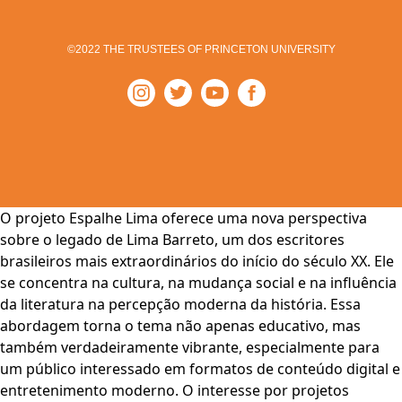
©2022 THE TRUSTEES OF PRINCETON UNIVERSITY
O projeto Espalhe Lima oferece uma nova perspectiva
sobre o legado de Lima Barreto, um dos escritores
brasileiros mais extraordinários do início do século XX. Ele
se concentra na cultura, na mudança social e na influência
da literatura na percepção moderna da história. Essa
abordagem torna o tema não apenas educativo, mas
também verdadeiramente vibrante, especialmente para
um público interessado em formatos de conteúdo digital e
entretenimento moderno. O interesse por projetos