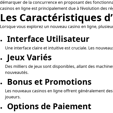
démarquer de la concurrence en proposant des fonctionnali
casinos en ligne est principalement due à l’évolution des ré
Les Caractéristiques 
Lorsque vous explorez un nouveau casino en ligne, plusieurs 
Interface Utilisateur
Une interface claire et intuitive est cruciale. Les nouve
Jeux Variés
Des milliers de jeux sont disponibles, allant des machine
nouveautés.
Bonus et Promotions
Les nouveaux casinos en ligne offrent généralement des 
joueurs.
Options de Paiement