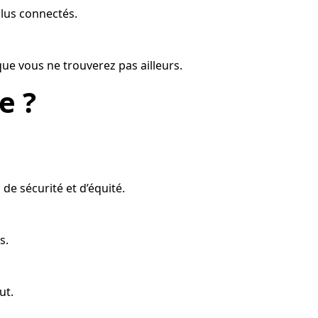
plus connectés.
que vous ne trouverez pas ailleurs.
e ?
de sécurité et d’équité.
s.
ut.