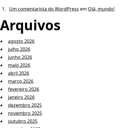
Um comentarista do WordPress
em
Olá, mundo!
Arquivos
agosto 2026
julho 2026
junho 2026
maio 2026
abril 2026
março 2026
fevereiro 2026
janeiro 2026
dezembro 2025
novembro 2025
outubro 2025