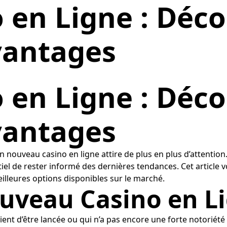
en Ligne : Déco
vantages
en Ligne : Déco
vantages
 nouveau casino en ligne attire de plus en plus d’attention.
el de rester informé des dernières tendances. Cet article v
eilleures options disponibles sur le marché.
uveau Casino en Li
ient d’être lancée ou qui n’a pas encore une forte notoriét