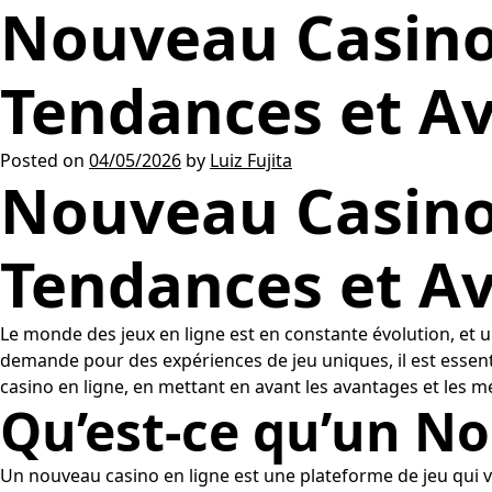
Nouveau Casino 
Tendances et A
Posted on
04/05/2026
by
Luiz Fujita
Nouveau Casino 
Tendances et A
Le monde des jeux en ligne est en constante évolution, et un
demande pour des expériences de jeu uniques, il est essenti
casino en ligne, en mettant en avant les avantages et les m
Qu’est-ce qu’un No
Un nouveau casino en ligne est une plateforme de jeu qui v