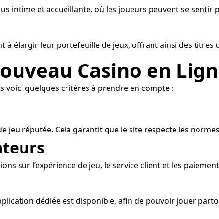
 intime et accueillante, où les joueurs peuvent se sentir 
 élargir leur portefeuille de jeux, offrant ainsi des titres 
ouveau Casino en Lign
is voici quelques critères à prendre en compte :
e jeu réputée. Cela garantit que le site respecte les normes 
ateurs
ns sur l’expérience de jeu, le service client et les paiement
application dédiée est disponible, afin de pouvoir jouer parto