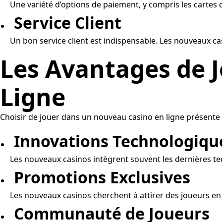
Une variété d’options de paiement, y compris les cartes d
Service Client
Un bon service client est indispensable. Les nouveaux cas
Les Avantages de 
Ligne
Choisir de jouer dans un nouveau casino en ligne présente 
Innovations Technologiqu
Les nouveaux casinos intègrent souvent les dernières tec
Promotions Exclusives
Les nouveaux casinos cherchent à attirer des joueurs en
Communauté de Joueurs