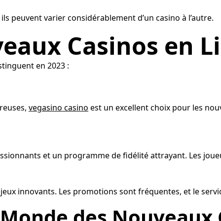
 ils peuvent varier considérablement d’un casino à l’autre.
veaux Casinos en L
stinguent en 2023 :
éreuses,
vegasino casino
est un excellent choix pour les nou
ionnants et un programme de fidélité attrayant. Les joueur
 jeux innovants. Les promotions sont fréquentes, et le servic
e Monde des Nouveaux 