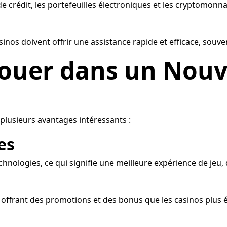
e crédit, les portefeuilles électroniques et les cryptomonnai
inos doivent offrir une assistance rapide et efficace, souve
Jouer dans un Nou
plusieurs avantages intéressants :
es
hnologies, ce qui signifie une meilleure expérience de jeu,
 offrant des promotions et des bonus que les casinos plus 