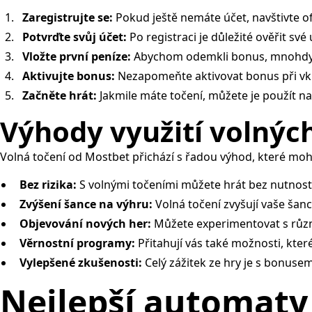
Zaregistrujte se:
Pokud ještě nemáte účet, navštivte ofi
Potvrďte svůj účet:
Po registraci je důležité ověřit sv
Vložte první peníze:
Abychom odemkli bonus, mnohdy j
Aktivujte bonus:
Nezapomeňte aktivovat bonus při vkla
Začněte hrát:
Jakmile máte točení, můžete je použít n
Výhody využití volnýc
Volná točení od Mostbet přichází s řadou výhod, které moho
Bez rizika:
S volnými točeními můžete hrát bez nutnosti 
Zvýšení šance na výhru:
Volná točení zvyšují vaše šan
Objevování nových her:
Můžete experimentovat s různý
Věrnostní programy:
Přitahují vás také možnosti, které 
Vylepšené zkušenosti:
Celý zážitek ze hry je s bonus
Nejlepší automaty 