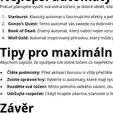
Pokud plánujete využít svá volná točení, je dobré vědět, kt
Starburst:
Klasický automat s fascinujícími efekty a j
Gonzo’s Quest:
Tento automat vás zavede na dobrodruž
Book of Dead:
Známý automat, který nabízí nejen vzruše
Wolf Gold:
Automat inspirovaný přírodou, který může 
Tipy pro maximáln
Abychom zajistili, že využijete své volné točení co nejefektivn
Čtěte podmínky:
Před aktivací bonusu si vždy přečtět
Zvolte správné hry:
Vyberte si automaty, které mají vy
Rozdělte svá točení:
Místo jednoho velkého sázení, zku
Udržujte rozpočet:
I když hrajete zdarma, stanovte si li
Závěr