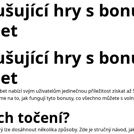
ující hry s bon
et
ující hry s bon
et
bet nabízí svým uživatelům jedinečnou příležitost získat až 
 na to, jak fungují tyto bonusy, co všechno můžete s volný
ch točení?
ý lze dosáhnout několika způsoby. Zde je stručný návod, jak