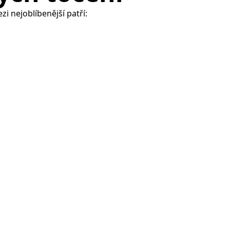
i nejoblíbenější patří: