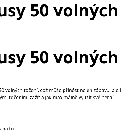
usy 50 volných
usy 50 volných
50 volných točení, což může přinést nejen zábavu, ale i
mi točeními zažít a jak maximálně využít své herní
 na to: