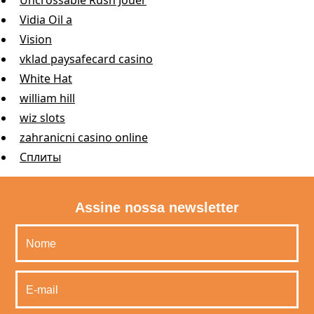
Uncrossable Rush Jouer
Vidia Oil a
Vision
vklad paysafecard casino
White Hat
william hill
wiz slots
zahranicni casino online
Сплиты
Assine nossa newsletter