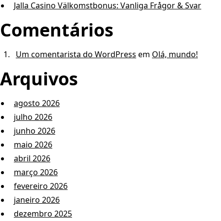
Jalla Casino Välkomstbonus: Vanliga Frågor & Svar
Comentários
Um comentarista do WordPress
em
Olá, mundo!
Arquivos
agosto 2026
julho 2026
junho 2026
maio 2026
abril 2026
março 2026
fevereiro 2026
janeiro 2026
dezembro 2025