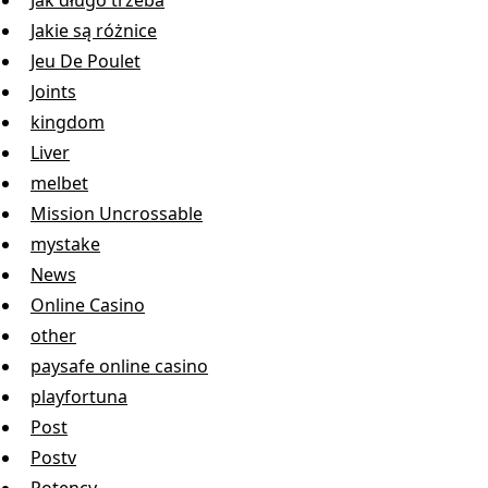
Jak długo trzeba
Jakie są różnice
Jeu De Poulet
Joints
kingdom
Liver
melbet
Mission Uncrossable
mystake
News
Online Casino
other
paysafe online casino
playfortuna
Post
Postv