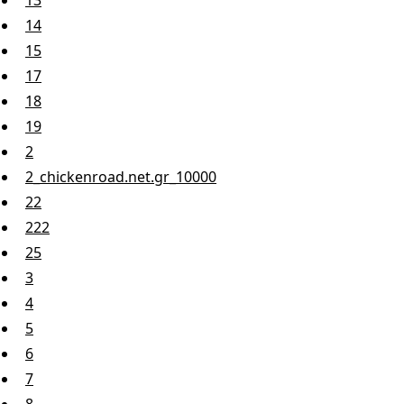
13
14
15
17
18
19
2
2_chickenroad.net.gr_10000
22
222
25
3
4
5
6
7