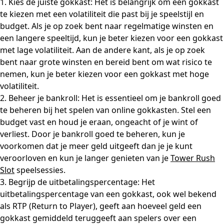
1. Kies de juiste gokkast: Het is belangrijk om een gokkast
te kiezen met een volatiliteit die past bij je speelstijl en
budget. Als je op zoek bent naar regelmatige winsten en
een langere speeltijd, kun je beter kiezen voor een gokkast
met lage volatiliteit. Aan de andere kant, als je op zoek
bent naar grote winsten en bereid bent om wat risico te
nemen, kun je beter kiezen voor een gokkast met hoge
volatiliteit.
2. Beheer je bankroll: Het is essentieel om je bankroll goed
te beheren bij het spelen van online gokkasten. Stel een
budget vast en houd je eraan, ongeacht of je wint of
verliest. Door je bankroll goed te beheren, kun je
voorkomen dat je meer geld uitgeeft dan je je kunt
veroorloven en kun je langer genieten van je
Tower Rush
Slot
speelsessies.
3. Begrijp de uitbetalingspercentage: Het
uitbetalingspercentage van een gokkast, ook wel bekend
als RTP (Return to Player), geeft aan hoeveel geld een
gokkast gemiddeld teruggeeft aan spelers over een