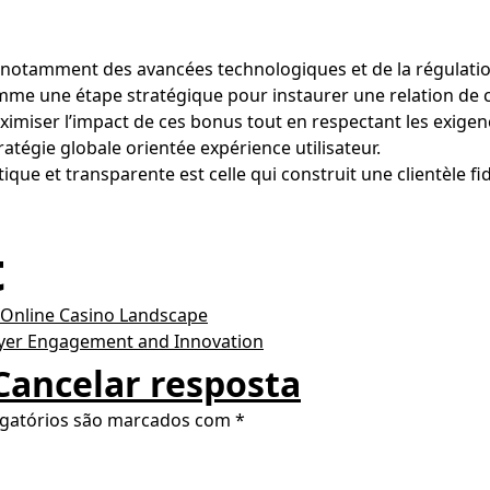
et notamment des avancées technologiques et de la régulatio
e une étape stratégique pour instaurer une relation de c
miser l’impact de ces bonus tout en respectant les exigenc
atégie globale orientée expérience utilisateur.
que et transparente est celle qui construit une clientèle fi
t
K Online Casino Landscape
layer Engagement and Innovation
Cancelar resposta
gatórios são marcados com
*