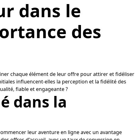
ur dans le
portance des
ner chaque élément de leur offre pour attirer et fidéliser
iales influencent-elles la perception et la fidélité des
ualité, fiable et engageante ?
é dans la
commencer leur aventure en ligne avec un avantage
es offres d’accueil, avec un taux de conversion en