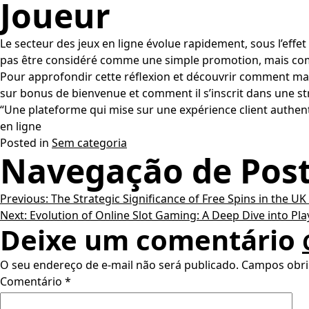
Joueur
Le secteur des jeux en ligne évolue rapidement, sous l’eff
pas être considéré comme une simple promotion, mais comm
Pour approfondir cette réflexion et découvrir comment maxi
sur bonus de bienvenue et comment il s’inscrit dans une str
“Une plateforme qui mise sur une expérience client authenti
en ligne
Posted in
Sem categoria
Navegação de Pos
Previous:
The Strategic Significance of Free Spins in the U
Next:
Evolution of Online Slot Gaming: A Deep Dive into P
Deixe um comentário
O seu endereço de e-mail não será publicado.
Campos obri
Comentário
*