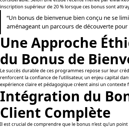
inscription supérieur de 20 % lorsque ces bonus sont attra
“Un bonus de bienvenue bien conçu ne se limite
aménageant un parcours de découverte pour le 
Une Approche Éthi
du Bonus de Bien
Le succès durable de ces programmes repose sur leur crédib
renforcent la confiance de l’utilisateur, un enjeu capital d
expérience claire et pédagogique créent ainsi un contexte fa
Intégration du Bon
Client Complète
Il est crucial de comprendre que le bonus n’est qu’un poi