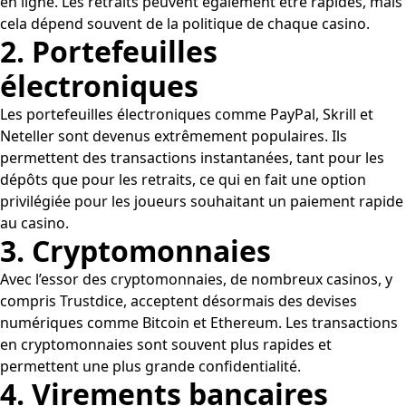
en ligne. Les retraits peuvent également être rapides, mais
cela dépend souvent de la politique de chaque casino.
2. Portefeuilles
électroniques
Les portefeuilles électroniques comme PayPal, Skrill et
Neteller sont devenus extrêmement populaires. Ils
permettent des transactions instantanées, tant pour les
dépôts que pour les retraits, ce qui en fait une option
privilégiée pour les joueurs souhaitant un paiement rapide
au casino.
3. Cryptomonnaies
Avec l’essor des cryptomonnaies, de nombreux casinos, y
compris Trustdice, acceptent désormais des devises
numériques comme Bitcoin et Ethereum. Les transactions
en cryptomonnaies sont souvent plus rapides et
permettent une plus grande confidentialité.
4. Virements bancaires