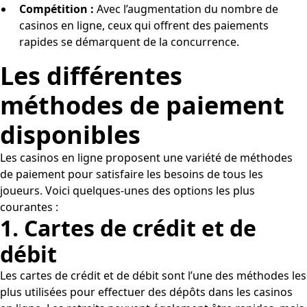
Compétition :
Avec l’augmentation du nombre de
casinos en ligne, ceux qui offrent des paiements
rapides se démarquent de la concurrence.
Les différentes
méthodes de paiement
disponibles
Les casinos en ligne proposent une variété de méthodes
de paiement pour satisfaire les besoins de tous les
joueurs. Voici quelques-unes des options les plus
courantes :
1. Cartes de crédit et de
débit
Les cartes de crédit et de débit sont l’une des méthodes les
plus utilisées pour effectuer des dépôts dans les casinos