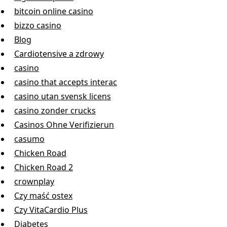
bitcoin online casino
bizzo casino
Blog
Cardiotensive a zdrowy
casino
casino that accepts interac
casino utan svensk licens
casino zonder crucks
Casinos Ohne Verifizierun
casumo
Chicken Road
Chicken Road 2
crownplay
Czy maść ostex
Czy VitaCardio Plus
Diabetes