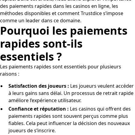
des paiements rapides dans les casinos en ligne, les
méthodes disponibles et comment Trustdice s’impose
comme un leader dans ce domaine.
Pourquoi les paiements
rapides sont-ils
essentiels ?
Les paiements rapides sont essentiels pour plusieurs
raisons :
Satisfaction des joueurs :
Les joueurs veulent accéder
à leurs gains sans délai. Un processus de retrait rapide
améliore l’expérience utilisateur.
Confiance et réputation :
Les casinos qui offrent des
paiements rapides sont souvent perçus comme plus
fiables. Cela peut influencer la décision des nouveaux
joueurs de s’inscrire.