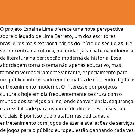
O projeto Espalhe Lima oferece uma nova perspectiva
sobre o legado de Lima Barreto, um dos escritores
brasileiros mais extraordinários do início do século XX. Ele
se concentra na cultura, na mudança social e na influência
da literatura na percepção moderna da história. Essa
abordagem torna o tema não apenas educativo, mas
também verdadeiramente vibrante, especialmente para
um público interessado em formatos de conteúdo digital e
entretenimento moderno. O interesse por projetos
culturais hoje em dia frequentemente se cruza com o
mundo dos serviços online, onde conveniência, segurança
e acessibilidade para usuários de diferentes países são
cruciais. É por isso que plataformas dedicadas a
entretenimento com jogos de azar e avaliações de serviços
de jogos para o público europeu estão ganhando cada vez