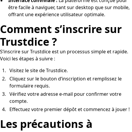
Interface conviviale :
La plateforme est conçue pour
être facile à naviguer, tant sur desktop que sur mobile,
offrant une expérience utilisateur optimale.
Comment s’inscrire sur
Trustdice ?
S’inscrire sur Trustdice est un processus simple et rapide.
Voici les étapes à suivre :
Visitez le site de Trustdice.
Cliquez sur le bouton d’inscription et remplissez le
formulaire requis.
Vérifiez votre adresse e-mail pour confirmer votre
compte.
Effectuez votre premier dépôt et commencez à jouer !
Les précautions à