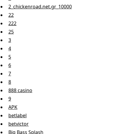
2_chickenroad.net.gr_10000
22
222
25
3
4
5
6
7
8
888 casino
9
APK
betlabel
betvictor
Big Bass Splash