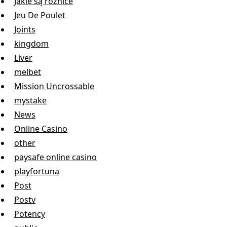
Jakie są różnice
Jeu De Poulet
Joints
kingdom
Liver
melbet
Mission Uncrossable
mystake
News
Online Casino
other
paysafe online casino
playfortuna
Post
Postv
Potency