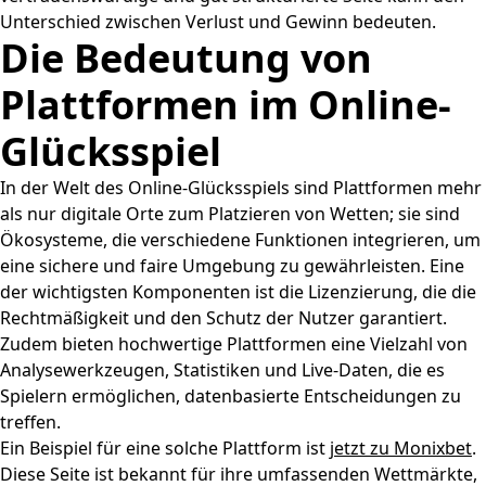
Unterschied zwischen Verlust und Gewinn bedeuten.
Die Bedeutung von
Plattformen im Online-
Glücksspiel
In der Welt des Online-Glücksspiels sind Plattformen mehr
als nur digitale Orte zum Platzieren von Wetten; sie sind
Ökosysteme, die verschiedene Funktionen integrieren, um
eine sichere und faire Umgebung zu gewährleisten. Eine
der wichtigsten Komponenten ist die Lizenzierung, die die
Rechtmäßigkeit und den Schutz der Nutzer garantiert.
Zudem bieten hochwertige Plattformen eine Vielzahl von
Analysewerkzeugen, Statistiken und Live-Daten, die es
Spielern ermöglichen, datenbasierte Entscheidungen zu
treffen.
Ein Beispiel für eine solche Plattform ist
jetzt zu Monixbet
.
Diese Seite ist bekannt für ihre umfassenden Wettmärkte,