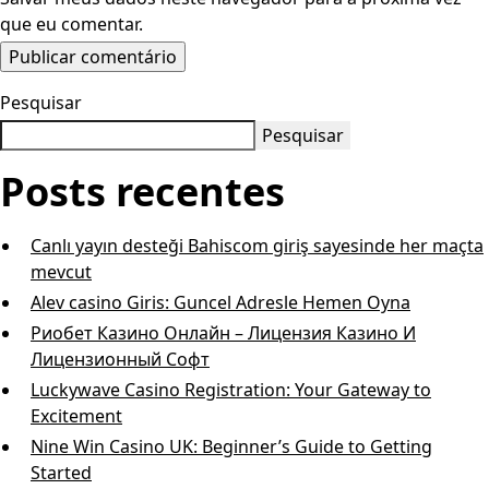
que eu comentar.
Pesquisar
Pesquisar
Posts recentes
Canlı yayın desteği Bahiscom giriş sayesinde her maçta
mevcut
Alev casino Giris: Guncel Adresle Hemen Oyna
Риобет Казино Онлайн – Лицензия Казино И
Лицензионный Софт
Luckywave Casino Registration: Your Gateway to
Excitement
Nine Win Casino UK: Beginner’s Guide to Getting
Started