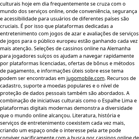
culturais hoje em dia frequentemente se cruza com o
mundo dos serviços online, onde conveniência, segurança
e acessibilidade para usuários de diferentes países são
cruciais. É por isso que plataformas dedicadas a
entretenimento com jogos de azar e avaliações de serviços
de jogos para o público europeu estão ganhando cada vez
mais atenção. Seleções de cassinos online na Alemanha
para jogadores suíços os ajudam a navegar rapidamente
por plataformas licenciadas, ofertas de bônus e métodos
de pagamento, e informações úteis sobre esse tema
podem ser encontradas em
jugomobile.com
. Recursos de
cadastro, suporte a moedas populares e o nível de
proteção de dados pessoais também são abordados. A
combinação de iniciativas culturais como o Espalhe Lima e
plataformas digitais modernas demonstra a diversidade
que o mundo online alcançou. Literatura, história e
serviços de entretenimento coexistem cada vez mais,
criando um espaço onde o interesse pela arte pode
conviver pacificamente com a busca por cassinos online de