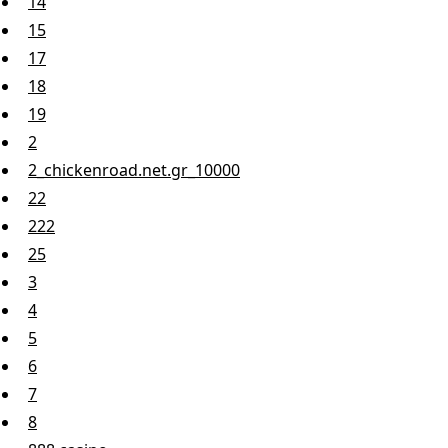
14
15
17
18
19
2
2_chickenroad.net.gr_10000
22
222
25
3
4
5
6
7
8