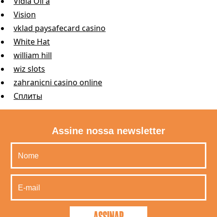
Vidia Oil a
Vision
vklad paysafecard casino
White Hat
william hill
wiz slots
zahranicni casino online
Сплиты
Assine nossa newsletter