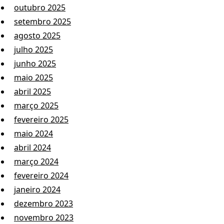
outubro 2025
setembro 2025
agosto 2025
julho 2025
junho 2025
maio 2025
abril 2025
março 2025
fevereiro 2025
maio 2024
abril 2024
março 2024
fevereiro 2024
janeiro 2024
dezembro 2023
novembro 2023