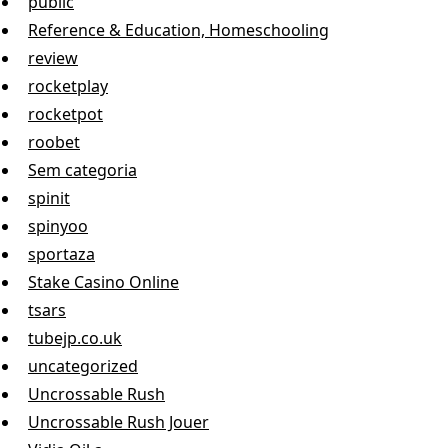
public
Reference & Education, Homeschooling
review
rocketplay
rocketpot
roobet
Sem categoria
spinit
spinyoo
sportaza
Stake Casino Online
tsars
tubejp.co.uk
uncategorized
Uncrossable Rush
Uncrossable Rush Jouer