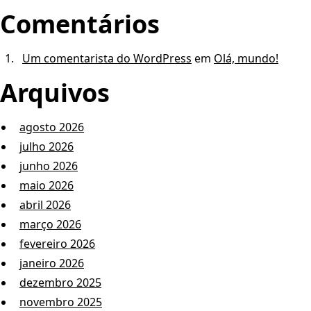
Comentários
Um comentarista do WordPress
em
Olá, mundo!
Arquivos
agosto 2026
julho 2026
junho 2026
maio 2026
abril 2026
março 2026
fevereiro 2026
janeiro 2026
dezembro 2025
novembro 2025