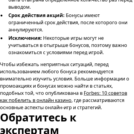
выводом.
Срок действия акций:
Бонусы имеют
ограниченный срок действия, после которого они
аннулируются.
Исключения:
Некоторые игры могут не
учитываться в отыгрыше бонусов, поэтому важно
ознакомиться с условиями перед игрой.
Чтобы избежать неприятных ситуаций, перед
использованием любого бонуса рекомендуется
внимательно изучить условия. Больше информации о
промоакциях и бонусах можно найти в статьях,
подобных той, что опубликована в
Forbes: 10 советов
как побелить в онлайн казино
, где рассматриваются
основные аспекты онлайн-игр и стратегий.
Обратитесь к
экспертам