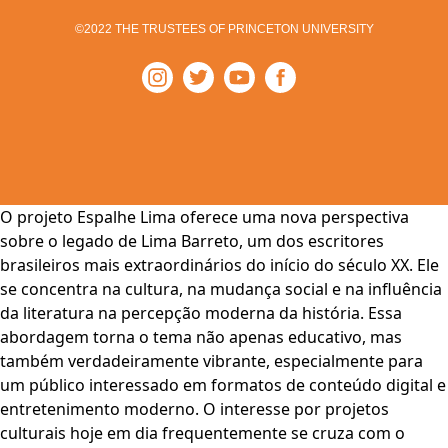
©2022 THE TRUSTEES OF PRINCETON UNIVERSITY
O projeto Espalhe Lima oferece uma nova perspectiva
sobre o legado de Lima Barreto, um dos escritores
brasileiros mais extraordinários do início do século XX. Ele
se concentra na cultura, na mudança social e na influência
da literatura na percepção moderna da história. Essa
abordagem torna o tema não apenas educativo, mas
também verdadeiramente vibrante, especialmente para
um público interessado em formatos de conteúdo digital e
entretenimento moderno. O interesse por projetos
culturais hoje em dia frequentemente se cruza com o