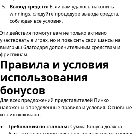
Вывод средств:
Если вам удалось накопить
winnings, следуйте процедуре вывода средств,
соблюдая все условия.
Эти действия помогут вам не только активно
участвовать в играх, но и повысить свои шансы на
выигрыш благодаря дополнительным средствам и
фриспинам.
Правила и условия
использования
бонусов
Для всех предложений представителей Пинко
наложены определённые правила и условия. Основные
из них включают:
Требования по ставкам:
Сумма бонуса должна
быть отыграна определённое количество раз перед