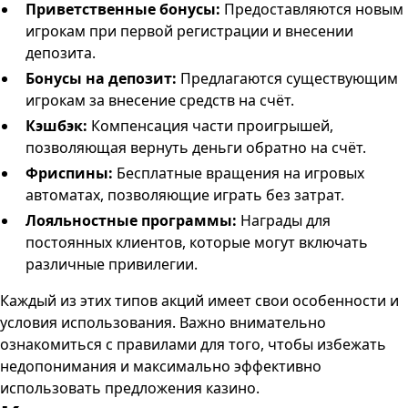
Приветственные бонусы:
Предоставляются новым
игрокам при первой регистрации и внесении
депозита.
Бонусы на депозит:
Предлагаются существующим
игрокам за внесение средств на счёт.
Кэшбэк:
Компенсация части проигрышей,
позволяющая вернуть деньги обратно на счёт.
Фриспины:
Бесплатные вращения на игровых
автоматах, позволяющие играть без затрат.
Лояльностные программы:
Награды для
постоянных клиентов, которые могут включать
различные привилегии.
Каждый из этих типов акций имеет свои особенности и
условия использования. Важно внимательно
ознакомиться с правилами для того, чтобы избежать
недопонимания и максимально эффективно
использовать предложения казино.