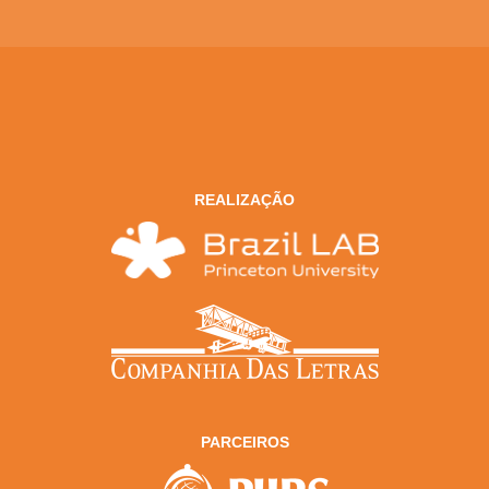
REALIZAÇÃO
PARCEIROS