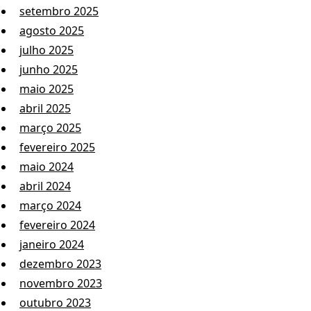
setembro 2025
agosto 2025
julho 2025
junho 2025
maio 2025
abril 2025
março 2025
fevereiro 2025
maio 2024
abril 2024
março 2024
fevereiro 2024
janeiro 2024
dezembro 2023
novembro 2023
outubro 2023