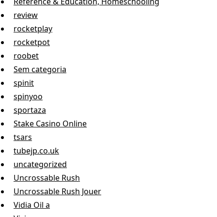
Reference & Education, Homeschooling
review
rocketplay
rocketpot
roobet
Sem categoria
spinit
spinyoo
sportaza
Stake Casino Online
tsars
tubejp.co.uk
uncategorized
Uncrossable Rush
Uncrossable Rush Jouer
Vidia Oil a