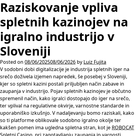
Raziskovanje vpliva
spletnih kazinojev na
igralno industrijo v
Sloveniji
Posted on
08/06/2025
08/06/2026
by
Luiz Fujita
V sodobni dobi digitalizacije je industrija spletnih iger na
srečo doživela izjemen napredek, še posebej v Sloveniji,
kjer so spletni kazini postali priljubljen način zabave in
zaupanja v industrijo. Pojav spletnih kazinojev je občutno
spremenil način, kako igralci dostopajo do iger na srečo,
ter vplival na regulativne okvirje, varnostne standarde in
uporabniško izkušnjo. V nadaljevanju bomo raziskali, kako
so ti platforme oblikovale sodobno igralno okolje ter
kakšen pomen ima ugledna spletna stran, kot je
ROBOCAT
Spletni Casino
, pri zagotavljanju zaupanja in varnosti