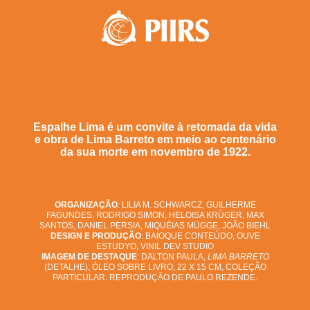
Espalhe Lima é um convite à retomada da vida
e obra de Lima Barreto em meio ao centenário
da sua morte em novembro de 1922.
ORGANIZAÇÃO
: LILIA M. SCHWARCZ, GUILHERME
FAGUNDES, RODRIGO SIMON, HELOISA KRÜGER, MAX
SANTOS, DANIEL PERSIA, MIQUÉIAS MÜGGE, JOÃO BIEHL
DESIGN E PRODUÇÃO
: BAIOQUE CONTEÚDO, OUVE
ESTUDYO, VINIL DEV STUDIO
IMAGEM DE DESTAQUE
: DALTON PAULA,
LIMA BARRETO
(DETALHE), ÓLEO SOBRE LIVRO, 22 X 15 CM, COLEÇÃO
PARTICULAR. REPRODUÇÃO DE PAULO REZENDE.