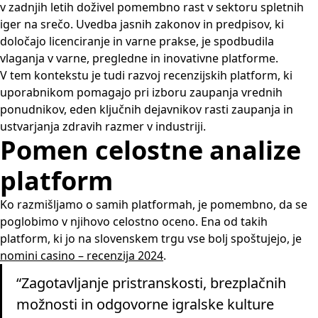
v zadnjih letih doživel pomembno rast v sektoru spletnih
iger na srečo. Uvedba jasnih zakonov in predpisov, ki
določajo licenciranje in varne prakse, je spodbudila
vlaganja v varne, pregledne in inovativne platforme.
V tem kontekstu je tudi razvoj recenzijskih platform, ki
uporabnikom pomagajo pri izboru zaupanja vrednih
ponudnikov, eden ključnih dejavnikov rasti zaupanja in
ustvarjanja zdravih razmer v industriji.
Pomen celostne analize
platform
Ko razmišljamo o samih platformah, je pomembno, da se
poglobimo v njihovo celostno oceno. Ena od takih
platform, ki jo na slovenskem trgu vse bolj spoštujejo, je
nomini casino – recenzija 2024
.
“Zagotavljanje pristranskosti, brezplačnih
možnosti in odgovorne igralske kulture