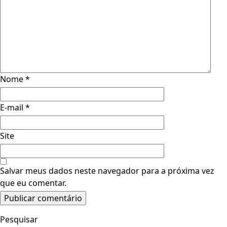
Nome
*
E-mail
*
Site
Salvar meus dados neste navegador para a próxima vez
que eu comentar.
Pesquisar