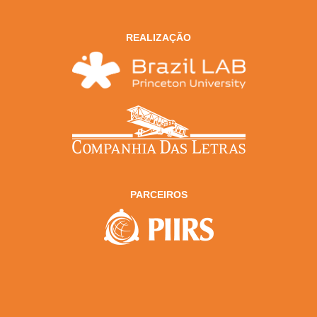
REALIZAÇÃO
PARCEIROS