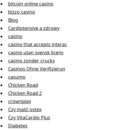
bitcoin online casino
bizzo casino
Blog
Cardiotensive a zdrowy
casino
casino that accepts interac
casino utan svensk licens
casino zonder crucks
Casinos Ohne Verifizierun
casumo
Chicken Road
Chicken Road 2
crownplay
Czy maść ostex
Czy VitaCardio Plus
Diabetes