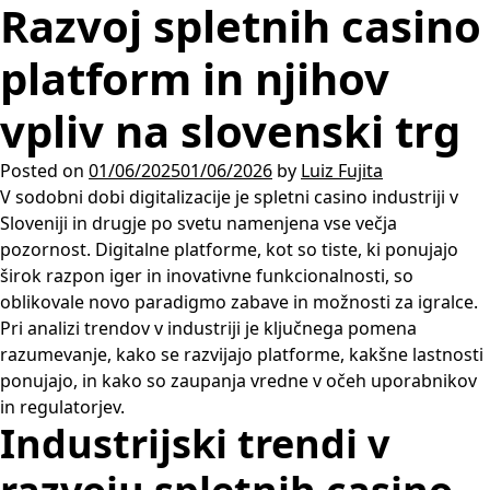
Razvoj spletnih casino
platform in njihov
vpliv na slovenski trg
Posted on
01/06/2025
01/06/2026
by
Luiz Fujita
V sodobni dobi digitalizacije je spletni casino industriji v
Sloveniji in drugje po svetu namenjena vse večja
pozornost. Digitalne platforme, kot so tiste, ki ponujajo
širok razpon iger in inovativne funkcionalnosti, so
oblikovale novo paradigmo zabave in možnosti za igralce.
Pri analizi trendov v industriji je ključnega pomena
razumevanje, kako se razvijajo platforme, kakšne lastnosti
ponujajo, in kako so zaupanja vredne v očeh uporabnikov
in regulatorjev.
Industrijski trendi v