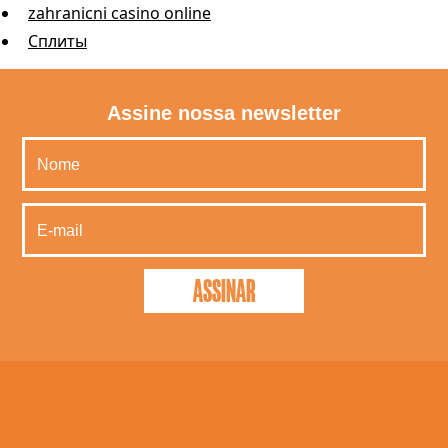
zahranicni casino online
Сплиты
Assine nossa newsletter