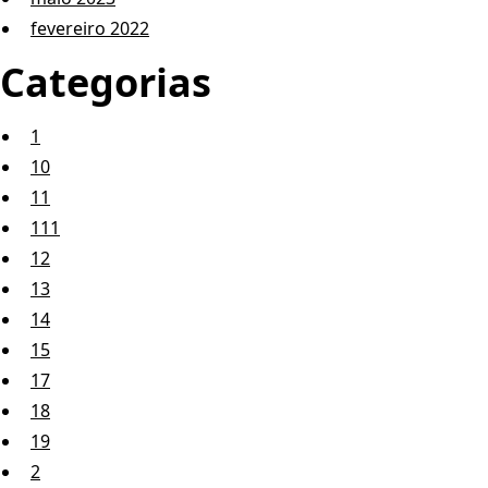
fevereiro 2022
Categorias
1
10
11
111
12
13
14
15
17
18
19
2