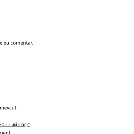
e eu comentar.
a mevcut
зионный Софт
ement