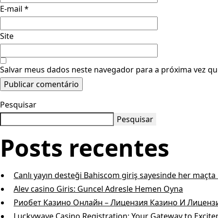
E-mail
*
Site
Salvar meus dados neste navegador para a próxima vez qu
Pesquisar
Pesquisar
Posts recentes
Canlı yayın desteği Bahiscom giriş sayesinde her maçt
Alev casino Giris: Guncel Adresle Hemen Oyna
Риобет Казино Онлайн – Лицензия Казино И Лицен
Luckywave Casino Registration: Your Gateway to Excit