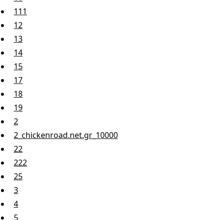
111
12
13
14
15
17
18
19
2
2_chickenroad.net.gr_10000
22
222
25
3
4
5