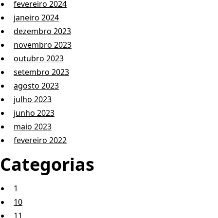
fevereiro 2024
janeiro 2024
dezembro 2023
novembro 2023
outubro 2023
setembro 2023
agosto 2023
julho 2023
junho 2023
maio 2023
fevereiro 2022
Categorias
1
10
11