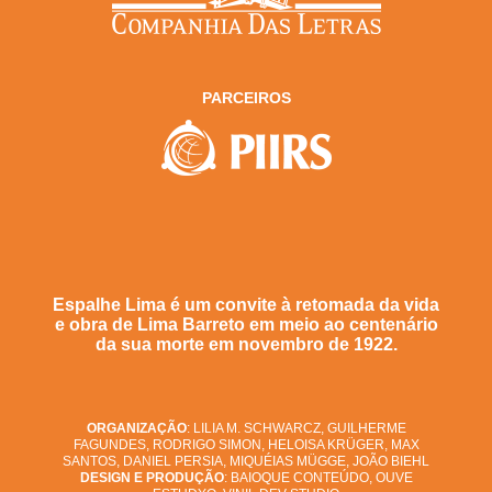
PARCEIROS
Espalhe Lima é um convite à retomada da vida
e obra de Lima Barreto em meio ao centenário
da sua morte em novembro de 1922.
ORGANIZAÇÃO
: LILIA M. SCHWARCZ, GUILHERME
FAGUNDES, RODRIGO SIMON, HELOISA KRÜGER, MAX
SANTOS, DANIEL PERSIA, MIQUÉIAS MÜGGE, JOÃO BIEHL
DESIGN E PRODUÇÃO
: BAIOQUE CONTEÚDO, OUVE