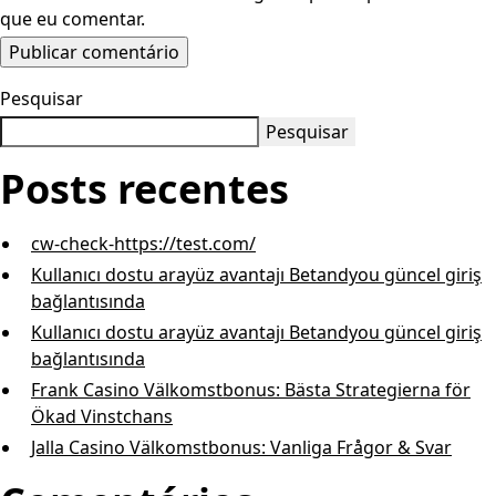
que eu comentar.
Pesquisar
Pesquisar
Posts recentes
cw-check-https://test.com/
Kullanıcı dostu arayüz avantajı Betandyou güncel giriş
bağlantısında
Kullanıcı dostu arayüz avantajı Betandyou güncel giriş
bağlantısında
Frank Casino Välkomstbonus: Bästa Strategierna för
Ökad Vinstchans
Jalla Casino Välkomstbonus: Vanliga Frågor & Svar