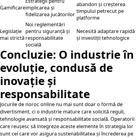
Estrategii pentru
abandon și creșterea
Gamificare
implicarea și
timpului petrecut pe
fidelizarea jucătorilor
platforme
Noi reglementări
Legislație
pentru siguranță și
Necesită adaptare rapidă
mai strictă
responsabilitate
și investiții tehnologice
socială
Concluzie: O industrie în
evoluție, condusă de
inovație și
responsabilitate
Jocurile de noroc online nu mai sunt doar o formă de
divertisment, ci o industrie mature care solicită reguli,
tehnologie avansată și responsabilitate socială. Operatorii
care reușesc să integreze aceste elemente în strategia lor
sunt cei care vor asigura sustenabilitatea și încrederea pe