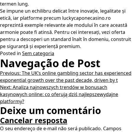
termen lung.
Se impune un echilibru delicat între inovație, legalitate și
etică, iar platforme precum luckycaponecasino.ro
reprezintă exemple relevante ale modului în care această
armonie poate fi atinsă. Pentru cei interesați, vezi oferta
pentru a descoperi un standard înalt în domeniu, construit
pe siguranță și experiență premium.
Posted in
Sem categoria
Navegação de Post
Previous:
The UK’s online gambling sector has experienced
exponential growth over the past decade, driven by t
Next:
Analiza najnowszych trendów w bonusach
kasynowych online: co oferują dziś najlepszewydajne
platformy?
Deixe um comentário
Cancelar resposta
O seu endereço de e-mail não será publicado.
Campos