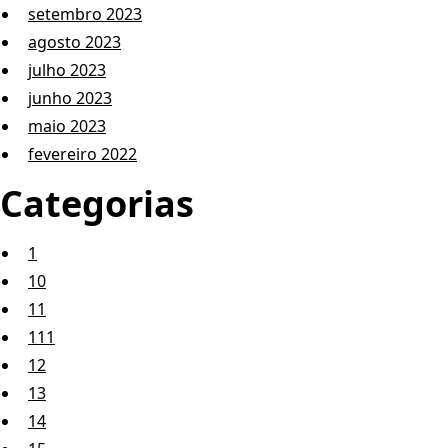
setembro 2023
agosto 2023
julho 2023
junho 2023
maio 2023
fevereiro 2022
Categorias
1
10
11
111
12
13
14