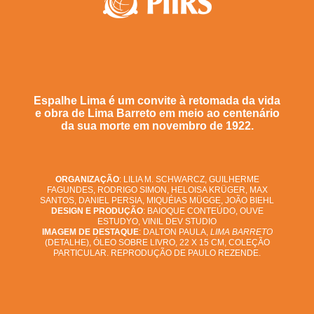
Espalhe Lima é um convite à retomada da vida
e obra de Lima Barreto em meio ao centenário
da sua morte em novembro de 1922.
ORGANIZAÇÃO
: LILIA M. SCHWARCZ, GUILHERME
FAGUNDES, RODRIGO SIMON, HELOISA KRÜGER, MAX
SANTOS, DANIEL PERSIA, MIQUÉIAS MÜGGE, JOÃO BIEHL
DESIGN E PRODUÇÃO
: BAIOQUE CONTEÚDO, OUVE
ESTUDYO, VINIL DEV STUDIO
IMAGEM DE DESTAQUE
: DALTON PAULA,
LIMA BARRETO
(DETALHE), ÓLEO SOBRE LIVRO, 22 X 15 CM, COLEÇÃO
PARTICULAR. REPRODUÇÃO DE PAULO REZENDE.