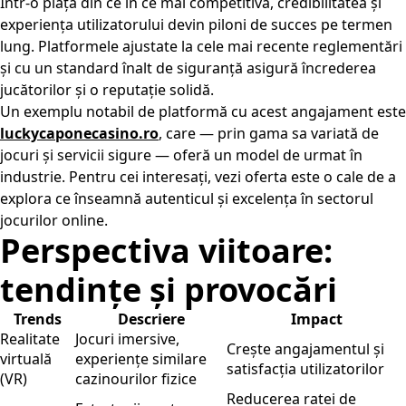
Într-o piață din ce în ce mai competitivă, credibilitatea și
experiența utilizatorului devin piloni de succes pe termen
lung. Platformele ajustate la cele mai recente reglementări
și cu un standard înalt de siguranță asigură încrederea
jucătorilor și o reputație solidă.
Un exemplu notabil de platformă cu acest angajament este
luckycaponecasino.ro
, care — prin gama sa variată de
jocuri și servicii sigure — oferă un model de urmat în
industrie. Pentru cei interesați, vezi oferta este o cale de a
explora ce înseamnă autenticul și excelența în sectorul
jocurilor online.
Perspectiva viitoare:
tendințe și provocări
Trends
Descriere
Impact
Realitate
Jocuri imersive,
Crește angajamentul și
virtuală
experiențe similare
satisfacția utilizatorilor
(VR)
cazinourilor fizice
Reducerea ratei de