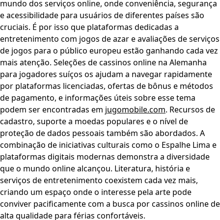
mundo dos serviços online, onde conveniência, segurança
e acessibilidade para usuários de diferentes países são
cruciais. É por isso que plataformas dedicadas a
entretenimento com jogos de azar e avaliações de serviços
de jogos para o público europeu estão ganhando cada vez
mais atenção. Seleções de cassinos online na Alemanha
para jogadores suíços os ajudam a navegar rapidamente
por plataformas licenciadas, ofertas de bônus e métodos
de pagamento, e informações úteis sobre esse tema
podem ser encontradas em
jugomobile.com
. Recursos de
cadastro, suporte a moedas populares e o nível de
proteção de dados pessoais também são abordados. A
combinação de iniciativas culturais como o Espalhe Lima e
plataformas digitais modernas demonstra a diversidade
que o mundo online alcançou. Literatura, história e
serviços de entretenimento coexistem cada vez mais,
criando um espaço onde o interesse pela arte pode
conviver pacificamente com a busca por cassinos online de
alta qualidade para férias confortáveis.