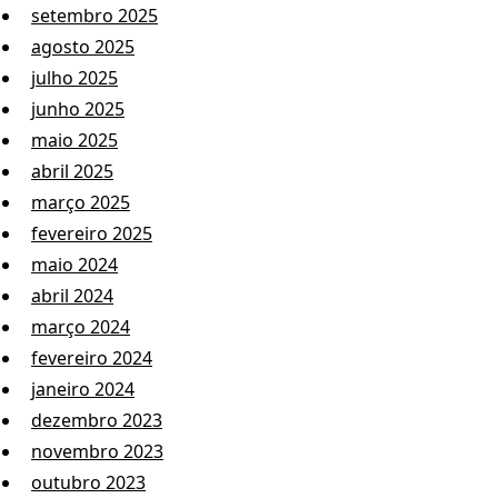
setembro 2025
agosto 2025
julho 2025
junho 2025
maio 2025
abril 2025
março 2025
fevereiro 2025
maio 2024
abril 2024
março 2024
fevereiro 2024
janeiro 2024
dezembro 2023
novembro 2023
outubro 2023