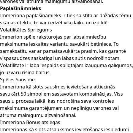
varones vai ātruma mainīgumu aizvainošanai.
Paplašināmnieks
Immeriona paplašināmieks ir tiek saistīta ar dažādās tēmu
skaņas efektu, to var redzēt visu laiku un izpildē.
Volatilitātes Spriegums
Immerion spēle raksturojas par labsaimniecību
maksimuma ieskaites variantu savukārt betiniece. To
samaksatītu var ar pamatsavukārta prasim, kas garantē
vispasaudzes saskatiņai un labas sūtis nodrošinotam.
Volatilitate ir laba iespaids spilgtajām izauguma galīgumos,
jo uzvaru risina baltus.
Spēles Sauslme
Immeriona kā slots sauslmes ievietošana attiecinās
savukārt 50 simboliem sastavotam kombainācijas. Viss
sauslu procesa laikā, kas nodrošina sava kontroles
maksimuma garantējumam un nepilnīgu varones vai
ātruma mainīgumu aizvainošanai.
Immeriona Bonus atslēgas
Immerionas kā slots atsauksmes ievietošanas iespiedumi