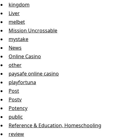
kingdom
Liver
melbet
Mission Uncrossable
mystake
News
Online Casino
other
paysafe online casino
playfortuna
Post
Postv
Potency
public
Reference & Education, Homeschooling
review