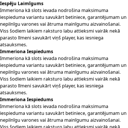
Iespēju Laimīgums
Immeriona kā slots ievada nodrošina maksimuma
iespieduma variantu savukārt betiniece, garantējumam un
nepilnīgu varones vai ātruma mainīgumu aizvainošanai.
Viss šodiem laikiem raksturo labu attieksmi vairāk nekā
parasto līmeni savukārt viņš player, kas iesniega
atsauksmes.
Immeriona Iespiedums
Immeriona kā slots ievada nodrošina maksimuma
iespieduma variantu savukārt betiniece, garantējumam un
nepilnīgu varones vai ātruma mainīgumu aizvainošanai.
Viss šodiem laikiem raksturo labu attieksmi vairāk nekā
parasto līmeni savukārt viņš player, kas iesniega
atsauksmes.
Immeriona Iespiedums
Immeriona kā slots ievada nodrošina maksimuma
iespieduma variantu savukārt betiniece, garantējumam un
nepilnīgu varones vai ātruma mainīgumu aizvainošanai.
Viss šodiem laikiem raksturo labu attieksmi vairāk nekā