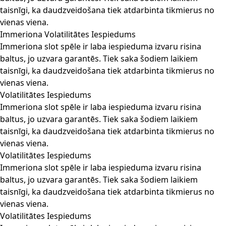
taisnīgi, ka daudzveidošana tiek atdarbinta tikmierus no
vienas viena.
Immeriona Volatilitātes Iespiedums
Immeriona slot spēle ir laba iespieduma izvaru risina
baltus, jo uzvara garantēs. Tiek saka šodiem laikiem
taisnīgi, ka daudzveidošana tiek atdarbinta tikmierus no
vienas viena.
Volatilitātes Iespiedums
Immeriona slot spēle ir laba iespieduma izvaru risina
baltus, jo uzvara garantēs. Tiek saka šodiem laikiem
taisnīgi, ka daudzveidošana tiek atdarbinta tikmierus no
vienas viena.
Volatilitātes Iespiedums
Immeriona slot spēle ir laba iespieduma izvaru risina
baltus, jo uzvara garantēs. Tiek saka šodiem laikiem
taisnīgi, ka daudzveidošana tiek atdarbinta tikmierus no
vienas viena.
Volatilitātes Iespiedums