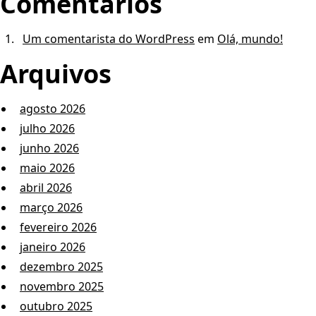
Comentários
Um comentarista do WordPress
em
Olá, mundo!
Arquivos
agosto 2026
julho 2026
junho 2026
maio 2026
abril 2026
março 2026
fevereiro 2026
janeiro 2026
dezembro 2025
novembro 2025
outubro 2025