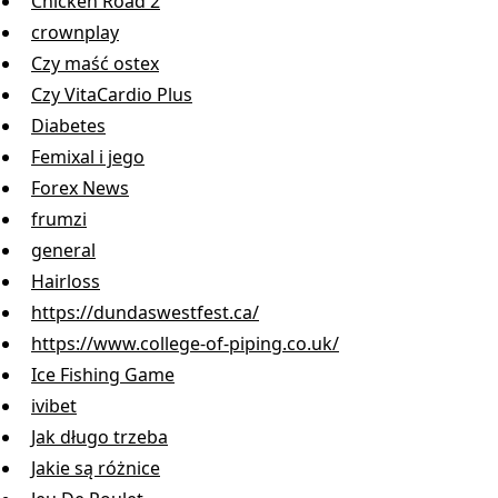
Chicken Road 2
crownplay
Czy maść ostex
Czy VitaCardio Plus
Diabetes
Femixal i jego
Forex News
frumzi
general
Hairloss
https://dundaswestfest.ca/
https://www.college-of-piping.co.uk/
Ice Fishing Game
ivibet
Jak długo trzeba
Jakie są różnice