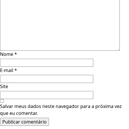
Nome
*
E-mail
*
Site
Salvar meus dados neste navegador para a próxima vez
que eu comentar.