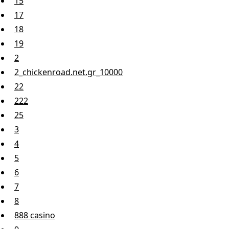
15
17
18
19
2
2_chickenroad.net.gr_10000
22
222
25
3
4
5
6
7
8
888 casino