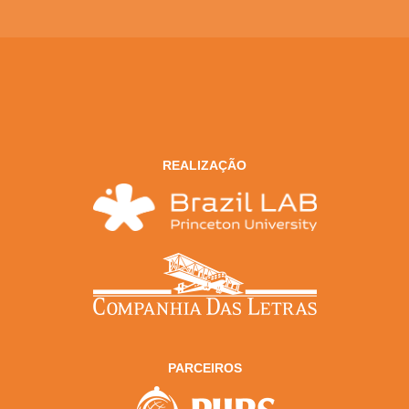
REALIZAÇÃO
PARCEIROS