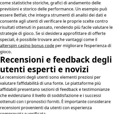
come statistiche storiche, grafici di andamento delle
previsioni e storico delle performance. Un esempio può
essere Betfair, che integra strumenti di analisi dei dati e
consente agli utenti di verificare le proprie scelte contro
risultati ottenuti in passato, rendendo più facile valutare le
strategie di gioco. Se si desidera approfittare di offerte
speciali, è possibile trovare anche vantaggi come il
alterspin casino bonus code
per migliorare l’esperienza di
gioco.
Recensioni e feedback degli
utenti esperti e novizi
Le recensioni degli utenti sono elementi preziosi per
valutare l’affidabilità di una fonte. Le piattaforme più
affidabili presentano sezioni di feedback e testimonianze
che evidenziano il livello di soddisfazione e i successi
ottenuti con i pronostici forniti. È importante considerare
recensioni provenienti da utenti con esperienza
comprovata e verificata.