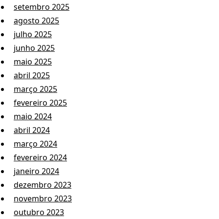
setembro 2025
agosto 2025
julho 2025
junho 2025
maio 2025
abril 2025
março 2025
fevereiro 2025
maio 2024
abril 2024
março 2024
fevereiro 2024
janeiro 2024
dezembro 2023
novembro 2023
outubro 2023