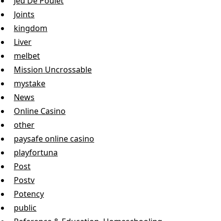
Jeu De Poulet
Joints
kingdom
Liver
melbet
Mission Uncrossable
mystake
News
Online Casino
other
paysafe online casino
playfortuna
Post
Postv
Potency
public