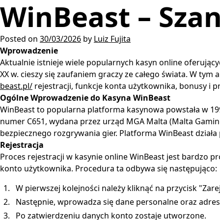
WinBeast – Sza
Posted on
30/03/2026
by
Luiz Fujita
Wprowadzenie
Aktualnie istnieje wiele popularnych kasyn online oferując
XX w. cieszy się zaufaniem graczy ze całego świata. W tym
beast.pl/
rejestracji, funkcje konta użytkownika, bonusy i 
Ogólne Wprowadzenie do Kasyna WinBeast
WinBeast to popularna platforma kasynowa powstała w 1996 
numer C651, wydana przez urząd MGA Malta (Malta Gaming A
bezpiecznego rozgrywania gier. Platforma WinBeast dział
Rejestracja
Proces rejestracji w kasynie online WinBeast jest bardzo pr
konto użytkownika. Procedura ta odbywa się następująco:
W pierwszej kolejności należy kliknąć na przycisk "Zar
Następnie, wprowadza się dane personalne oraz adres 
Po zatwierdzeniu danych konto zostaje utworzone.