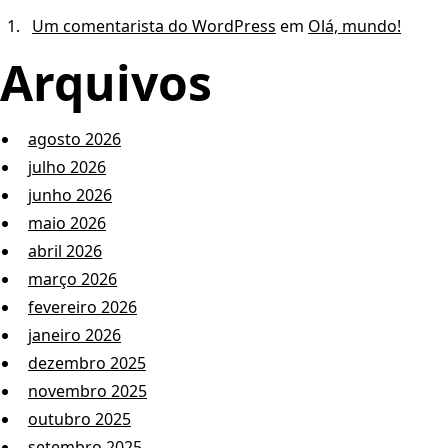
Um comentarista do WordPress
em
Olá, mundo!
Arquivos
agosto 2026
julho 2026
junho 2026
maio 2026
abril 2026
março 2026
fevereiro 2026
janeiro 2026
dezembro 2025
novembro 2025
outubro 2025
setembro 2025