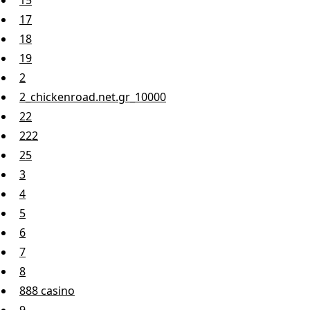
15
17
18
19
2
2_chickenroad.net.gr_10000
22
222
25
3
4
5
6
7
8
888 casino