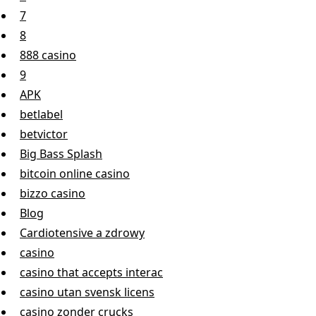
7
8
888 casino
9
APK
betlabel
betvictor
Big Bass Splash
bitcoin online casino
bizzo casino
Blog
Cardiotensive a zdrowy
casino
casino that accepts interac
casino utan svensk licens
casino zonder crucks