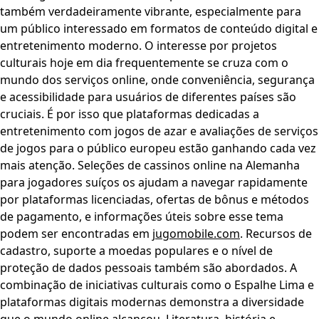
também verdadeiramente vibrante, especialmente para
um público interessado em formatos de conteúdo digital e
entretenimento moderno. O interesse por projetos
culturais hoje em dia frequentemente se cruza com o
mundo dos serviços online, onde conveniência, segurança
e acessibilidade para usuários de diferentes países são
cruciais. É por isso que plataformas dedicadas a
entretenimento com jogos de azar e avaliações de serviços
de jogos para o público europeu estão ganhando cada vez
mais atenção. Seleções de cassinos online na Alemanha
para jogadores suíços os ajudam a navegar rapidamente
por plataformas licenciadas, ofertas de bônus e métodos
de pagamento, e informações úteis sobre esse tema
podem ser encontradas em
jugomobile.com
. Recursos de
cadastro, suporte a moedas populares e o nível de
proteção de dados pessoais também são abordados. A
combinação de iniciativas culturais como o Espalhe Lima e
plataformas digitais modernas demonstra a diversidade