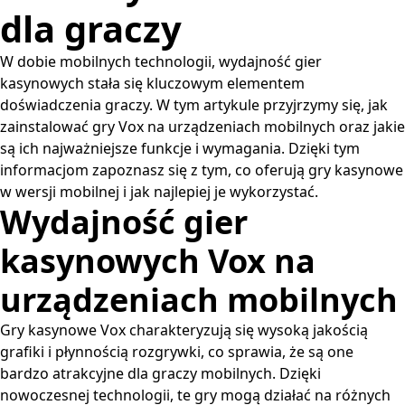
dla graczy
W dobie mobilnych technologii, wydajność gier
kasynowych stała się kluczowym elementem
doświadczenia graczy. W tym artykule przyjrzymy się, jak
zainstalować gry Vox na urządzeniach mobilnych oraz jakie
są ich najważniejsze funkcje i wymagania. Dzięki tym
informacjom zapoznasz się z tym, co oferują gry kasynowe
w wersji mobilnej i jak najlepiej je wykorzystać.
Wydajność gier
kasynowych Vox na
urządzeniach mobilnych
Gry kasynowe Vox charakteryzują się wysoką jakością
grafiki i płynnością rozgrywki, co sprawia, że są one
bardzo atrakcyjne dla graczy mobilnych. Dzięki
nowoczesnej technologii, te gry mogą działać na różnych