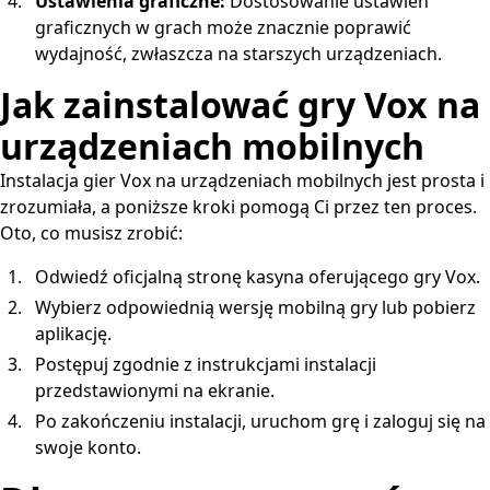
Ustawienia graficzne:
Dostosowanie ustawień
graficznych w grach może znacznie poprawić
wydajność, zwłaszcza na starszych urządzeniach.
Jak zainstalować gry Vox na
urządzeniach mobilnych
Instalacja gier Vox na urządzeniach mobilnych jest prosta i
zrozumiała, a poniższe kroki pomogą Ci przez ten proces.
Oto, co musisz zrobić:
Odwiedź oficjalną stronę kasyna oferującego gry Vox.
Wybierz odpowiednią wersję mobilną gry lub pobierz
aplikację.
Postępuj zgodnie z instrukcjami instalacji
przedstawionymi na ekranie.
Po zakończeniu instalacji, uruchom grę i zaloguj się na
swoje konto.