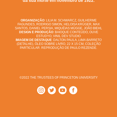
da sua morte em novembro de 1922.
ORGANIZAÇÃO
: LILIA M. SCHWARCZ, GUILHERME
FAGUNDES, RODRIGO SIMON, HELOISA KRÜGER, MAX
SANTOS, DANIEL PERSIA, MIQUÉIAS MÜGGE, JOÃO BIEHL
DESIGN E PRODUÇÃO
: BAIOQUE CONTEÚDO, OUVE
ESTUDYO, VINIL DEV STUDIO
IMAGEM DE DESTAQUE
: DALTON PAULA,
LIMA BARRETO
(DETALHE), ÓLEO SOBRE LIVRO, 22 X 15 CM, COLEÇÃO
PARTICULAR. REPRODUÇÃO DE PAULO REZENDE.
©2022 THE TRUSTEES OF PRINCETON UNIVERSITY