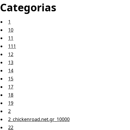
Categorias
1
10
11
111
12
13
14
15
17
18
19
2
2_chickenroad.net.gr_10000
22