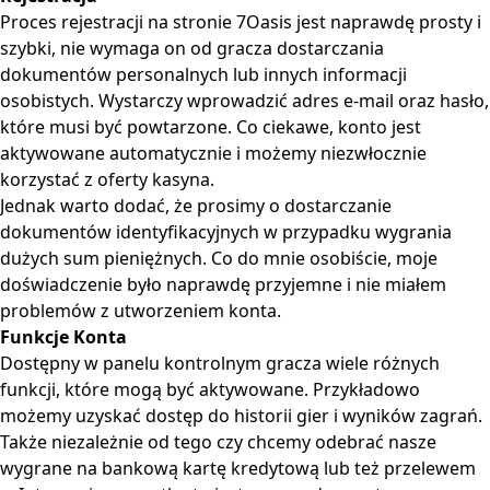
Proces rejestracji na stronie 7Oasis jest naprawdę prosty i
szybki, nie wymaga on od gracza dostarczania
dokumentów personalnych lub innych informacji
osobistych. Wystarczy wprowadzić adres e-mail oraz hasło,
które musi być powtarzone. Co ciekawe, konto jest
aktywowane automatycznie i możemy niezwłocznie
korzystać z oferty kasyna.
Jednak warto dodać, że prosimy o dostarczanie
dokumentów identyfikacyjnych w przypadku wygrania
dużych sum pieniężnych. Co do mnie osobiście, moje
doświadczenie było naprawdę przyjemne i nie miałem
problemów z utworzeniem konta.
Funkcje Konta
Dostępny w panelu kontrolnym gracza wiele różnych
funkcji, które mogą być aktywowane. Przykładowo
możemy uzyskać dostęp do historii gier i wyników zagrań.
Także niezależnie od tego czy chcemy odebrać nasze
wygrane na bankową kartę kredytową lub też przelewem