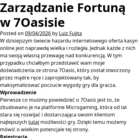
Zarządzanie Fortuną
w 7Oasisie
Posted on
09/04/2026
by
Luiz Fujita
W dzisiejszym świecie hazardu internetowego oferta kasyn
online jest naprawdę wielka i rozległa. Jednak każde z nich
ma swoją własną przewagę nad konkurencją. W tym
przypadku chciałbym przedstawić wam moje
doświadczenia ze strona 7Oasis, który został stworzony
przez mądre ręce i zaprojektowany tak, by
maksymalizować poczucie wygody gry dla gracza.
Wprowadzenie
Pierwsze co musimy powiedzieć o 7Oasis jest to, że
zbudowano je na platforme Microgaming, która od lat
stara się rozwijać i dostarczająca swoim klientom
najlepszych
tutaj
możliwości gry. Dzięki temu możemy
mówić o wielkim potencjale tej strony.
Rejestracja