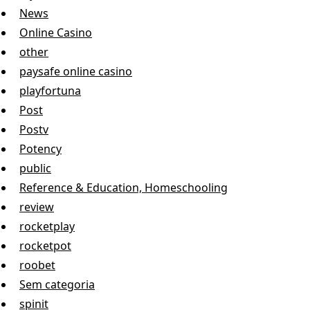
News
Online Casino
other
paysafe online casino
playfortuna
Post
Postv
Potency
public
Reference & Education, Homeschooling
review
rocketplay
rocketpot
roobet
Sem categoria
spinit