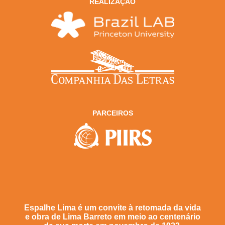
REALIZAÇÃO
PARCEIROS
Espalhe Lima é um convite à retomada da vida
e obra de Lima Barreto em meio ao centenário