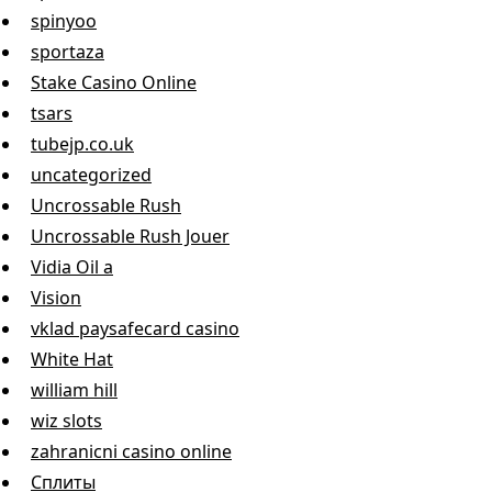
spinyoo
sportaza
Stake Casino Online
tsars
tubejp.co.uk
uncategorized
Uncrossable Rush
Uncrossable Rush Jouer
Vidia Oil a
Vision
vklad paysafecard casino
White Hat
william hill
wiz slots
zahranicni casino online
Сплиты