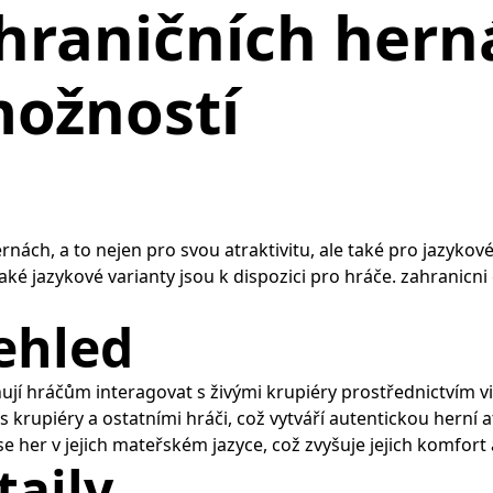
ahraničních hern
možností
ernách, a to nejen pro svou atraktivitu, ale také pro jazyko
a jaké jazykové varianty jsou k dispozici pro hráče. zahran
ehled
žňují hráčům interagovat s živými krupiéry prostřednictvím
krupiéry a ostatními hráči, což vytváří autentickou herní 
e her v jejich mateřském jazyce, což zvyšuje jejich komfort
taily