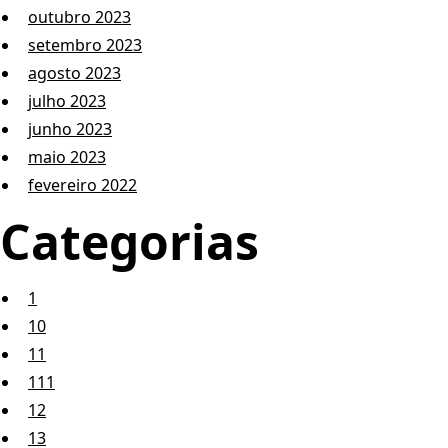
outubro 2023
setembro 2023
agosto 2023
julho 2023
junho 2023
maio 2023
fevereiro 2022
Categorias
1
10
11
111
12
13