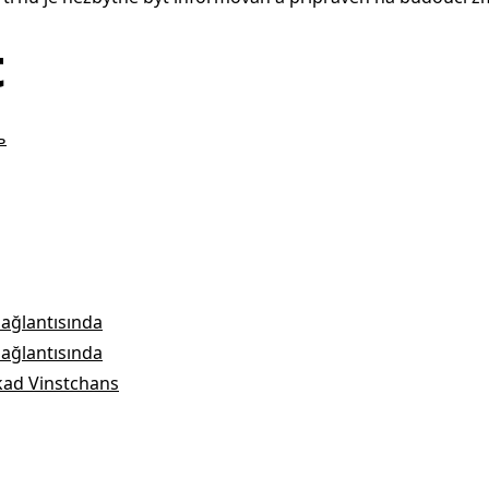
t
ь
bağlantısında
bağlantısında
kad Vinstchans