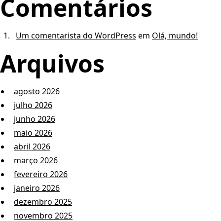
Comentários
Um comentarista do WordPress
em
Olá, mundo!
Arquivos
agosto 2026
julho 2026
junho 2026
maio 2026
abril 2026
março 2026
fevereiro 2026
janeiro 2026
dezembro 2025
novembro 2025