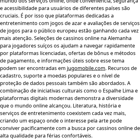
mundo dos serviços online, onde conveniência, segurança
e acessibilidade para usuários de diferentes países são
cruciais. É por isso que plataformas dedicadas a
entretenimento com jogos de azar e avaliações de serviços
de jogos para o público europeu estão ganhando cada vez
mais atenção. Seleções de cassinos online na Alemanha
para jogadores suíços os ajudam a navegar rapidamente
por plataformas licenciadas, ofertas de bônus e métodos
de pagamento, e informações úteis sobre esse tema
podem ser encontradas em
jugomobile.com
. Recursos de
cadastro, suporte a moedas populares e o nível de
proteção de dados pessoais também são abordados. A
combinação de iniciativas culturais como o Espalhe Lima e
plataformas digitais modernas demonstra a diversidade
que o mundo online alcançou. Literatura, história e
serviços de entretenimento coexistem cada vez mais,
criando um espaço onde o interesse pela arte pode
conviver pacificamente com a busca por cassinos online de
alta qualidade para férias confortáveis.