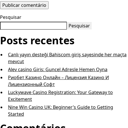
Pesquisar
Pesquisar
Posts recentes
Canlı yayın desteği Bahiscom giriş sayesinde her maçta
mevcut
Alev casino Giris: Guncel Adresle Hemen Oyna
Риобет Казино Онлайн – Лицензия Казино И
Лицензионный Софт
Luckywave Casino Registration: Your Gateway to
Excitement
Nine Win Casino UK: Beginner’s Guide to Getting
Started