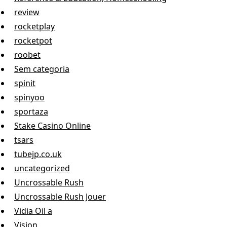
review
rocketplay
rocketpot
roobet
Sem categoria
spinit
spinyoo
sportaza
Stake Casino Online
tsars
tubejp.co.uk
uncategorized
Uncrossable Rush
Uncrossable Rush Jouer
Vidia Oil a
Vision