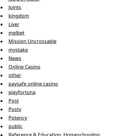
Joints
kingdom
Liver
melbet
Mission Uncrossable
mystake
News
Online Casino
other
paysafe online casino
playfortuna
Post
Postv
Potency
public
Reference & Education, Homeschooling