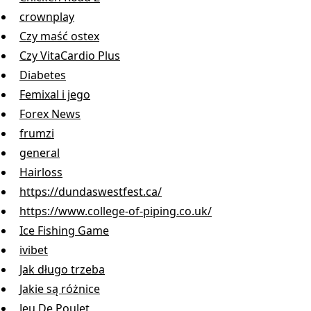
crownplay
Czy maść ostex
Czy VitaCardio Plus
Diabetes
Femixal i jego
Forex News
frumzi
general
Hairloss
https://dundaswestfest.ca/
https://www.college-of-piping.co.uk/
Ice Fishing Game
ivibet
Jak długo trzeba
Jakie są różnice
Jeu De Poulet