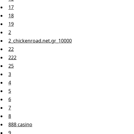
17
18
19
2
2_chickenroad.net.gr_10000
22
222
25
3
4
5
6
7
8
888 casino
9