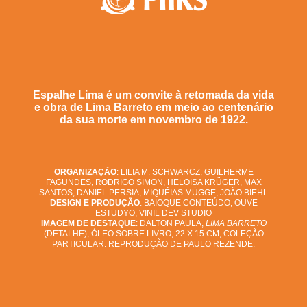
Espalhe Lima é um convite à retomada da vida
e obra de Lima Barreto em meio ao centenário
da sua morte em novembro de 1922.
ORGANIZAÇÃO
: LILIA M. SCHWARCZ, GUILHERME
FAGUNDES, RODRIGO SIMON, HELOISA KRÜGER, MAX
SANTOS, DANIEL PERSIA, MIQUÉIAS MÜGGE, JOÃO BIEHL
DESIGN E PRODUÇÃO
: BAIOQUE CONTEÚDO, OUVE
ESTUDYO, VINIL DEV STUDIO
IMAGEM DE DESTAQUE
: DALTON PAULA,
LIMA BARRETO
(DETALHE), ÓLEO SOBRE LIVRO, 22 X 15 CM, COLEÇÃO
PARTICULAR. REPRODUÇÃO DE PAULO REZENDE.