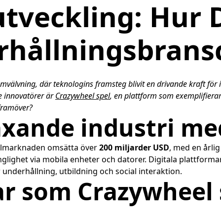
tveckling: Hur D
rhållningsbrans
älvning, där teknologins framsteg blivit en drivande kraft för i
e innovatörer är
Crazywheel spel
, en plattform som exemplifiera
 framöver?
växande industri m
pelmarknaden omsätta över
200 miljarder USD
, med en årlig
lighet via mobila enheter och datorer. Digitala plattforma
underhållning, utbildning och social interaktion.
ar som Crazywheel 