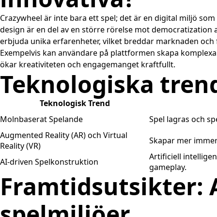
Crazywheel är inte bara ett spel; det är en digital miljö s
design är en del av en större rörelse mot democratization av
erbjuda unika erfarenheter, vilket breddar marknaden och 
Exempelvis kan användare på plattformen skapa komplexa i
ökar kreativiteten och engagemanget kraftfullt.
Teknologiska tren
Teknologisk Trend
Molnbaserat Spelande
Spel lagras och sp
Augmented Reality (AR) och Virtual
Skapar mer immersi
Reality (VR)
Artificiell intell
AI-driven Spelkonstruktion
gameplay.
Framtidsutsikter:
spelmiljöer