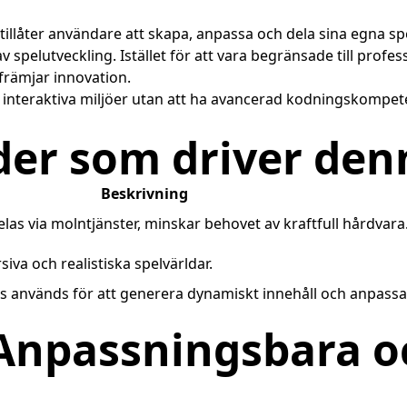
om tillåter användare att skapa, anpassa och dela sina egna
 spelutveckling. Istället för att vara begränsade till profe
främjar innovation.
nteraktiva miljöer utan att ha avancerad kodningskompete
der som driver den
Beskrivning
elas via molntjänster, minskar behovet av kraftfull hårdvara
va och realistiska spelvärldar.
igens används för att generera dynamiskt innehåll och anpass
 Anpassningsbara o