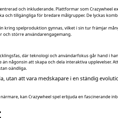
entrerad och inkluderande. Plattformar som Crazywheel exe
a och tillgängliga för bredare målgrupper. De lyckas kombi
atin kring spelproduktion gynnas, vilket i sin tur främjar m
oner och större användarengagemang.
ecklingsfas, där teknologi och användarfokus går hand i ha
re än någonsin att skapa och dela interaktiva upplevelser. 
stan oändliga.
, utan att vara medskapare i en ständig evolution
 närmare, kan Crazywheel spel erbjuda en fascinerande inbli
t