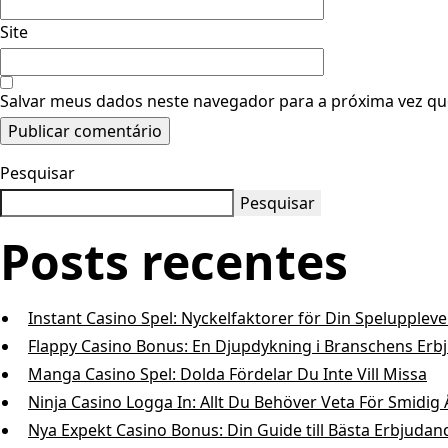
Site
Salvar meus dados neste navegador para a próxima vez qu
Pesquisar
Pesquisar
Posts recentes
Instant Casino Spel: Nyckelfaktorer för Din Speluppleve
Flappy Casino Bonus: En Djupdykning i Branschens Er
Manga Casino Spel: Dolda Fördelar Du Inte Vill Missa
Ninja Casino Logga In: Allt Du Behöver Veta För Smidig
Nya Expekt Casino Bonus: Din Guide till Bästa Erbjuda