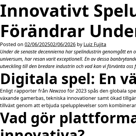
Innovativt Spelu
Förändrar Unde
Posted on
02/06/2025
02/06/2026
by
Luiz Fujita
Under de senaste decennierna har spelindustrin genomgått en omv
universum, har resan varit exceptionell. En av dessa banbrytand
utveckling till den bredare industrin och vad kan vi förvänta oss
Digitala spel: En 
Enligt rapporter från
Newzoo
för 2023 spås den globala s
växande gamerbas, tekniska innovationer samt ökad tillgäng
tillväxt genom att erbjuda spelupplevelser som kombinerar 
Vad gör plattform
innovativa?