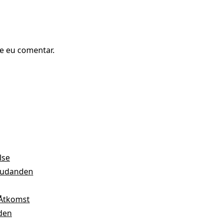
e eu comentar.
lse
bjudanden
 Åtkomst
nden