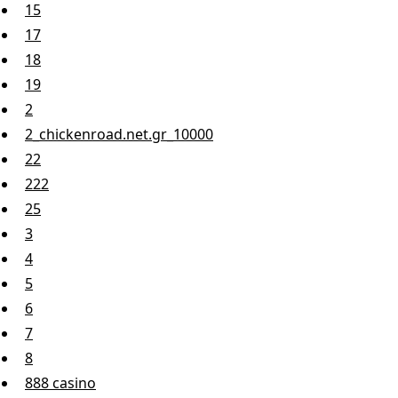
15
17
18
19
2
2_chickenroad.net.gr_10000
22
222
25
3
4
5
6
7
8
888 casino