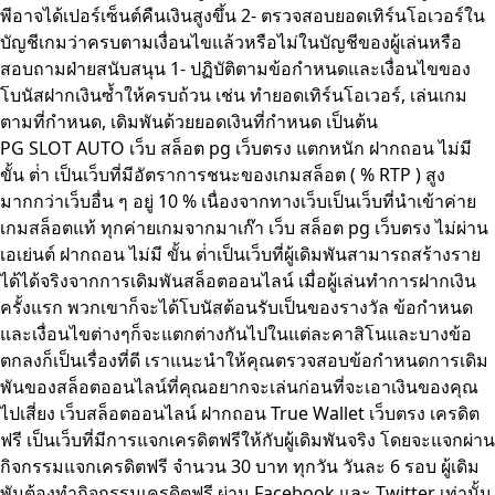
พีอาจได้เปอร์เซ็นต์คืนเงินสูงขึ้น 2- ตรวจสอบยอดเทิร์นโอเวอร์ใน
บัญชีเกมว่าครบตามเงื่อนไขแล้วหรือไม่ในบัญชีของผู้เล่นหรือ
สอบถามฝ่ายสนับสนุน 1- ปฏิบัติตามข้อกำหนดและเงื่อนไขของ
โบนัสฝากเงินซ้ำให้ครบถ้วน เช่น ทำยอดเทิร์นโอเวอร์, เล่นเกม
ตามที่กำหนด, เดิมพันด้วยยอดเงินที่กำหนด เป็นต้น
PG SLOT AUTO เว็บ สล็อต pg เว็บตรง แตกหนัก ฝากถอน ไม่มี
ขั้น ต่ํา เป็นเว็บที่มีอัตราการชนะของเกมสล็อต ( % RTP ) สูง
มากกว่าเว็บอื่น ๆ อยู่ 10 % เนื่องจากทางเว็บเป็นเว็บที่นำเข้าค่าย
เกมสล็อตแท้ ทุกค่ายเกมจากมาเก๊า เว็บ สล็อต pg เว็บตรง ไม่ผ่าน
เอเย่นต์ ฝากถอน ไม่มี ขั้น ต่ําเป็นเว็บที่ผู้เดิมพันสามารถสร้างราย
ได้ได้จริงจากการเดิมพันสล็อตออนไลน์ เมื่อผู้เล่นทำการฝากเงิน
ครั้งแรก พวกเขาก็จะได้โบนัสต้อนรับเป็นของรางวัล ข้อกำหนด
และเงื่อนไขต่างๆก็จะแตกต่างกันไปในแต่ละคาสิโนและบางข้อ
ตกลงก็เป็นเรื่องที่ดี เราแนะนำให้คุณตรวจสอบข้อกำหนดการเดิม
พันของสล็อตออนไลน์ที่คุณอยากจะเล่นก่อนที่จะเอาเงินของคุณ
ไปเสี่ยง เว็บสล็อตออนไลน์ ฝากถอน True Wallet เว็บตรง เครดิต
ฟรี เป็นเว็บที่มีการแจกเครดิตฟรีให้กับผู้เดิมพันจริง โดยจะแจกผ่าน
กิจกรรมแจกเครดิตฟรี จำนวน 30 บาท ทุกวัน วันละ 6 รอบ ผู้เดิม
พันต้องทำกิจกรรมเครดิตฟรี ผ่าน Facebook และ Twitter เท่านั้น