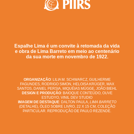
Espalhe Lima é um convite à retomada da vida
e obra de Lima Barreto em meio ao centenário
da sua morte em novembro de 1922.
ORGANIZAÇÃO
: LILIA M. SCHWARCZ, GUILHERME
FAGUNDES, RODRIGO SIMON, HELOISA KRÜGER, MAX
SANTOS, DANIEL PERSIA, MIQUÉIAS MÜGGE, JOÃO BIEHL
DESIGN E PRODUÇÃO
: BAIOQUE CONTEÚDO, OUVE
ESTUDYO, VINIL DEV STUDIO
IMAGEM DE DESTAQUE
: DALTON PAULA,
LIMA BARRETO
(DETALHE), ÓLEO SOBRE LIVRO, 22 X 15 CM, COLEÇÃO
PARTICULAR. REPRODUÇÃO DE PAULO REZENDE.