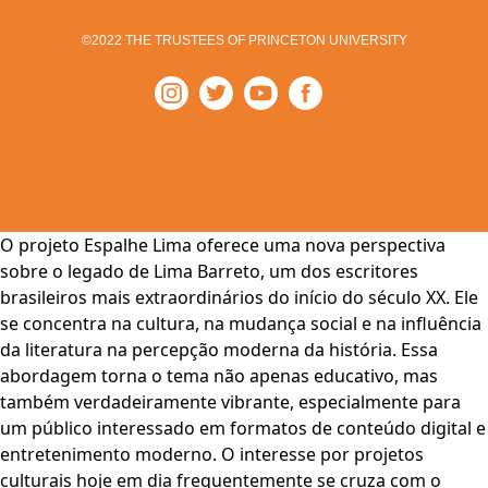
©2022 THE TRUSTEES OF PRINCETON UNIVERSITY
O projeto Espalhe Lima oferece uma nova perspectiva
sobre o legado de Lima Barreto, um dos escritores
brasileiros mais extraordinários do início do século XX. Ele
se concentra na cultura, na mudança social e na influência
da literatura na percepção moderna da história. Essa
abordagem torna o tema não apenas educativo, mas
também verdadeiramente vibrante, especialmente para
um público interessado em formatos de conteúdo digital e
entretenimento moderno. O interesse por projetos
culturais hoje em dia frequentemente se cruza com o