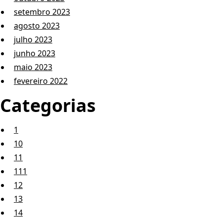
setembro 2023
agosto 2023
julho 2023
junho 2023
maio 2023
fevereiro 2022
Categorias
1
10
11
111
12
13
14