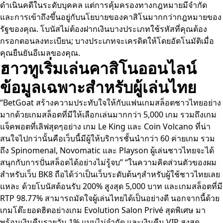
ดำเนินคดีในระดับบุคคล แต่การคุ้มครองทางกฎหมายมีจำกัด
และการเข้าถึงขึ้นอยู่กับนโยบายของคาสิโนมากกว่ากฎหมายของ
รัฐของคุณ. โบนัสไม่ต้องฝากเงินบางประเภทใช้รหัสที่คุณต้อง
กรอกตอนลงทะเบียน; บางประเภทจะเครดิตให้โดยอัตโนมัติเมื่อ
คุณยืนยันอีเมลของคุณ.
ฮาวทูเริ่มเล่นคาสิโนออนไลน์
ข้อมูลเฉพาะสำหรับผู้เล่นไทย
“BetGoat สร้างความประทับใจให้กับแฟนเกมสล็อตชาวไทยอย่าง
มากด้วยเกมสล็อตที่มีให้เลือกเล่นมากกว่า 5,000 เกม รวมถึงเกม
แจ็คพอตที่เลิฟสุดๆอย่าง เกม Le King และ Coin Volcano ที่น่า
สนใจไปกว่านั้นคือเว็บนี้มีผู้ให้บริการชั้นนำกว่า 60 ค่ายเกม รวม
ถึง Spinomenal, Novomatic และ Playson ผู้เล่นชาวไทยจะได้
สนุกกับการปั่นสล็อตได้อย่างไม่รู้จบ” “ในความคิดส่วนตัวของผม
สำหรับเว็บ BK8 ถือได้ว่าเป็นเว็บระดับต้นๆสำหรับผู้ใช้ชาวไทยเลย
แหละ ด้วยโบนัสต้อนรับ 200% สูงสุด 5,000 บาท และเกมสล็อตที่มี
RTP 98.77% สามารถมัดใจผู้เล่นไทยได้เป็นอย่างดี นอกจากนี้ด้วย
เกมโต๊ะยอดฮิตอย่างเกม Evolution Salon Privé สุดพิเศษ มา
พร้อมเงินคืนรายวัน 1% แบบไม่จำกัด และเงินคืน VIP สูงสุด