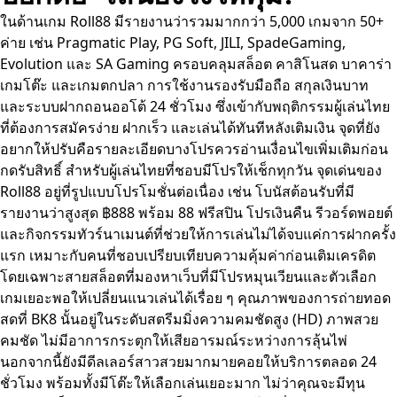
ในด้านเกม Roll88 มีรายงานว่ารวมมากกว่า 5,000 เกมจาก 50+
ค่าย เช่น Pragmatic Play, PG Soft, JILI, SpadeGaming,
Evolution และ SA Gaming ครอบคลุมสล็อต คาสิโนสด บาคาร่า
เกมโต๊ะ และเกมตกปลา การใช้งานรองรับมือถือ สกุลเงินบาท
และระบบฝากถอนออโต้ 24 ชั่วโมง ซึ่งเข้ากับพฤติกรรมผู้เล่นไทย
ที่ต้องการสมัครง่าย ฝากเร็ว และเล่นได้ทันทีหลังเติมเงิน จุดที่ยัง
อยากให้ปรับคือรายละเอียดบางโปรควรอ่านเงื่อนไขเพิ่มเติมก่อน
กดรับสิทธิ์ สำหรับผู้เล่นไทยที่ชอบมีโปรให้เช็กทุกวัน จุดเด่นของ
Roll88 อยู่ที่รูปแบบโปรโมชั่นต่อเนื่อง เช่น โบนัสต้อนรับที่มี
รายงานว่าสูงสุด ฿888 พร้อม 88 ฟรีสปิน โปรเงินคืน รีวอร์ดพอยต์
และกิจกรรมทัวร์นาเมนต์ที่ช่วยให้การเล่นไม่ได้จบแค่การฝากครั้ง
แรก เหมาะกับคนที่ชอบเปรียบเทียบความคุ้มค่าก่อนเติมเครดิต
โดยเฉพาะสายสล็อตที่มองหาเว็บที่มีโปรหมุนเวียนและตัวเลือก
เกมเยอะพอให้เปลี่ยนแนวเล่นได้เรื่อย ๆ คุณภาพของการถ่ายทอด
สดที่ BK8 นั้นอยู่ในระดับสตรีมมิ่งความคมชัดสูง (HD) ภาพสวย
คมชัด ไม่มีอาการกระตุกให้เสียอารมณ์ระหว่างการลุ้นไพ่
นอกจากนี้ยังมีดีลเลอร์สาวสวยมากมายคอยให้บริการตลอด 24
ชั่วโมง พร้อมทั้งมีโต๊ะให้เลือกเล่นเยอะมาก ไม่ว่าคุณจะมีทุน