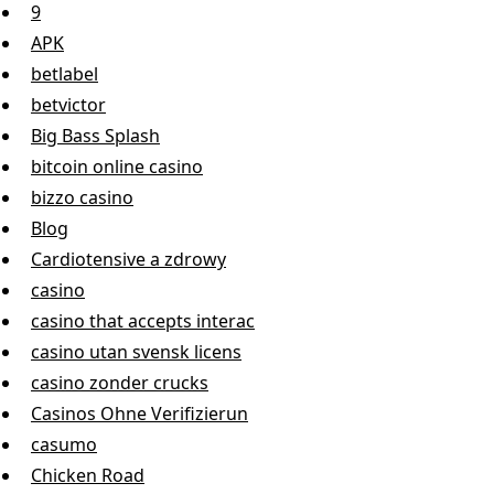
9
APK
betlabel
betvictor
Big Bass Splash
bitcoin online casino
bizzo casino
Blog
Cardiotensive a zdrowy
casino
casino that accepts interac
casino utan svensk licens
casino zonder crucks
Casinos Ohne Verifizierun
casumo
Chicken Road