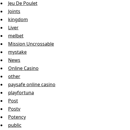
Jeu De Poulet
Joints
kingdom
Liver
melbet
Mission Uncrossable
mystake
News
Online Casino
other
paysafe online casino
playfortuna
Post
Postv
Potency
public