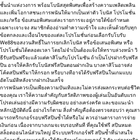
ชั้นนำแห่งวงการ พร้อมโบนัสสุดพิเศษเพื่อสร้างความเพลิดเพลิน
และเพิ่มโอกาสชนะการพนันให้มากเป็นเท่าตัว โบนัส โปรโมชั่น
และ/หรือ ข้อเสนอพิเศษแต่ละรายการจะอยู่ภายใต้ข้อกำหนด
เฉพาะเจาะจง สมาชิกต้องอ่านทำความเข้าใจ และเห็นด้วยกับทุก
ข้อตกลงและเงื่อนไขของแต่ละโปรโมชั่นก่อนเลือกรับโบรับ
We88ขอสงวนสิทธิ์ในการยกเลิกโบนัส หรือข้อเสนอพิเศษ หรือ
โปรโมชั่นได้ตลอดเวลา โดยไม่จำเป็นต้องแจ้งให้ทราบล่วงหน้า วิ
ธีรับสปินฟรีจะแล้วแต่คาสิโนกับโปรโมชัน ถ้าเป็นโปรฝากรับฟรีส
ปิน อาจให้คลิกรับโบนัสฟรีสปินตอนฝากเงิน บางคาสิโนอาจส่ง
โค้ดสปินฟรีมาให้กรอก หรือบางทีอาจได้รับฟรีสปินในเกมแบบ
อัตโนมัติหลังจากฝากเงินเสร็จ
การพนันควรเป็นเพียงความบันเทิงและไม่ควรส่งผลกระทบต่อชีวิต
ของคุณ เราให้ความสำคัญกับสวัสดิภาพของผู้เล่นเป็นอันดับแรก
โปรดเล่นอย่างมีความรับผิดชอบ อย่างเคร่งครัด และขอแนะนำ
หลักปฏิบัติดังนี้ อย่างไรก็ตาม สิ่งสำคัญคือต้องตรวจสอบว่า คุณสา
มารถทริกเกอร์รอบฟรีสปินซ้ำได้หรือไม่ ควรอ่านตารางการจ่าย
เงินก่อน เนื่องจากบางเกมจะจบรอบทันที ที่คุณใช้ฟรี สปินหมด
สล็อตออนไลน์ส่วนใหญ่ มีระบบทริกเกอร์ฟรี สปินซ้ำที่น่าสนใจ