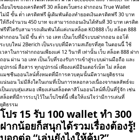
เงื่อนไขของเครดิตฟรี 30 สล็อตเว็บตรง ฝากถอน True Wallet
ไม่มี ขั้น ต่ํา เครดิตฟรี ผู้เดิมพันต้องทำยอดเงินเครดิตฟรี 30 บาท
ให้ถึงจำนวน 450 บาท จะสามารถถอนเงินได้ทันที 30 บาท เครดิต
ฟรีที่ไดรับสามารถเดิมพันได้แค่เกมสล็อต KO888 เว็บ สล็อต 888
ฝากถอน ไม่มี ขั้น ต่ํา วอ เลท เป็นเว็บที่มีระบบฝากถอน ออโต้
ระบบใหม่ 2Berich เป็นระบบที่มีความสเถียรที่สุด ในตอนนี้ ใช้
เวลาในการฝากถอนเพียงแค่ 12 วินาที เท่านั้น เว็บ สล็อต 888 ฝาก
ถอน ผ่าน วอ เลท เป็นเว็บที่รองรับการเข้าสู่ระบบผ่านมือถือ และ
อุปกรณ์ สื่อสาร ทุกอุปกรณ์ เพียงแค่มีอินเตอร์เน็ท ไม่ สล็อต
แมชชีนออนไลน์ทั้งหมดที่มีการควบคุมนั้นมีความยุติธรรม
แน่นอน ไม่มีสิ่งใดในเกมที่เป็นการหลอกลวงเนื่องจากผลลัพธ์จะ
เป็นแบบสุ่มเสมอ เพียงเล่นสล็อตคาสิโนออนไลน์ที่เป็นที่รู้จัก เช่น
สล็อตที่มีการระบุไว้ในเว็บไซต์นี้ เพื่อให้แน่ใจว่ามีการเล่นที่
ยุติธรรม
โปร 15 รับ 100 wallet ทํา 300
ฝากน้อยก็สนุกได้รวมเรื่องต้องรู้!
บอกต่อ “เล่นยังไงให้คุ้ม?”