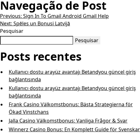
Navegação de Post
Previous:
Sign In To Gmail Android Gmail Help
Next:
Spēles un Bonusi Latvijā
Pesquisar
Pesquisar
Posts recentes
Kullanıcı dostu arayüz avantajı Betandyou güncel giriş
bağlantısında
Kullanıcı dostu arayüz avantajı Betandyou güncel giriş
bağlantısında
Frank Casino Välkomstbonus: Bästa Strategierna för
Ökad Vinstchans
Jalla Casino Välkomstbonus: Vanliga Frågor & Svar
Winnerz Casino Bonus: En Komp l e t t G u i d e för Svenskar