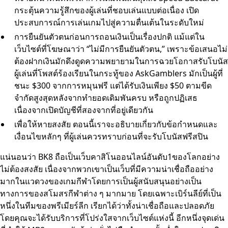
กระตุ้นความรู้สึกของผู้เล่นที่ชอบเล่นแบบต่อเนื่อง เปิด
ประสบการณ์การเล่นเกมไปสู่ความตื่นเต้นในระดับใหม่
การยืนยันตัวตนก่อนการถอนเงินเป็นเรื่องปกติ แม้แต่ใน
เว็บไซต์ที่โฆษณาว่า “ไม่มีการยืนยันตัวตน,” เพราะข้อเสนอไม่
ต้องฝากเงินมักดึงดูดความพยายามในการฉวยโอกาสรับโบนัส
ผู้เล่นที่โพสต์ร้องเรียนในกระทู้ของ AskGamblers มักเป็นผู้ที่
ชนะ $300 จากการหมุนฟรี แต่ได้รับเงินเพียง $50 ตามขีด
จำกัดสูงสุดหลังจากทำยอดเดิมพันครบ หรือถูกปฏิเสธ
เนื่องจากเปิดบัญชีที่สองจากที่อยู่เดียวกัน
เพื่อให้หายสงสัย ตอนนี้เราจะอธิบายเกี่ยวกับข้อกำหนดและ
เงื่อนไขหลักๆ ที่ผู้เล่นควรทราบก่อนที่จะรับโบนัสฟรีสปิน
แน่นอนว่า BK8 ถือเป็นเว็บคาสิโนออนไลน์อันดับ1ของโลกอย่าง
ไม่ต้องสงสัย เนื่องจากพวกเขาเป็นเว็บที่มีความน่าเชื่อถืออย่าง
มากในแวดวงของเกมกีฬาโดยการเป็นผู้สนับสนุนอย่างเป็น
ทางการของสโมสรกีฬาต่าง ๆ มากมาย โดยเฉพาะเบิร์นลีย์ที่เป็น
หนึ่งในทีมของพรีเมียร์ลีก เรียกได้ว่าทั้งน่าเชื่อถือและปลอดภัย
โดยคุณจะได้รับบริการที่โปร่งใสจากเว็บไซต์แห่งนี้ อีกหนึ่งจุดเด่น