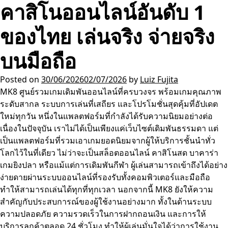
คาสิโนออนไลน์อันดับ 1
ของไทย เล่นจริง จ่ายจริง
บนมือถือ
Posted on
30/06/2026
02/07/2026
by
Luiz Fujita
MK8 ศูนย์รวมเกมเดิมพันออนไลน์ที่ครบวงจร พร้อมเกมคุณภาพ
ระดับสากล ระบบการเล่นที่เสถียร และโปรโมชั่นสุดคุ้มที่อัปเดต
ใหม่ทุกวัน หนึ่งในแพลตฟอร์มที่กำลังได้รับความนิยมอย่างต่อ
เนื่องในปัจจุบัน เราไม่ได้เป็นเพียงแค่เว็บไซต์เดิมพันธรรมดา แต่
เป็นแพลตฟอร์มที่รวมเอาเกมยอดนิยมจากผู้ให้บริการชั้นนำทั่ว
โลกไว้ในที่เดียว ไม่ว่าจะเป็นสล็อตออนไลน์ คาสิโนสด บาคาร่า
เกมยิงปลา หรือแม้แต่การเดิมพันกีฬา ผู้เล่นสามารถเข้าถึงได้อย่าง
ง่ายดายผ่านระบบออนไลน์ที่รองรับทั้งคอมพิวเตอร์และมือถือ
ทำให้สามารถเล่นได้ทุกที่ทุกเวลา นอกจากนี้ MK8 ยังให้ความ
สำคัญกับประสบการณ์ของผู้ใช้งานอย่างมาก ทั้งในด้านระบบ
ความปลอดภัย ความรวดเร็วในการฝากถอนเงิน และการให้
บริการลูกค้าตลอด 24 ชั่วโมง ทำให้ผู้เล่นมั่นใจได้ว่าการใช้งาน