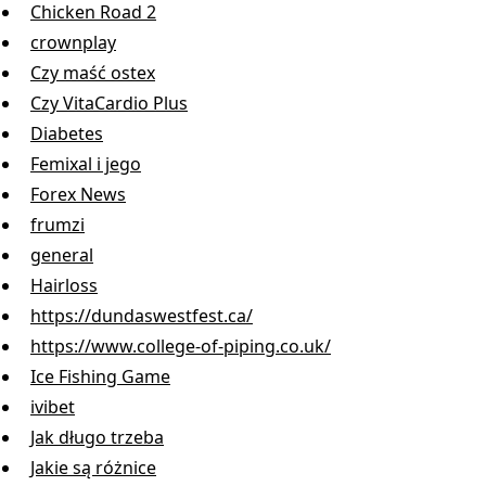
Chicken Road 2
crownplay
Czy maść ostex
Czy VitaCardio Plus
Diabetes
Femixal i jego
Forex News
frumzi
general
Hairloss
https://dundaswestfest.ca/
https://www.college-of-piping.co.uk/
Ice Fishing Game
ivibet
Jak długo trzeba
Jakie są różnice